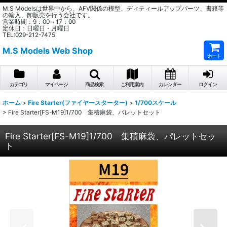
M.S Modelsは世界中から、AFV関係の模型、ディティールアップパーツ、書籍等
の輸入、卸販売を行う会社です。
営業時間：9：00～17：00
定休日：日曜日・月曜日
TEL:029-212-7475
M.S Models Web Shop
カート
カテゴリ
マイページ
商品検索
ご利用案内
カレンダー
ログイン
ホーム
>
Fire Starter(ファイヤースターター)
>
1/700スケール
>
Fire Starter[FS-M19]1/700 集積麻袋、パレットセット
Fire Starter[FS-M19]1/700 集積麻袋、パレットセッ
ト