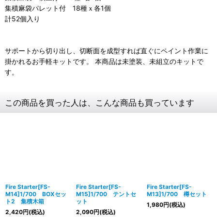
集積麻袋パレット付 18種ｘ各1個
計52個入り
サポートから切り出し、切断面を成型すれば直ぐにペイント作業に
掛かれるお手軽キットです。 本商品は未塗装、未組立のキットで
す。
この商品を買った人は、こんな商品も買っています
Fire Starter[FS-
Fire Starter[FS-
Fire Starter[FS-
M14]1/700 BOXセッ
M15]1/700 テントセ
M13]1/700 樽セット
ト2 集積木箱
ット
1,980
円
(税込)
2,420
円
(税込)
2,090
円
(税込)