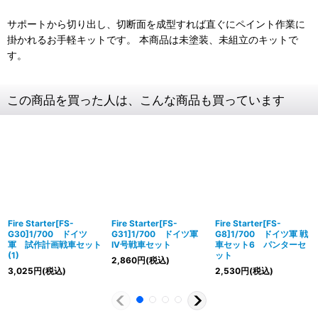
サポートから切り出し、切断面を成型すれば直ぐにペイント作業に
掛かれるお手軽キットです。 本商品は未塗装、未組立のキットで
す。
この商品を買った人は、こんな商品も買っています
Fire Starter[FS-
Fire Starter[FS-
Fire Starter[FS-
G30]1/700 ドイツ
G31]1/700 ドイツ軍
G8]1/700 ドイツ軍 戦
軍 試作計画戦車セット
IV号戦車セット
車セット6 パンターセ
(1)
ット
2,860
円
(税込)
3,025
円
(税込)
2,530
円
(税込)