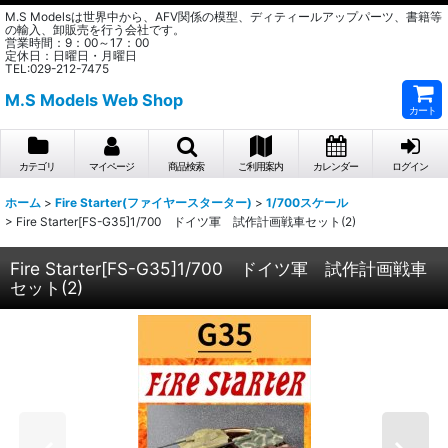
M.S Modelsは世界中から、AFV関係の模型、ディティールアップパーツ、書籍等
の輸入、卸販売を行う会社です。
営業時間：9：00～17：00
定休日：日曜日・月曜日
TEL:029-212-7475
M.S Models Web Shop
カート
カテゴリ
マイページ
商品検索
ご利用案内
カレンダー
ログイン
ホーム
>
Fire Starter(ファイヤースターター)
>
1/700スケール
>
Fire Starter[FS-G35]1/700 ドイツ軍 試作計画戦車セット(2)
Fire Starter[FS-G35]1/700 ドイツ軍 試作計画戦車
セット(2)