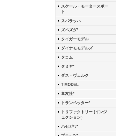
スケール・モータースポー
ト
スパラッハ
ズベズダ*
タイガーモデル
ダイナモモデルズ
タコム
タミヤ*
ダス・ヴェルク
T-MODEL
童友社*
トランペッター*
トリファクトリー (インジ
ェクション）
ハセガワ*
プラッツ*