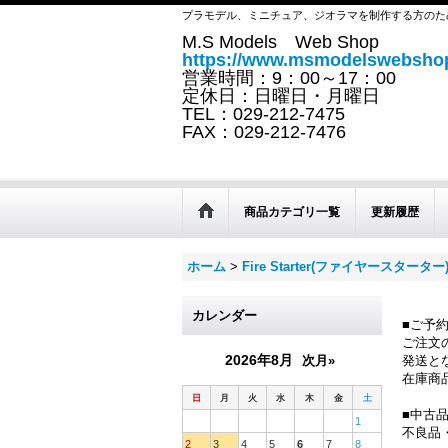
プラモデル、ミニチュア、ジオラマを制作する方のた
M.S Models Web Shop
https://www.msmodelswebshop
営業時間：9：00～17：00
定休日：日曜日・月曜日
TEL：029-212-7475
FAX：029-212-7476
商品カテゴリ一覧
更新履歴
ホーム
>
Fire Starter(ファイヤースターター
カレンダー
■ご予
ご注文
2026年8月
次月»
発送と
在庫商
日
月
火
水
木
金
土
■中古
1
不良品
2
3
4
5
6
7
8