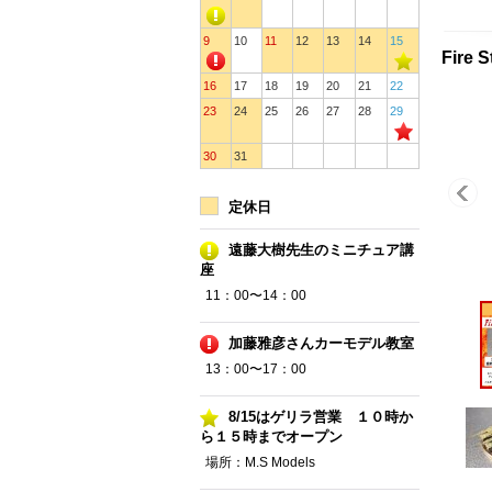
9
10
11
12
13
14
15
Fire
16
17
18
19
20
21
22
23
24
25
26
27
28
29
30
31
定休日
遠藤大樹先生のミニチュア講
座
11：00〜14：00
加藤雅彦さんカーモデル教室
13：00〜17：00
8/15はゲリラ営業 １０時か
ら１５時までオープン
場所：M.S Models