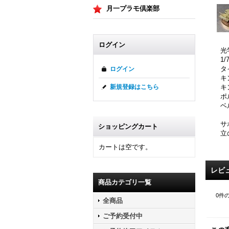
月一プラモ倶楽部
ログイン
光
1
タ
ログイン
キ
キ
新規登録はこちら
ポ
ベ
サ
ショッピングカート
立
カートは空です。
レビ
商品カテゴリ一覧
0
件
全商品
ご予約受付中