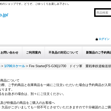
めのショップです。どうぞ、ごゆっくりお楽しみ下さい｡
.jp/
ログイン
お問い合わせ
ご利用案内
不良品の対応について
新製品のご予約商
)
>
1/700スケール
>
Fire Starter[FS-G36]1/700 ドイツ軍 重戦車鉄道輸
約商品について
の際、ご予約商品と在庫商品を一緒にご注文いただいた場合は予約商品が入荷
なります。
品をお急ぎの場合は、別々にご注文ください。
品及び特価品の商品をご購入のお客様へ
・欠品がございましても一切不可とさせていただきますので十分確認の上ご購