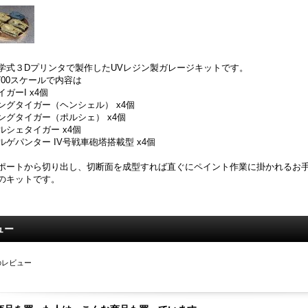
学式３Dプリンタで製作したUVレジン製ガレージキットです。
/700スケールで内容は
イガーI x4個
ングタイガー（ヘンシェル） x4個
ングタイガー（ポルシェ） x4個
ルシェタイガー x4個
ルゲパンター IV号戦車砲塔搭載型 x4個
ポートから切り出し、切断面を成型すれば直ぐにペイント作業に掛かれるお手
のキットです。
ュー
のレビュー