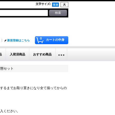
文字サイズ
:
0
カートの中身
新規登録はこちら
品
入荷済商品
おすすめ商品
送状態セット
するまでお取り置きになり全て揃ってからの
入ください。