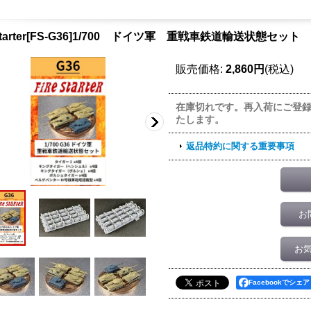
 Starter[FS-G36]1/700 ドイツ軍 重戦車鉄道輸送状態セット
販売価格
:
2,860円
(税込)
在庫切れです。再入荷にご登
たします。
返品特約に関する重要事項
お
お
Facebookでシェア