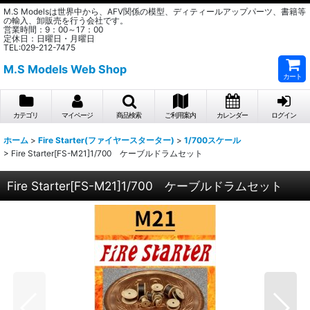
M.S Modelsは世界中から、AFV関係の模型、ディティールアップパーツ、書籍等
の輸入、卸販売を行う会社です。
営業時間：9：00～17：00
定休日：日曜日・月曜日
TEL:029-212-7475
M.S Models Web Shop
カート
カテゴリ
マイページ
商品検索
ご利用案内
カレンダー
ログイン
ホーム
>
Fire Starter(ファイヤースターター)
>
1/700スケール
>
Fire Starter[FS-M21]1/700 ケーブルドラムセット
Fire Starter[FS-M21]1/700 ケーブルドラムセット