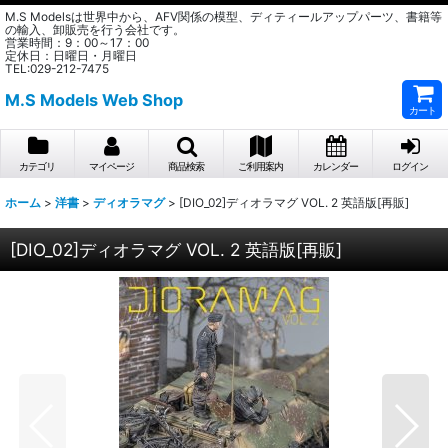
M.S Modelsは世界中から、AFV関係の模型、ディティールアップパーツ、書籍等
の輸入、卸販売を行う会社です。
営業時間：9：00～17：00
定休日：日曜日・月曜日
TEL:029-212-7475
M.S Models Web Shop
カート
カテゴリ
マイページ
商品検索
ご利用案内
カレンダー
ログイン
ホーム
>
洋書
>
ディオラマグ
>
[DIO_02]ディオラマグ VOL. 2 英語版[再販]
[DIO_02]ディオラマグ VOL. 2 英語版[再販]