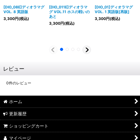
[DIO_08E]ディオラマグ
[DIO_011E]ディオラマ
[DIO_01]ディオラマグ
VOL. 8 英語版
グ VOL.11 ホスの戦いの
VOL. 1 英語版[再販]
あと
3,300
円
(税込)
3,300
円
(税込)
3,300
円
(税込)
レビュー
0
件のレビュー
ホーム
更新履歴
ショッピングカート
マイページ