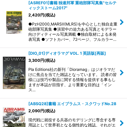
[ASREF01]書籍 独連邦軍 重砲部隊写真集"セルテ
ィックストーム2017"
2,420
円
(税込)
●PzH2000,MARSII(MLRS)を中心とした独自走重
砲部隊写真集 ●演習中の迫力ある写真とモデラー
向けディティール写真満載 ●独自取材による未発
表写真 ●ソフトカバー、72ページ、フルカラー…
[DIO_01]ディオラマグ VOL. 1 英語版[再販]
3,300
円
(税込)
Pla Editions社の新刊「Dioramag」はジオラマだ
けに焦点を当てた雑誌となっています。 読者の皆
様には技巧や製品に関する情報を提供する事もし
ますが本誌が目指す、より重要な目的は「イン
ス…
[ABSQ28]書籍 エイブラムス・スクワッドNo.28
2,090
円
(税込)
現代戦に就役する兵器のモデリングに専念する専
用誌として世界初となる個性的な雑誌、それがエ