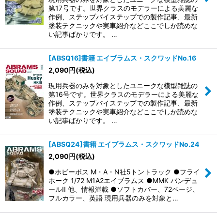
第17号です。世界クラスのモデラーによる美麗な
作例、ステップバイステップでの製作記事、最新
塗装テクニックや実車紹介などここでしか読めな
い記事ばかりです。 …
[ABSQ16]書籍 エイブラムス・スクワッドNo.16
2,090
円
(税込)
現用兵器のみを対象としたユニークな模型雑誌の
第16号です。世界クラスのモデラーによる美麗な
作例、ステップバイステップでの製作記事、最新
塗装テクニックや実車紹介などここでしか読めな
い記事ばかりです。 …
[ABSQ24]書籍 エイブラムス・スクワッドNo.24
2,090
円
(税込)
●ホビーボス M・A・N社5トントラック ●フライ
ホーク 1/72 M1A2エイブラムス ●MMK パンデュ
ールII 他、情報満載 ●ソフトカバー、72ページ、
フルカラー、英語 現用兵器のみを対象と…