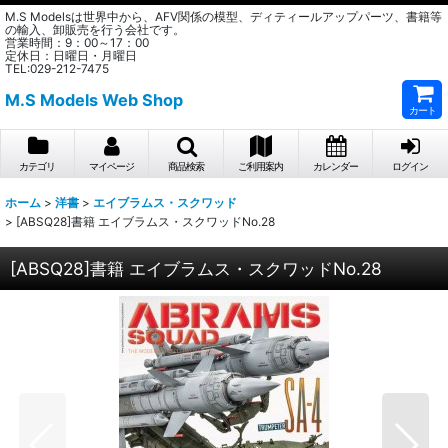
M.S Modelsは世界中から、AFV関係の模型、ディティールアップパーツ、書籍等
の輸入、卸販売を行う会社です。
営業時間：9：00～17：00
定休日：日曜日・月曜日
TEL:029-212-7475
M.S Models Web Shop
カート
カテゴリ
マイページ
商品検索
ご利用案内
カレンダー
ログイン
ホーム
>
洋書
>
エイブラムス・スクワッド
>
[ABSQ28]書籍 エイブラムス・スクワッドNo.28
[ABSQ28]書籍 エイブラムス・スクワッドNo.28