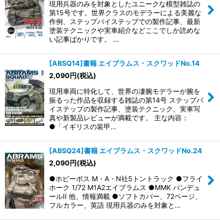
現用兵器のみを対象としたユニークな模型雑誌の
第15号です。世界クラスのモデラーによる美麗な
作例、ステップバイステップでの製作記事、最新
塗装テクニックや実車紹介などここでしか読めな
い記事ばかりです。 …
[ABSQ14]書籍 エイブラムス・スクワッドNo.14
2,090
円
(税込)
現用車両に特化して、世界の凄腕モデラーが腕を
振るった作品を収録する雑誌の第14号 ステップバ
イステップの製作記事、塗装テクニック、実車写
真や新製品レビューが満載です。 主な内容：
●「イギリスの装甲…
[ABSQ24]書籍 エイブラムス・スクワッドNo.24
2,090
円
(税込)
●ホビーボス M・A・N社5トントラック ●フライ
ホーク 1/72 M1A2エイブラムス ●MMK パンデュ
ールII 他、情報満載 ●ソフトカバー、72ページ、
フルカラー、英語 現用兵器のみを対象と…