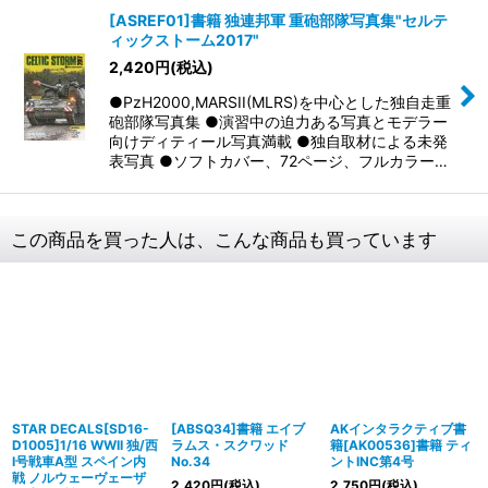
[ASREF01]書籍 独連邦軍 重砲部隊写真集"セルテ
ィックストーム2017"
2,420
円
(税込)
●PzH2000,MARSII(MLRS)を中心とした独自走重
砲部隊写真集 ●演習中の迫力ある写真とモデラー
向けディティール写真満載 ●独自取材による未発
表写真 ●ソフトカバー、72ページ、フルカラー…
この商品を買った人は、こんな商品も買っています
STAR DECALS[SD16-
[ABSQ34]書籍 エイブ
AKインタラクティブ書
D1005]1/16 WWII 独/西
ラムス・スクワッド
籍[AK00536]書籍 ティ
I号戦車A型 スペイン内
No.34
ントINC第4号
戦 ノルウェーヴェーザ
2,420
円
(税込)
2,750
円
(税込)