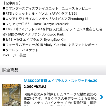
【記事紹介】
●コマンダーズディスプレイユニット ニュース＆レビュー
●RTS：ショットカル・ギメル（AFVクラブ 1/35）
●ロシア対空ミサイルシステム SA-4ガネフ Zhendong Li
●シリアでのT-55 Lukasz Orczyc-Musialek
●KM900(フィアット6614を韓国現代重工がライセンス生産した名
称) 韓国の中のイタリアン Jongwoo Park
●1/48 M1A2 エイブラムス ByongSoo Kim
●フォーラムアーミー2018 Vitaly Kuzminによるフォトレポート
●ターレットバスケット
72ページ 英語
関連商品
[ABSQ20]書籍 エイブラムス・スクワッドNo.20
2,090
円
(税込)
現用兵器のみを対象としたユニークな模型雑誌の
第20号です。世界クラスのモデラーによる美麗な
作例、ステップバイステップでの製作記事、最新