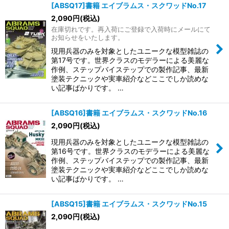
[ABSQ17]書籍 エイブラムス・スクワッドNo.17
2,090
円
(税込)
在庫切れです。再入荷にご登録で入荷時にメールにて
お知らせをいたします。
現用兵器のみを対象としたユニークな模型雑誌の
第17号です。世界クラスのモデラーによる美麗な
作例、ステップバイステップでの製作記事、最新
塗装テクニックや実車紹介などここでしか読めな
い記事ばかりです。 …
[ABSQ16]書籍 エイブラムス・スクワッドNo.16
2,090
円
(税込)
現用兵器のみを対象としたユニークな模型雑誌の
第16号です。世界クラスのモデラーによる美麗な
作例、ステップバイステップでの製作記事、最新
塗装テクニックや実車紹介などここでしか読めな
い記事ばかりです。 …
[ABSQ15]書籍 エイブラムス・スクワッドNo.15
2,090
円
(税込)