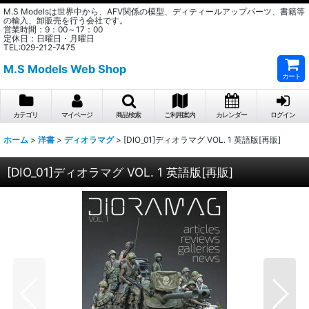
M.S Modelsは世界中から、AFV関係の模型、ディティールアップパーツ、書籍等
の輸入、卸販売を行う会社です。
営業時間：9：00～17：00
定休日：日曜日・月曜日
TEL:029-212-7475
M.S Models Web Shop
カート
カテゴリ
マイページ
商品検索
ご利用案内
カレンダー
ログイン
ホーム
>
洋書
>
ディオラマグ
>
[DIO_01]ディオラマグ VOL. 1 英語版[再販]
[DIO_01]ディオラマグ VOL. 1 英語版[再販]