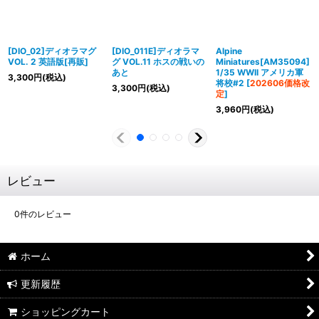
[DIO_02]ディオラマグ
[DIO_011E]ディオラマ
Alpine
VOL. 2 英語版[再販]
グ VOL.11 ホスの戦いの
Miniatures[AM35094]
あと
1/35 WWII アメリカ軍
3,300
円
(税込)
将校#2
[
202606価格改
3,300
円
(税込)
定
]
3,960
円
(税込)
レビュー
0
件のレビュー
ホーム
更新履歴
ショッピングカート