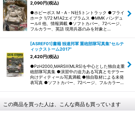
2,090
円
(税込)
●ホビーボス M・A・N社5トントラック ●フライ
ホーク 1/72 M1A2エイブラムス ●MMK パンデュ
ールII 他、情報満載 ●ソフトカバー、72ページ、
フルカラー、英語 現用兵器のみを対象と…
[ASREF01]書籍 独連邦軍 重砲部隊写真集"セルテ
ィックストーム2017"
2,420
円
(税込)
●PzH2000,MARSII(MLRS)を中心とした独自走重
砲部隊写真集 ●演習中の迫力ある写真とモデラー
向けディティール写真満載 ●独自取材による未発
表写真 ●ソフトカバー、72ページ、フルカラー…
この商品を買った人は、こんな商品も買っています