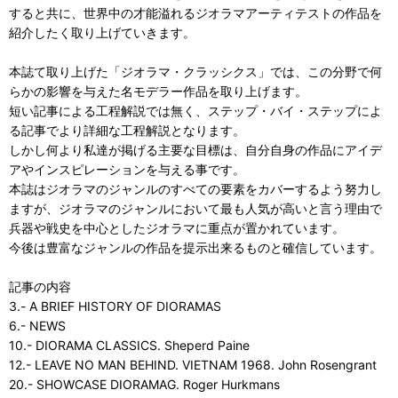
すると共に、世界中の才能溢れるジオラマアーティテストの作品を
紹介したく取り上げていきます。
本誌て取り上げた「ジオラマ・クラッシクス」では、この分野で何
らかの影響を与えた名モデラー作品を取り上げます。
短い記事による工程解説では無く、ステップ・バイ・ステップによ
る記事でより詳細な工程解説となります。
しかし何より私達が掲げる主要な目標は、自分自身の作品にアイデ
アやインスピレーションを与える事です。
本誌はジオラマのジャンルのすべての要素をカバーするよう努力し
ますが、ジオラマのジャンルにおいて最も人気が高いと言う理由で
兵器や戦史を中心としたジオラマに重点が置かれています。
今後は豊富なジャンルの作品を提示出来るものと確信しています。
記事の内容
3.- A BRIEF HISTORY OF DIORAMAS
6.- NEWS
10.- DIORAMA CLASSICS. Sheperd Paine
12.- LEAVE NO MAN BEHIND. VIETNAM 1968. John Rosengrant
20.- SHOWCASE DIORAMAG. Roger Hurkmans