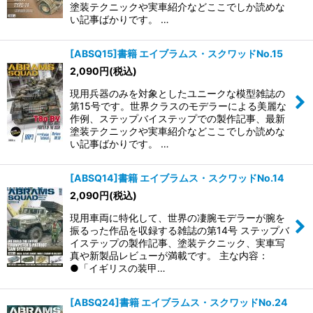
塗装テクニックや実車紹介などここでしか読めな
い記事ばかりです。 …
[ABSQ15]書籍 エイブラムス・スクワッドNo.15
2,090
円
(税込)
現用兵器のみを対象としたユニークな模型雑誌の
第15号です。世界クラスのモデラーによる美麗な
作例、ステップバイステップでの製作記事、最新
塗装テクニックや実車紹介などここでしか読めな
い記事ばかりです。 …
[ABSQ14]書籍 エイブラムス・スクワッドNo.14
2,090
円
(税込)
現用車両に特化して、世界の凄腕モデラーが腕を
振るった作品を収録する雑誌の第14号 ステップバ
イステップの製作記事、塗装テクニック、実車写
真や新製品レビューが満載です。 主な内容：
●「イギリスの装甲…
[ABSQ24]書籍 エイブラムス・スクワッドNo.24