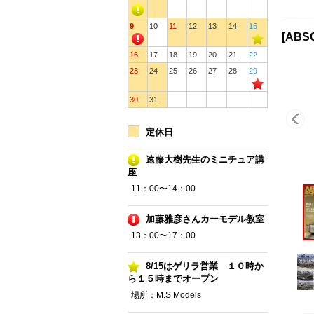
9
10
11
12
13
14
15
[AB
16
17
18
19
20
21
22
23
24
25
26
27
28
29
30
31
定休日
遠藤大樹先生のミニチュア講
座
11：00〜14：00
加藤雅彦さんカーモデル教室
13：00〜17：00
8/15はゲリラ営業 １０時か
ら１５時までオープン
場所：M.S Models