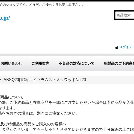
めのショップです。どうぞ、ごゆっくりお楽しみ下さい｡
.jp/
ログイン
お問い合わせ
ご利用案内
不良品の対応について
新製品のご予約商
>
[ABSQ20]書籍 エイブラムス・スクワッドNo.20
約商品について
の際、ご予約商品と在庫商品を一緒にご注文いただいた場合は予約商品が入荷
なります。
品をお急ぎの場合は、別々にご注文ください。
品及び特価品の商品をご購入のお客様へ
・欠品がございましても一切不可とさせていただきますので十分確認の上ご購