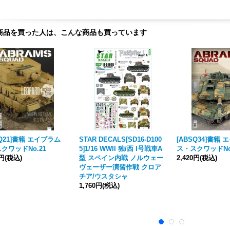
商品を買った人は、こんな商品も買っています
SQ21]書籍 エイブラム
STAR DECALS[SD16-D100
[ABSQ34]書籍
クワッドNo.21
5]1/16 WWII 独/西 I号戦車A
ス・スクワッドNo
0円
(税込)
型 スペイン内戦 ノルウェー
2,420円
(税込)
ヴェーザー演習作戦 クロア
チア/ウスタシャ
1,760円
(税込)