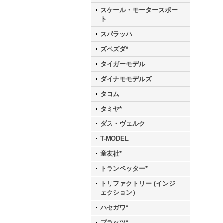
スケール・モータースポー
ト
スパラッハ
ズベズダ*
タイガーモデル
ダイナモモデルズ
タコム
タミヤ*
ダス・ヴェルク
T-MODEL
童友社*
トランペッター*
トリファクトリー (インジ
ェクション）
ハセガワ*
プラッツ*