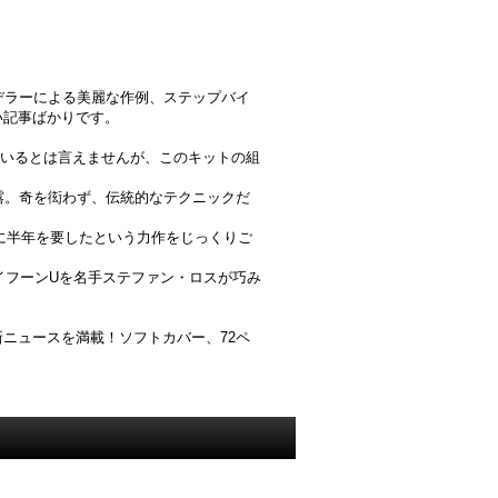
デラーによる美麗な作例、ステップバイ
い記事ばかりです。
ているとは言えませんが、このキットの組
披露。奇を衒わず、伝統的なテクニックだ
作に半年を要したという力作をじっくりご
タイフーンUを名手ステファン・ロスが巧み
ニュースを満載！ソフトカバー、72ペ