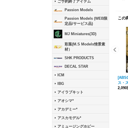
ご予約終了アイテム
Passion Models
この
Passion Models (WEB限
定品/サービス品)
MJ Miniatures(3D)
彩葉(M.S Models情景素
材）
SHK PRODUCTS
DECAL STAR
ICM
[AB
ス・ス
IBG
2,09
アイラブキット
アオシマ*
アカデミー*
アスカモデル*
アミュージングホビー