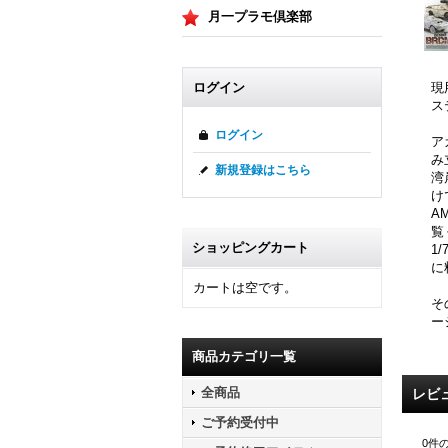
月一プラモ倶楽部
現
ログイン
ス
ログイン
ア
み
新規登録はこちら
湾
け
A
覧
ショッピングカート
1
に
カートは空です。
そ
ー
商品カテゴリ一覧
全商品
レビ
ご予約受付中
0
件