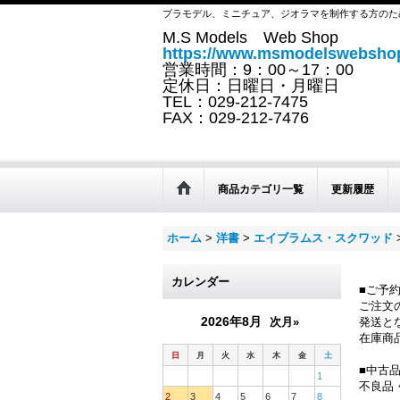
プラモデル、ミニチュア、ジオラマを制作する方のた
M.S Models Web Shop
https://www.msmodelswebshop
営業時間：9：00～17：00
定休日：日曜日・月曜日
TEL：029-212-7475
FAX：029-212-7476
商品カテゴリ一覧
更新履歴
ホーム
>
洋書
>
エイブラムス・スクワッド
カレンダー
■ご予
ご注文
2026年8月
次月»
発送と
在庫商
日
月
火
水
木
金
土
■中古
1
不良品
2
3
4
5
6
7
8