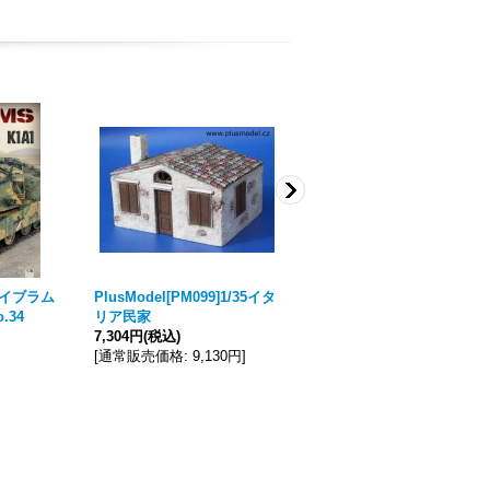
 エイブラム
PlusModel[PM099]1/35イタ
MBR[50-6004]パウダー系素
.34
リア民家
材 オークの葉（枯葉色）
7,304円
(税込)
3,960円
(税込)
[
通常販売価格
:
9,130円
]