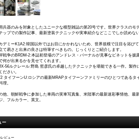
用兵器のみを対象としたユニークな模型雑誌の第20号です。世界クラスのモ
テップでの製作記事、最新塗装テクニックや実車紹介などここでしか読めな
カデミーK1A2:韓国以外ではお目にかかれないため、世界規模で注目を浴び
立て易さと出来の良さは特筆すべきもの。じっくりとご紹介します。
岸戦争のBRDM-2:本誌初登場のアンドレス・バーナルが見事なビネットを
で何が出来るかを見せてくれます。
MX-56ルクレール:野島 哲彦氏の卓越したテクニックを堪能できる一作。製
ください。
/72 タイフーンU:ロシアの最新MRAPタイフーンファミリーのひとつである
料理。
の他、朝鮮戦争に参加した車両の実車写真集、米陸軍の最新迷彩事情他、最新
ジ、フルカラー、英文。
ュー
のレビュー