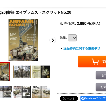
SQ20]書籍 エイブラムス・スクワッドNo.20
販売価格
:
2,090円
(税込)
数量
:
返品特約に関する重要事項
お
お
Facebookでシェア