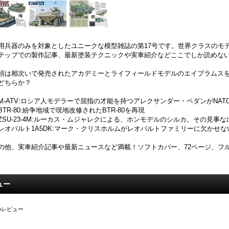
用兵器のみを対象としたユニークな模型雑誌の第17号です。世界クラスのモ
テップでの製作記事、最新塗装テクニックや実車紹介などここでしか読めな
頭は相次いで発売されたアカデミーとライフィールドモデルのエイブラムス
どちらか？
M-ATV:ロシア人モデラーで屈指の才能を持つアレクサンダー・ペダンがNATO
BTR-80:紛争地域で現地改修されたBTR-80を再現
ZSU-23-4M:ルーカス・ムジャレクによる、ホンモデルのシルカ。その見事
レオパルト1A5DK:マーク・クリスホルムがレオパルトファミリーに欠かせ
の他、実車紹介記事や最新ニュースなど満載！ソフトカバー、72ページ、フ
ュー
のレビュー