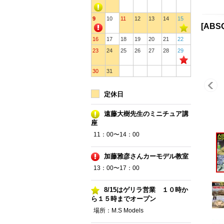
9
10
11
12
13
14
15
[AB
16
17
18
19
20
21
22
23
24
25
26
27
28
29
30
31
定休日
遠藤大樹先生のミニチュア講
座
11：00〜14：00
加藤雅彦さんカーモデル教室
13：00〜17：00
8/15はゲリラ営業 １０時か
ら１５時までオープン
場所：M.S Models