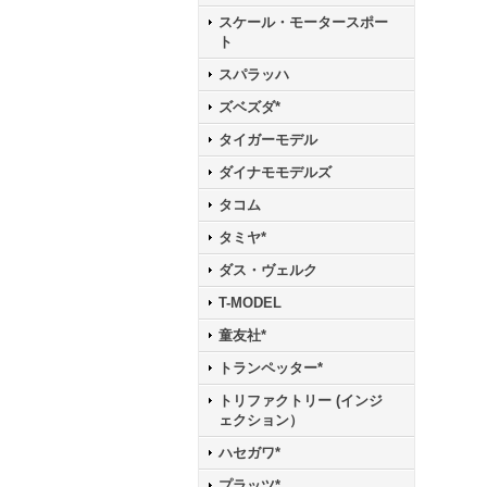
スケール・モータースポー
ト
スパラッハ
ズベズダ*
タイガーモデル
ダイナモモデルズ
タコム
タミヤ*
ダス・ヴェルク
T-MODEL
童友社*
トランペッター*
トリファクトリー (インジ
ェクション）
ハセガワ*
プラッツ*