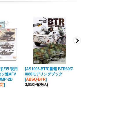
2]1/35 現用
[AS1003-BTR]書籍 BTR60/7
マソモデル[MH35074]1/35 段
ソ連AFV
0/80モデリングブック
ボール箱セット(郵便小包&宅
BMP-2D
[
ABSQ-BTR
]
配便)
改定
]
3,850円
(税込)
924円
(税込)