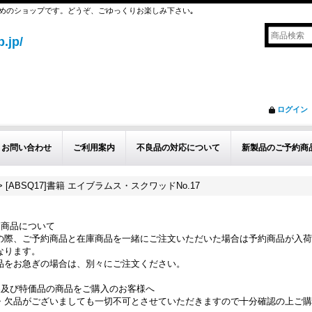
めのショップです。どうぞ、ごゆっくりお楽しみ下さい｡
.jp/
ログイン
お問い合わせ
ご利用案内
不良品の対応について
新製品のご予約商
>
[ABSQ17]書籍 エイブラムス・スクワッドNo.17
約商品について
の際、ご予約商品と在庫商品を一緒にご注文いただいた場合は予約商品が入荷
なります。
品をお急ぎの場合は、別々にご注文ください。
品及び特価品の商品をご購入のお客様へ
・欠品がございましても一切不可とさせていただきますので十分確認の上ご購