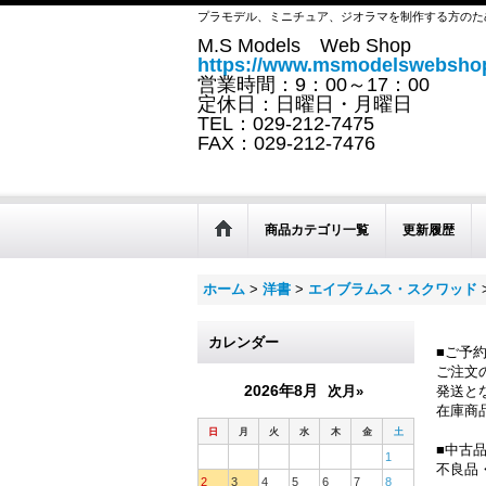
プラモデル、ミニチュア、ジオラマを制作する方のた
M.S Models Web Shop
https://www.msmodelswebshop
営業時間：9：00～17：00
定休日：日曜日・月曜日
TEL：029-212-7475
FAX：029-212-7476
商品カテゴリ一覧
更新履歴
ホーム
>
洋書
>
エイブラムス・スクワッド
カレンダー
■ご予
ご注文
2026年8月
次月»
発送と
在庫商
日
月
火
水
木
金
土
■中古
1
不良品
2
3
4
5
6
7
8