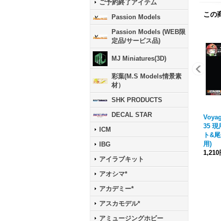
ご予約終了アイテム
この
Passion Models
Passion Models (WEB限
定品/サービス品)
MJ Miniatures(3D)
彩葉(M.S Models情景素
材）
SHK PRODUCTS
DECAL STAR
Voyag
35 
ICM
ト&尾
用)
IBG
1,21
アイラブキット
アオシマ*
アカデミー*
アスカモデル*
アミュージングホビー