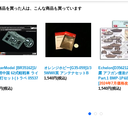
商品を買った人は、こんな商品も買っています
erModel [BR35162]1/
オレンジホビー[G35-059]1/3
Echelon[D35621
現用中国 62式軽戦車 ライ
5WWII英 アンテナセットB
露 アフガン侵攻の
灯セット(トラペ 05537
1,540円
(税込)
Part.1 BMP-1P&
[
2024年7月価格
0円
(税込)
1,540円
(税込)