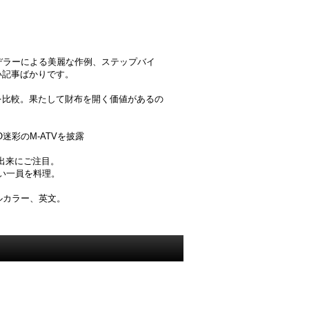
デラーによる美麗な作例、ステップバイ
い記事ばかりです。
を比較。果たして財布を開く価値があるの
迷彩のM-ATVを披露
な出来にご注目。
ない一員を料理。
ルカラー、英文。