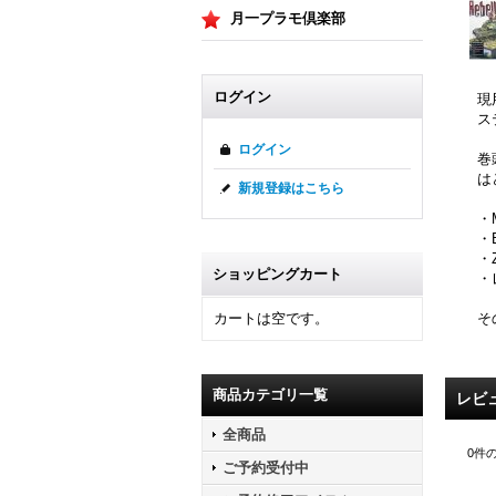
月一プラモ倶楽部
ログイン
現
ス
ログイン
巻
は
新規登録はこちら
・
・
・
ショッピングカート
・
そ
カートは空です。
商品カテゴリ一覧
レビ
全商品
0
件
ご予約受付中