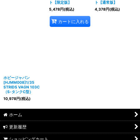
ト【限定版】
ト【通常版】
5,478
円
(税込)
4,378
円
(税込)
カートに入れる
ホビージャパン
[HJMM008]1/35
STRIDS VAGN 103C
（S‐タンクC型）
10,978
円
(税込)
ホーム
更新履歴
ショッピングカート