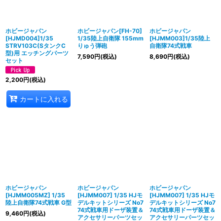
並び順
:
絞り込む
ホビージャパン
ホビージャパン[FH-70]
ホビージャパン
[HJMD004]1/35
1/35陸上自衛隊 155mm
[HJMM003]1/35陸上
STRV103C(SタンクC
りゅう弾砲
自衛隊74式戦車
型)用 エッチングパーツ
7,590
円
(税込)
8,690
円
(税込)
セット
2,200
円
(税込)
カートに入れる
ホビージャパン
ホビージャパン
ホビージャパン
[HJMM005MZ] 1/35
[HJMM007] 1/35 HJモ
[HJMM007] 1/35 HJモ
陸上自衛隊74式戦車 G型
デルキットシリーズ No7
デルキットシリーズ No7
74式戦車用ドーザ装置＆
74式戦車用ドーザ装置＆
9,460
円
(税込)
アクセサリーパーツセッ
アクセサリーパーツセッ