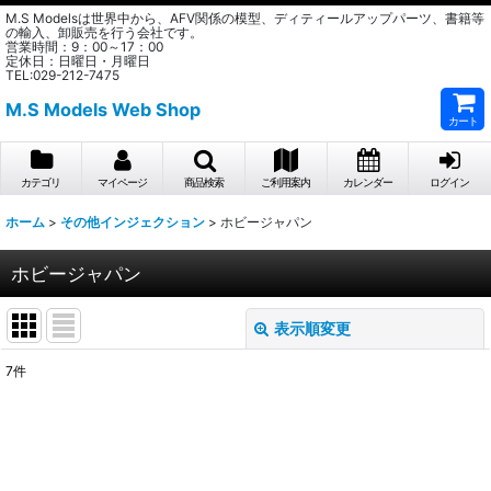
M.S Modelsは世界中から、AFV関係の模型、ディティールアップパーツ、書籍等
の輸入、卸販売を行う会社です。
営業時間：9：00～17：00
定休日：日曜日・月曜日
TEL:029-212-7475
M.S Models Web Shop
カート
カテゴリ
マイページ
商品検索
ご利用案内
カレンダー
ログイン
ホーム
>
その他インジェクション
>
ホビージャパン
ホビージャパン
表示順変更
閉じる
7
件
表示数
:
在庫あり