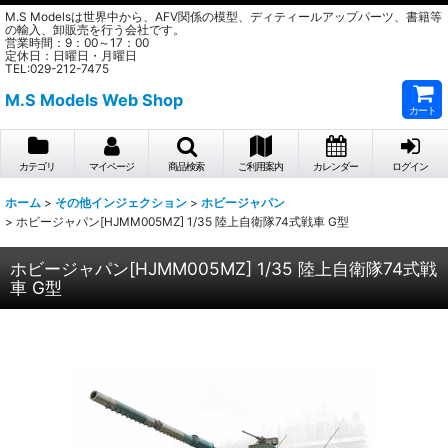
M.S Modelsは世界中から、AFV関係の模型、ディティールアップパーツ、書籍等
の輸入、卸販売を行う会社です。
営業時間：9：00～17：00
定休日：日曜日・月曜日
TEL:029-212-7475
M.S Models Web Shop
カート
カテゴリ
マイページ
商品検索
ご利用案内
カレンダー
ログイン
ホーム
>
その他インジェクション
>
ホビージャパン
>
ホビージャパン[HJMM005MZ] 1/35 陸上自衛隊74式戦車 G型
ホビージャパン[HJMM005MZ] 1/35 陸上自衛隊74式戦
車 G型