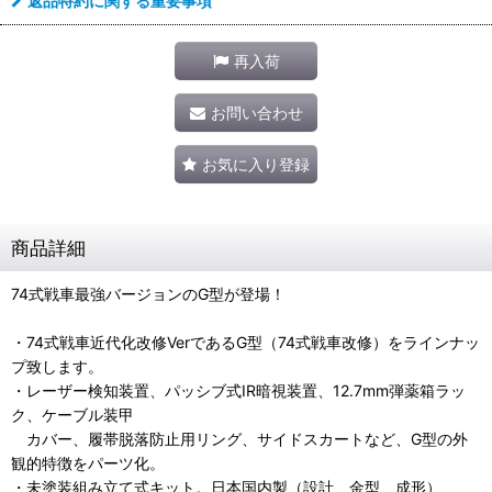
返品特約に関する重要事項
再入荷
お問い合わせ
お気に入り登録
商品詳細
74式戦車最強バージョンのG型が登場！
・74式戦車近代化改修VerであるG型（74式戦車改修）をラインナッ
プ致します。
・レーザー検知装置、パッシブ式IR暗視装置、12.7mm弾薬箱ラッ
ク、ケーブル装甲
カバー、履帯脱落防止用リング、サイドスカートなど、G型の外
観的特徴をパーツ化。
・未塗装組み立て式キット。日本国内製（設計、金型、成形）