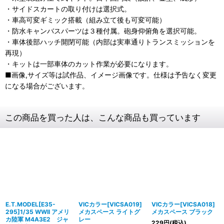
・サイドスカートの取り付けは選択式。
・車高可変ギミック搭載（組み立て後も可変可能）
・防水キャンバスパーツは３種付属。砲身仰俯角を選択可能。
・車体後部ハッチ開閉可能（内部は実車通りトランスミッションを
再現）
・キットは一部車体のカット作業が必要になります。
■画像,サイズ等は試作品、イメージ画像です。仕様は予告なく変更
になる場合がございます。
この商品を買った人は、こんな商品も買っています
E.T.MODEL[E35-
VICカラー[VICSA019]
VICカラー[VICSA018]
295]1/35 WWII アメリ
メカスペース ライトグ
メカスペース ブラック
カ陸軍 M4A3E2 ジャ
レー
229
円
(税込)