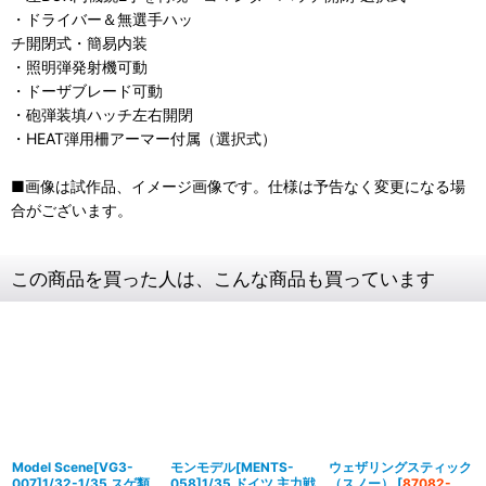
・ドライバー＆無選手ハッ
チ開閉式・簡易内装
・照明弾発射機可動
・ドーザブレード可動
・砲弾装填ハッチ左右開閉
・HEAT弾用柵アーマー付属（選択式）
■画像は試作品、イメージ画像です。仕様は予告なく変更になる場
合がございます。
この商品を買った人は、こんな商品も買っています
Model Scene[VG3-
モンモデル[MENTS-
ウェザリングスティック
007]1/32-1/35 スゲ類
058]1/35 ドイツ 主力戦
（スノー）
[
87082-