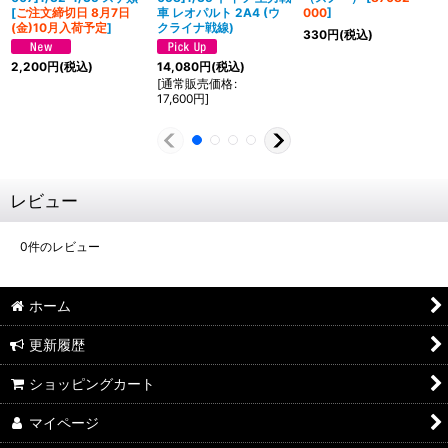
[
ご注文締切日 8月7日
車 レオパルト 2A4 (ウ
000
]
(金)10月入荷予定
]
クライナ戦線)
330
円
(税込)
2,200
円
(税込)
14,080
円
(税込)
[
通常販売価格
:
17,600
円
]
レビュー
0
件のレビュー
ホーム
更新履歴
ショッピングカート
マイページ