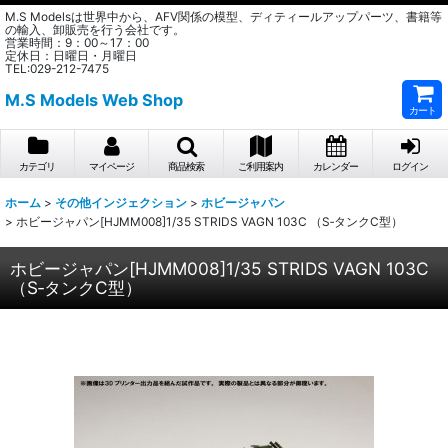
M.S Modelsは世界中から、AFV関係の模型、ディティールアップパーツ、書籍等
の輸入、卸販売を行う会社です。
営業時間：9：00～17：00
定休日：日曜日・月曜日
TEL:029-212-7475
M.S Models Web Shop
カート
カテゴリ
マイページ
商品検索
ご利用案内
カレンダー
ログイン
ホーム
>
その他インジェクション
>
ホビージャパン
>
ホビージャパン[HJMM008]1/35 STRIDS VAGN 103C （S‐タンクC型）
ホビージャパン[HJMM008]1/35 STRIDS VAGN 103C
（S‐タンクC型）