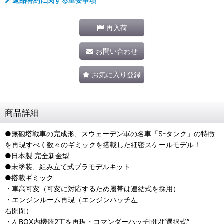
返品特約に関する重要事項
再入荷
お問い合わせ
お気に入り登録
商品詳細
●無砲塔戦車の完成形、スウェーデン軍の名車「S-タンク」の特徴
を再現すべく数々のギミックを搭載した細密スケールモデル！
●日本製 完全新金型
●未塗装、組み立て式プラモデルキット
●搭載ギミック
・車高可変（可変に対応するため履帯は連結式を採用）
・エンジンルーム再現（エンジンハッチ左
右開閉）
・左BOX内機銃2丁を再現・コマンダーハッチ開閉”選択式”