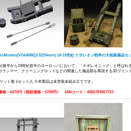
DioModels[VG64086]1/32(54mm) 18-19世紀 ナポレオン戦争の大砲装備品セ
世紀後半から19世紀前半のヨーロッパにおいて、「ナポレオニック」と呼ばれ
やランマー、クリーニングロッドなどの関連した備品類を再現する3Dプリン
プリント製 1セット入 ※本製品は未塗装未組み立てです。
格：6270円（税抜価格：5700円） JANコード：4582783067723