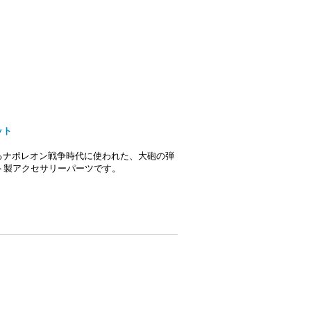
ット
るナポレオン戦争時代に使われた、大砲の弾
ト製アクセサリーパーツです。