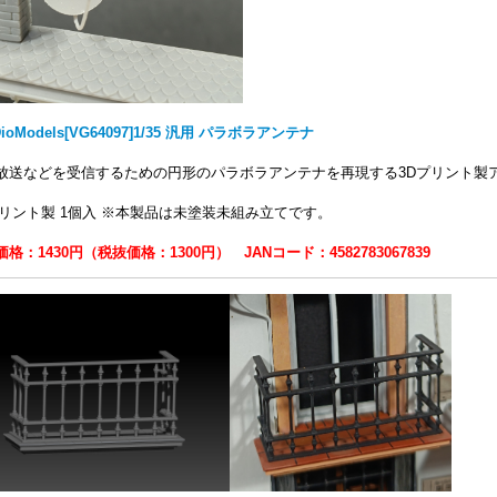
DioModels[VG64097]1/35 汎用 パラボラアンテナ
放送などを受信するための円形のパラボラアンテナを再現する3Dプリント製
プリント製 1個入 ※本製品は未塗装未組み立てです。
格：1430円（税抜価格：1300円） JANコード：4582783067839