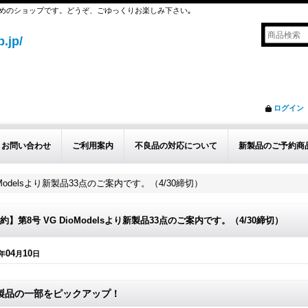
めのショップです。どうぞ、ごゆっくりお楽しみ下さい｡
.jp/
ログイン
お問い合わせ
ご利用案内
不良品の対応について
新製品のご予約商
oModelsより新製品33点のご案内です。（4/30締切）
約】第8号 VG DioModelsより新製品33点のご案内です。（4/30締切）
04
10
年
月
日
製品の一部をピックアップ！