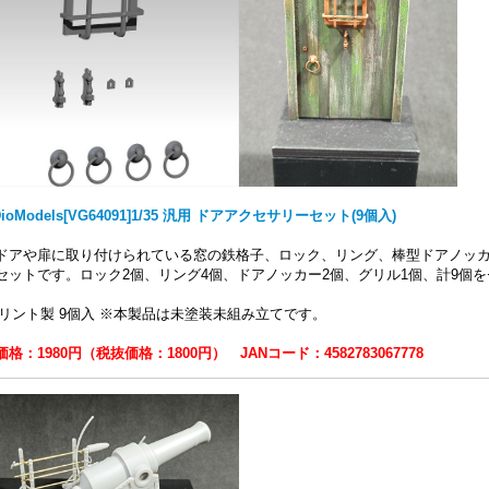
DioModels[VG64091]1/35 汎用 ドアアクセサリーセット(9個入)
ドアや扉に取り付けられている窓の鉄格子、ロック、リング、棒型ドアノッカ
セットです。ロック2個、リング4個、ドアノッカー2個、グリル1個、計9個
プリント製 9個入 ※本製品は未塗装未組み立てです。
格：1980円（税抜価格：1800円） JANコード：4582783067778