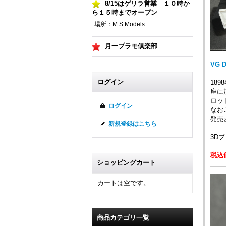
8/15はゲリラ営業 １０時か
ら１５時までオープン
場所：M.S Models
月一プラモ倶楽部
VG 
ログイン
18
座に
ロッ
ログイン
なお
発売
新規登録はこちら
3D
税込価
ショッピングカート
カートは空です。
商品カテゴリ一覧