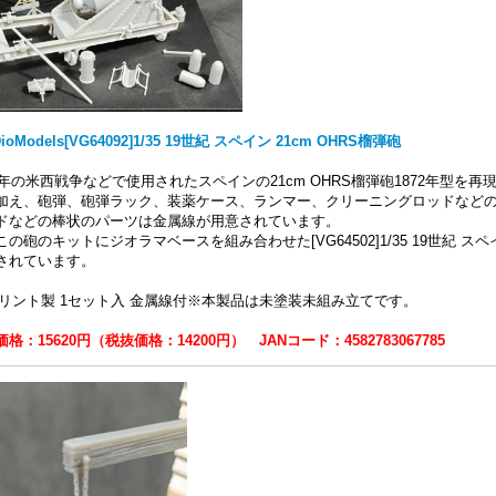
DioModels[VG64092]1/35 19世紀 スペイン 21cm OHRS榴弾砲
98年の米西戦争などで使用されたスペインの21cm OHRS榴弾砲1872年型
加え、砲弾、砲弾ラック、装薬ケース、ランマー、クリーニングロッドなど
ドなどの棒状のパーツは金属線が用意されています。
この砲のキットにジオラマベースを組み合わせた[VG64502]1/35 19世紀 スペ
されています。
プリント製 1セット入 金属線付※本製品は未塗装未組み立てです。
格：15620円（税抜価格：14200円） JANコード：4582783067785