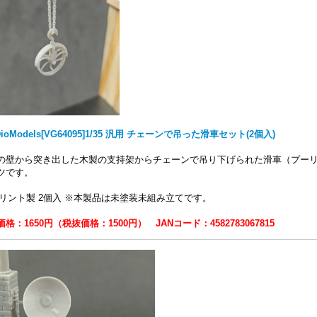
DioModels[VG64095]1/35 汎用 チェーンで吊った滑車セット(2個入)
の壁から突き出した木製の支持架からチェーンで吊り下げられた滑車（プーリ
ツです。
プリント製 2個入 ※本製品は未塗装未組み立てです。
格：1650円（税抜価格：1500円） JANコード：4582783067815