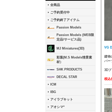
全商品
ご予約受付中
ご予約終了アイテム
Passion Models
Passion Models (WEB限
定品/サービス品)
VG 
MJ Miniatures(3D)
建物
彩葉(M.S Models情景素
パー
材）
SHK PRODUCTS
3D
DECAL STAR
税込価
ICM
IBG
アイラブキット
アオシマ*