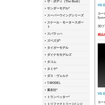
ザ・ボディ（The Bodi）
VG 
サンダーモデル*
ヨー
スーパーウイングシリーズ
5cm
スケール・モータースポー
3D
ト
スパラッハ
税込価
ズベズダ*
タイガーモデル
ダイナモモデルズ
タコム
タミヤ*
ダス・ヴェルク
T-MODEL
童友社*
VG 
トランペッター*
ヨー
トリファクトリー (インジ