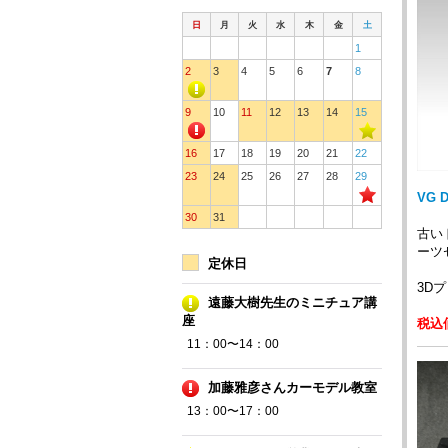
日
月
火
水
木
金
土
1
2
3
4
5
6
7
8
9
10
11
12
13
14
15
16
17
18
19
20
21
22
23
24
25
26
27
28
29
VG 
30
31
古い
ーツ
定休日
3D
遠藤大樹先生のミニチュア講
座
税込価
11：00〜14：00
加藤雅彦さんカーモデル教室
13：00〜17：00