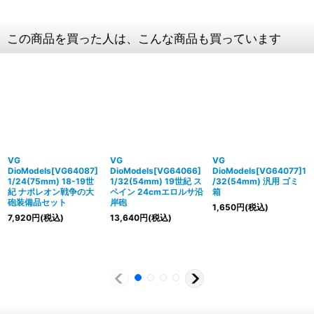
この商品を買った人は、こんな商品も買っています
VG
VG
VG
DioModels[VG64087]
DioModels[VG64066]
DioModels[VG64077]1
1/24(75mm) 18-19世
1/32(54mm) 19世紀 ス
/32(54mm) 汎用 ゴミ
紀 ナポレオン戦争の大
ペイン 24cmエロルサ沿
箱
砲装備品セット
岸砲
1,650
円
(税込)
7,920
円
(税込)
13,640
円
(税込)