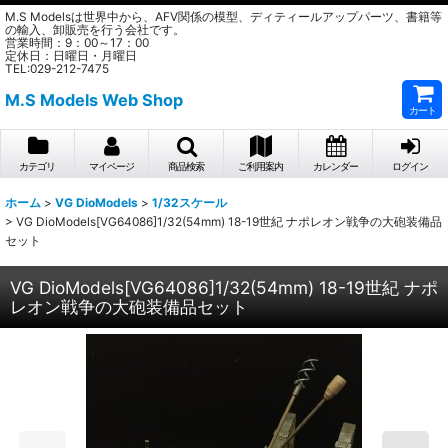
M.S Modelsは世界中から、AFV関係の模型、ディティールアップパーツ、書籍等
の輸入、卸販売を行う会社です。
営業時間：9：00～17：00
定休日：日曜日・月曜日
TEL:029-212-7475
M.S Models Web Shop
カート
カテゴリ
マイページ
商品検索
ご利用案内
カレンダー
ログイン
ホーム
>
VG DioModels
>
1/32スケール
>
VG DioModels[VG64086]1/32(54mm) 18-19世紀 ナポレオン戦争の大砲装備品
セット
VG DioModels[VG64086]1/32(54mm) 18-19世紀 ナポ
レオン戦争の大砲装備品セット