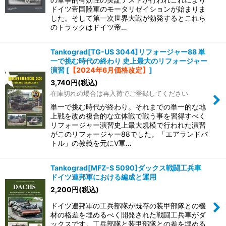
ドイツ帝国陸軍のモータリゼイションが始まりま
した。そして第一次世界大戦が勃発するとこれら
のトラックはドイツ帝…
Tankograd[TG-US 3044]リフォージャー88 単
一で挑む時代の終わり 史上最大のリフォージャー
演習
[
【2024年6月価格改定】
]
3,740
円
(税込)
在庫切れの場合は再入荷でご登録してください
単一で挑む時代が終わり。それまでの単一的な地
上戦を改め複合的な立体戦で戦う事を習得すべく
リフォージャー演習史上最大規模で行われた演習
がこのリフォージャー88でした。「エアランドバ
トル」の教義を元にV軍…
Tankograd[MFZ-S 5090]ダックス戦闘工兵車
ドイツ連邦軍における編成と運用
2,200
円
(税込)
ドイツ連邦軍の工兵部隊が既存の装甲部隊との機
材の格差を埋めるべく開発された戦闘工兵車がダ
ックスです。工兵部隊と装甲部隊との差を埋める