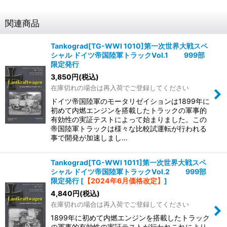
関連商品
Tankograd[TG-WWI 1010]第一次世界大戦スペ
シャル ドイツ帝国陸軍トラックVol.1 999部
限定発行
3,850
円
(税込)
在庫切れの場合は再入荷でご登録してください
ドイツ帝国陸軍のモータリゼイションは1899年に
初めて内燃エンジンを搭載したトラックの軍事的
有効性の実証テストによって始まりました。この
帝国陸軍トラックは様々な比較試運転が行われる
事で開発が加速しまし…
Tankograd[TG-WWI 1011]第一次世界大戦スペ
シャル ドイツ帝国陸軍トラックVol.2 999部
限定発行
[
【2024年6月価格改定】
]
4,840
円
(税込)
在庫切れの場合は再入荷でご登録してください
1899年に初めて内燃エンジンを搭載したトラック
の軍事的有効性の実証テストが行われこれにより