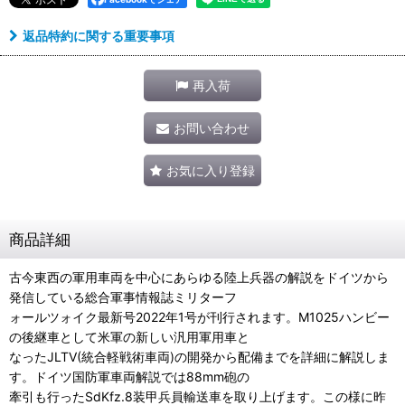
返品特約に関する重要事項
再入荷
お問い合わせ
お気に入り登録
商品詳細
古今東西の軍用車両を中心にあらゆる陸上兵器の解説をドイツから
発信している総合軍事情報誌ミリターフ
ォールツォイク最新号2022年1号が刊行されます。M1025ハンビー
の後継車として米軍の新しい汎用軍用車と
なったJLTV(統合軽戦術車両)の開発から配備までを詳細に解説しま
す。ドイツ国防軍車両解説では88mm砲の
牽引も行ったSdKfz.8装甲兵員輸送車を取り上げます。この様に昨