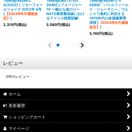
Tankograd[MFZ
Tankograd[TG-US
Tankograd[MFZ-S
4/2022]ミリターフォー
3046]リフォージャー
5089]「バトルフィール
ルツォイク 2022年 4号
75 〜確かな道のり〜
ド・ジャーマニー」ワル
[
【2024年6月価格改
NATO東部最前線におけ
シャワ条約に対抗する
定】
]
るアメリカ陸軍訓練
1970年代の多国籍軍間
演習
[
【2024年6月価格
2,310
円
(税込)
3,080
円
(税込)
改定】
]
3,740
円
(税込)
レビュー
0
件のレビュー
ホーム
更新履歴
ショッピングカート
マイページ