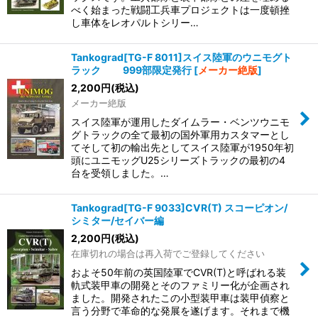
べく始まった戦闘工兵車プロジェクトは一度頓挫
し車体をレオパルトシリー…
Tankograd[TG-F 8011]スイス陸軍のウニモグト
ラック 999部限定発行
[
メーカー絶版
]
2,200
円
(税込)
メーカー絶版
スイス陸軍が運用したダイムラー・ベンツウニモ
グトラックの全て最初の国外軍用カスタマーとし
てそして初の輸出先としてスイス陸軍が1950年初
頭にユニモッグU25シリーズトラックの最初の4
台を受領しました。…
Tankograd[TG-F 9033]CVR(T) スコーピオン/
シミター/セイバー編
2,200
円
(税込)
在庫切れの場合は再入荷でご登録してください
およそ50年前の英国陸軍でCVR(T)と呼ばれる装
軌式装甲車の開発とそのファミリー化が企画され
ました。開発されたこの小型装甲車は装甲偵察と
言う分野で革命的な発展を遂げます。それまで機