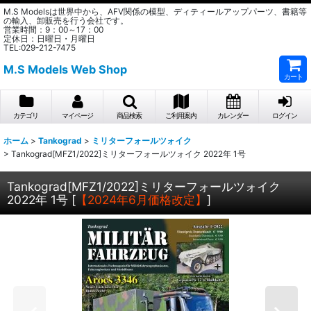
M.S Modelsは世界中から、AFV関係の模型、ディティールアップパーツ、書籍等
の輸入、卸販売を行う会社です。
営業時間：9：00～17：00
定休日：日曜日・月曜日
TEL:029-212-7475
M.S Models Web Shop
カート
カテゴリ
マイページ
商品検索
ご利用案内
カレンダー
ログイン
ホーム
>
Tankograd
>
ミリターフォールツォイク
>
Tankograd[MFZ1/2022]ミリターフォールツォイク 2022年 1号
Tankograd[MFZ1/2022]ミリターフォールツォイク
2022年 1号
[
【2024年6月価格改定】
]