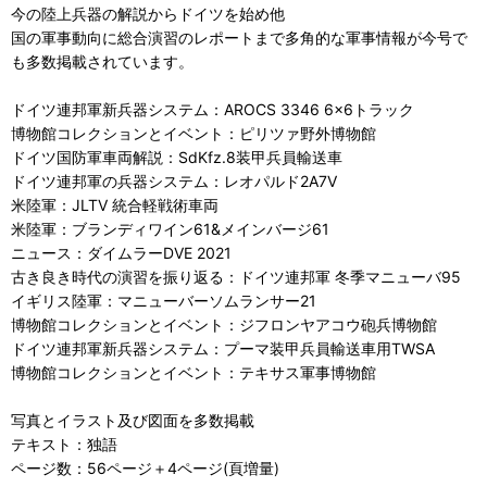
今の陸上兵器の解説からドイツを始め他
国の軍事動向に総合演習のレポートまで多角的な軍事情報が今号で
も多数掲載されています。
ドイツ連邦軍新兵器システム：AROCS 3346 6x6トラック
博物館コレクションとイベント：ピリツァ野外博物館
ドイツ国防軍車両解説：SdKfz.8装甲兵員輸送車
ドイツ連邦軍の兵器システム：レオパルド2A7V
米陸軍：JLTV 統合軽戦術車両
米陸軍：ブランディワイン61&メインバージ61
ニュース：ダイムラーDVE 2021
古き良き時代の演習を振り返る：ドイツ連邦軍 冬季マニューバ95
イギリス陸軍：マニューバーソムランサー21
博物館コレクションとイベント：ジフロンヤアコウ砲兵博物館
ドイツ連邦軍新兵器システム：プーマ装甲兵員輸送車用TWSA
博物館コレクションとイベント：テキサス軍事博物館
写真とイラスト及び図面を多数掲載
テキスト：独語
ページ数：56ページ＋4ページ(頁増量)