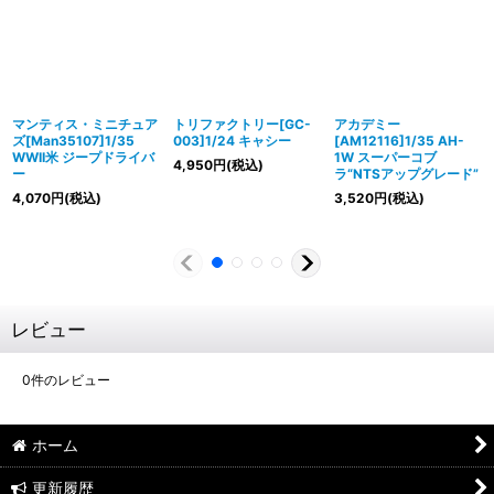
マンティス・ミニチュア
トリファクトリー[GC-
アカデミー
ズ[Man35107]1/35
003]1/24 キャシー
[AM12116]1/35 AH-
WWII米 ジープドライバ
1W スーパーコブ
4,950
円
(税込)
ー
ラ“NTSアップグレード”
4,070
円
(税込)
3,520
円
(税込)
レビュー
0
件のレビュー
ホーム
更新履歴