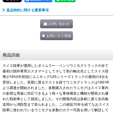
返品特約に関する重要事項
お問い合わせ
お気に入り登録
商品詳細
スイス陸軍が運用したダイムラー・ベンツウニモグトラックの全て
最初の国外軍用カスタマーとしてそして初の輸出先としてスイス陸
軍が1950年初頭にユニモッグU25シリーズトラックの最初の4台を
受領しました。長期に渡るテストを経てウニモグトラックは1961年
より調達が開始されました。多数購入されたウニモグはスイス軍内
の多様な用途に対応できるよう様々な車体構造と機材が開発され優
れた戦術車として就役しました。その開発内容は多岐に渡り歩兵輸
送用から消防型まで造られました。この就役70年を経てなおスイス
陸軍に使われているウニモグを多数のカラー写真を用いて解説して