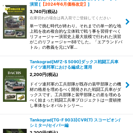
演習
[
【2024年6月価格改定】
]
3,740
円
(税込)
在庫切れの場合は再入荷でご登録してください
単一で挑む時代が終わり。それまでの単一的な地
上戦を改め複合的な立体戦で戦う事を習得すべく
リフォージャー演習史上最大規模で行われた演習
がこのリフォージャー88でした。「エアランドバ
トル」の教義を元にV軍…
Tankograd[MFZ-S 5090]ダックス戦闘工兵車
ドイツ連邦軍における編成と運用
2,200
円
(税込)
ドイツ連邦軍の工兵部隊が既存の装甲部隊との機
材の格差を埋めるべく開発された戦闘工兵車がダ
ックスです。工兵部隊と装甲部隊との差を埋める
べく始まった戦闘工兵車プロジェクトは一度頓挫
し車体をレオパルトシリー…
Tankograd[TG-F 9033]CVR(T) スコーピオン/
シミター/セイバー編
2,200
円
(税込)