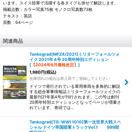
います。スイス陸軍で活躍する各タイプも併せて解説します。
掲載点数：カラー写真75枚 モノクロ写真数73枚
テキスト：英語
頁数：64ページ
関連商品
Tankograd[MFZ4/2021]ミリターフォールツォ
イク 2021年 4号 20周年特別エディション
[
【2024年6月価格改定】
]
1,980
円
(税込)
在庫切れの場合は再入荷でご登録してください
ドイツで発行されている軍用車両を多角的に解説
する総合軍事情報誌ミリターフォールツォイクの
最新刊21年第4号が刊行されます。この号は創刊
20周年特別エディションとなってページが増量さ
れています。巻頭では…
Tankograd[TG-WWI 1010]第一次世界大戦スペ
シャル ドイツ帝国陸軍トラックVol.1 999部