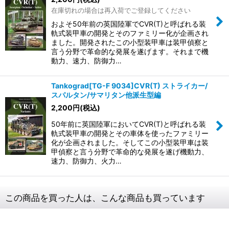
在庫切れの場合は再入荷でご登録してください
およそ50年前の英国陸軍でCVR(T)と呼ばれる装
軌式装甲車の開発とそのファミリー化が企画され
ました。開発されたこの小型装甲車は装甲偵察と
言う分野で革命的な発展を遂げます。それまで機
動力、速力、防御力…
Tankograd[TG-F 9034]CVR(T) ストライカー/
スパルタン/サマリタン他派生型編
2,200
円
(税込)
50年前に英国陸軍においてCVR(T)と呼ばれる装
軌式装甲車の開発とその車体を使ったファミリー
化が企画されました。そしてこの小型装甲車は装
甲偵察と言う分野で革命的な発展を遂げ機動力、
速力、防御力、火力…
この商品を買った人は、こんな商品も買っています