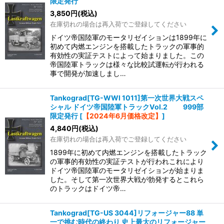
限定発行
3,850
円
(税込)
在庫切れの場合は再入荷でご登録してください
ドイツ帝国陸軍のモータリゼイションは1899年に
初めて内燃エンジンを搭載したトラックの軍事的
有効性の実証テストによって始まりました。この
帝国陸軍トラックは様々な比較試運転が行われる
事で開発が加速しまし…
Tankograd[TG-WWI 1011]第一次世界大戦スペ
シャル ドイツ帝国陸軍トラックVol.2 999部
限定発行
[
【2024年6月価格改定】
]
4,840
円
(税込)
在庫切れの場合は再入荷でご登録してください
1899年に初めて内燃エンジンを搭載したトラック
の軍事的有効性の実証テストが行われこれにより
ドイツ帝国陸軍のモータリゼイションが始まりま
した。そして第一次世界大戦が勃発するとこれら
のトラックはドイツ帝…
Tankograd[TG-US 3044]リフォージャー88 単
一で挑む時代の終わり 史上最大のリフォージャー