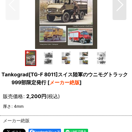
Tankograd[TG-F 8011]スイス陸軍のウニモグトラック
999部限定発行
[
メーカー絶版
]
販売価格
:
2,200
円
(税込)
厚さ
:
4mm
メーカー絶版
Facebookでシェア