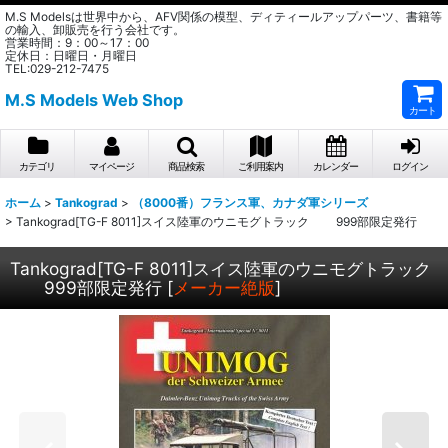
M.S Modelsは世界中から、AFV関係の模型、ディティールアップパーツ、書籍等
の輸入、卸販売を行う会社です。
営業時間：9：00～17：00
定休日：日曜日・月曜日
TEL:029-212-7475
M.S Models Web Shop
カート
カテゴリ
マイページ
商品検索
ご利用案内
カレンダー
ログイン
ホーム
>
Tankograd
>
（8000番）フランス軍、カナダ軍シリーズ
>
Tankograd[TG-F 8011]スイス陸軍のウニモグトラック 999部限定発行
Tankograd[TG-F 8011]スイス陸軍のウニモグトラック
999部限定発行
[
メーカー絶版
]