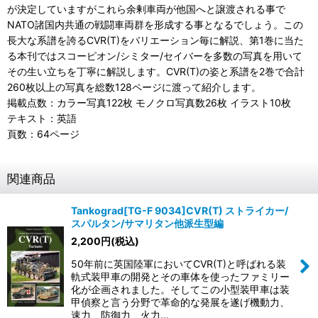
が決定していますがこれら余剰車両が他国へと譲渡される事で
NATO諸国内共通の戦闘車両群を形成する事となるでしょう。この
長大な系譜を誇るCVR(T)をバリエーション毎に解説、第1巻に当た
る本刊ではスコーピオン/シミター/セイバーを多数の写真を用いて
その生い立ちを丁寧に解説します。CVR(T)の姿と系譜を2巻で合計
260枚以上の写真を総数128ページに渡って紹介します。
掲載点数：カラー写真122枚 モノクロ写真数26枚 イラスト10枚
テキスト：英語
頁数：64ページ
関連商品
Tankograd[TG-F 9034]CVR(T) ストライカー/
スパルタン/サマリタン他派生型編
2,200
円
(税込)
50年前に英国陸軍においてCVR(T)と呼ばれる装
軌式装甲車の開発とその車体を使ったファミリー
化が企画されました。そしてこの小型装甲車は装
甲偵察と言う分野で革命的な発展を遂げ機動力、
速力、防御力、火力…