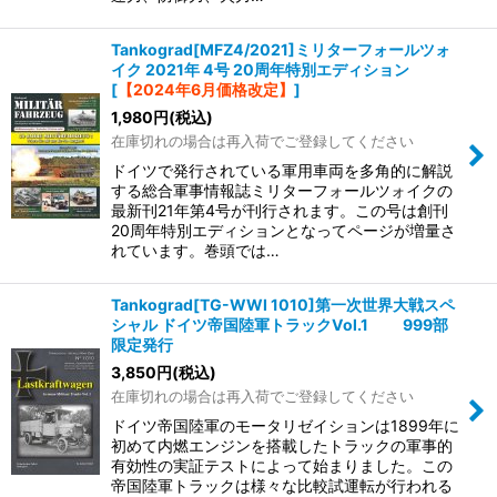
Tankograd[MFZ4/2021]ミリターフォールツォ
イク 2021年 4号 20周年特別エディション
[
【2024年6月価格改定】
]
1,980
円
(税込)
在庫切れの場合は再入荷でご登録してください
ドイツで発行されている軍用車両を多角的に解説
する総合軍事情報誌ミリターフォールツォイクの
最新刊21年第4号が刊行されます。この号は創刊
20周年特別エディションとなってページが増量さ
れています。巻頭では…
Tankograd[TG-WWI 1010]第一次世界大戦スペ
シャル ドイツ帝国陸軍トラックVol.1 999部
限定発行
3,850
円
(税込)
在庫切れの場合は再入荷でご登録してください
ドイツ帝国陸軍のモータリゼイションは1899年に
初めて内燃エンジンを搭載したトラックの軍事的
有効性の実証テストによって始まりました。この
帝国陸軍トラックは様々な比較試運転が行われる