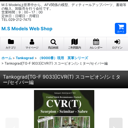
M.S Modelsは世界中から、AFV関係の模型、ディティールアップパーツ、書籍等
の輸入、卸販売を行う会社です。
営業時間：9：00～17：00
定休日：日曜日・月曜日
TEL:029-212-7475
M.S Models Web Shop
カート
カテゴリ
マイページ
商品検索
ご利用案内
カレンダー
ログイン
ホーム
>
Tankograd
>
（9000番）現用 英軍シリーズ
>
Tankograd[TG-F 9033]CVR(T) スコーピオン/シミター/セイバー編
Tankograd[TG-F 9033]CVR(T) スコーピオン/シミタ
ー/セイバー編