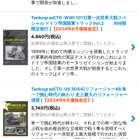
事で開発が加速しまし…
Tankograd[TG-WWI 1011]第一次世界大戦スペ
シャル ドイツ帝国陸軍トラックVol.2 999部
限定発行
[
【2024年6月価格改定】
]
4,840
円
(税込)
在庫切れの場合は再入荷でご登録してください
1899年に初めて内燃エンジンを搭載したトラック
の軍事的有効性の実証テストが行われこれにより
ドイツ帝国陸軍のモータリゼイションが始まりま
した。そして第一次世界大戦が勃発するとこれら
のトラックはドイツ帝…
Tankograd[TG-US 3044]リフォージャー88 単
一で挑む時代の終わり 史上最大のリフォージャー
演習
[
【2024年6月価格改定】
]
3,740
円
(税込)
在庫切れの場合は再入荷でご登録してください
単一で挑む時代が終わり。それまでの単一的な地
上戦を改め複合的な立体戦で戦う事を習得すべく
リフォージャー演習史上最大規模で行われた演習