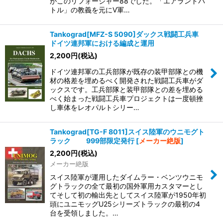
がこのリフォージャー88でした。「エアランドバ
トル」の教義を元にV軍…
Tankograd[MFZ-S 5090]ダックス戦闘工兵車
ドイツ連邦軍における編成と運用
2,200
円
(税込)
ドイツ連邦軍の工兵部隊が既存の装甲部隊との機
材の格差を埋めるべく開発された戦闘工兵車がダ
ックスです。工兵部隊と装甲部隊との差を埋める
べく始まった戦闘工兵車プロジェクトは一度頓挫
し車体をレオパルトシリー…
Tankograd[TG-F 8011]スイス陸軍のウニモグト
ラック 999部限定発行
[
メーカー絶版
]
2,200
円
(税込)
メーカー絶版
スイス陸軍が運用したダイムラー・ベンツウニモ
グトラックの全て最初の国外軍用カスタマーとし
てそして初の輸出先としてスイス陸軍が1950年初
頭にユニモッグU25シリーズトラックの最初の4
台を受領しました。…