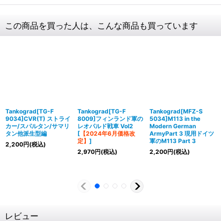
この商品を買った人は、こんな商品も買っています
Tankograd[TG-F
Tankograd[TG-F
Tankograd[MFZ-S
9034]CVR(T) ストライ
8009]フィンランド軍の
5034]M113 in the
カー/スパルタン/サマリ
レオパルド戦車 Vol2
Modern German
タン他派生型編
[
【2024年6月価格改
ArmyPart 3 現用ドイツ
定】
]
軍のM113 Part 3
2,200
円
(税込)
2,970
円
(税込)
2,200
円
(税込)
レビュー