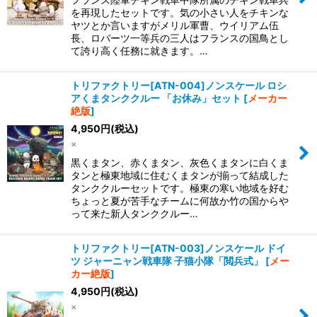
を再現したセットです。気の小さい人をチキンな
ヤツとか言いますがメリル軍曹、ウイリアム伍
長、ロバーツ一等兵の三人はフランスの国鳥とし
て誇り高く任務に就きます。…
トリファクトリー[ATN-004]ノンスケール ロシ
アくまタンククルー 「お休み」セット
[
メーカー
絶版
]
4,950
円
(税込)
×
黒くまタン、赤くまタン、灰色くまタンに白くま
タンと極東地域に住むくまタンが揃って結成した
タンククルーセットです。極東の寒い地域を好む
ちょっと夏が苦手なチームに何故か竹の国からや
って来た新人タンククルー…
トリファクトリー[ATN-003]ノンスケール ドイ
ツ ジャーニャン戦車隊 子猫小隊「閲兵式」
[
メー
カー絶版
]
4,950
円
(税込)
×