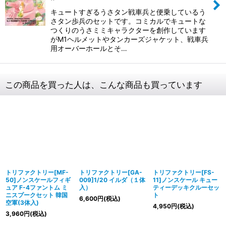
キュートすぎるうさタン戦車兵と便乗しているう
さタン歩兵のセットです。 コミカルでキュートな
つくりのうさミミキャラクターを創作しています
がM1ヘルメットやタンカーズジャケット、戦車兵
用オーバーホールとそ…
この商品を買った人は、こんな商品も買っています
トリファクトリー[MF-
トリファクトリー[GA-
トリファクトリー[FS-
50]ノンスケールフィギ
009]1/20 イルダ（１体
11]ノンスケール キュー
ュア F-4ファントム ミ
入）
ティーデッキクルーセッ
ニスプークセット 韓国
ト
6,600
円
(税込)
空軍(3体入)
4,950
円
(税込)
3,960
円
(税込)