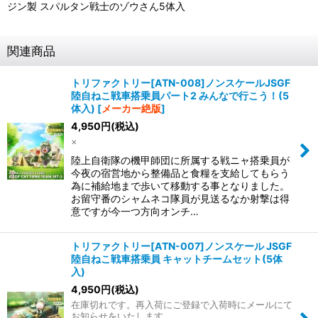
ジン製 スパルタン戦士のゾウさん5体入
関連商品
トリファクトリー[ATN-008]ノンスケールJSGF
陸自ねこ戦車搭乗員パート2 みんなで行こう！(5
体入)
[
メーカー絶版
]
4,950
円
(税込)
×
陸上自衛隊の機甲師団に所属する戦ニャ搭乗員が
今夜の宿営地から整備品と食糧を支給してもらう
為に補給地まで歩いて移動する事となりました。
お留守番のシャムネコ隊員が見送るなか射撃は得
意ですが今一つ方向オンチ…
トリファクトリー[ATN-007]ノンスケール JSGF
陸自ねこ戦車搭乗員 キャットチームセット(5体
入)
4,950
円
(税込)
在庫切れです。再入荷にご登録で入荷時にメールにて
お知らせをいたします。