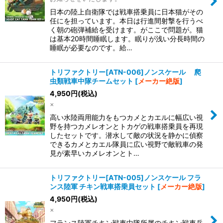
日本の陸上自衛隊では戦車搭乗員に日本猫がその
任にを担っています。本日は行進間射撃を行うべ
く朝の砲弾補給を受けます。がここで問題が。猫
は基本20時間睡眠します。眠りが浅い分長時間の
睡眠が必要なのです。給…
トリファクトリー[ATN-006]ノンスケール 爬
虫類戦車中隊チームセット
[
メーカー絶版
]
4,950
円
(税込)
×
高い水陸両用能力をもつカメとカエルに幅広い視
野を持つカメレオンとトカゲの戦車搭乗員を再現
したセットです。潜水して敵の状況を静かに偵察
できるカメとカエル隊員に広い視野で敵戦車の発
見が素早いカメレオンとト…
トリファクトリー[ATN-005]ノンスケール フラ
ンス陸軍 チキン戦車搭乗員セット
[
メーカー絶版
]
4,950
円
(税込)
×
フランス陸軍チキン戦車中隊所属のチキン戦車兵