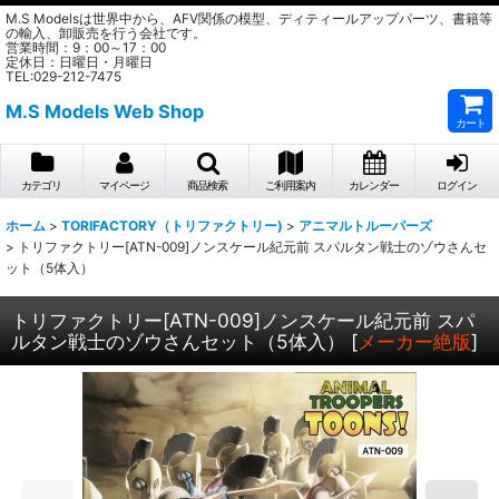
M.S Modelsは世界中から、AFV関係の模型、ディティールアップパーツ、書籍等
の輸入、卸販売を行う会社です。
営業時間：9：00～17：00
定休日：日曜日・月曜日
TEL:029-212-7475
M.S Models Web Shop
カート
カテゴリ
マイページ
商品検索
ご利用案内
カレンダー
ログイン
ホーム
>
TORIFACTORY（トリファクトリー)
>
アニマルトルーパーズ
>
トリファクトリー[ATN-009]ノンスケール紀元前 スパルタン戦士のゾウさんセ
ット（5体入）
トリファクトリー[ATN-009]ノンスケール紀元前 スパ
ルタン戦士のゾウさんセット（5体入）
[
メーカー絶版
]