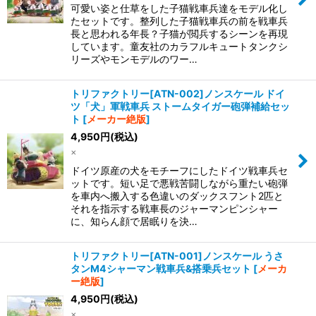
可愛い姿と仕草をした子猫戦車兵達をモデル化し
たセットです。整列した子猫戦車兵の前を戦車兵
長と思われる年長？子猫が閲兵するシーンを再現
しています。童友社のカラフルキュートタンクシ
リーズやモンモデルのワー…
トリファクトリー[ATN-002]ノンスケール ドイ
ツ「犬」軍戦車兵 ストームタイガー砲弾補給セッ
ト
[
メーカー絶版
]
4,950
円
(税込)
×
ドイツ原産の犬をモチーフにしたドイツ戦車兵セ
ットです。 短い足で悪戦苦闘しながら重たい砲弾
を車内へ搬入する色違いのダックスフント2匹と
それを指示する戦車長のジャーマンピンシャー
に、知らん顔で居眠りを決…
トリファクトリー[ATN-001]ノンスケール うさ
タンM4シャーマン戦車兵&搭乗兵セット
[
メーカ
ー絶版
]
4,950
円
(税込)
×