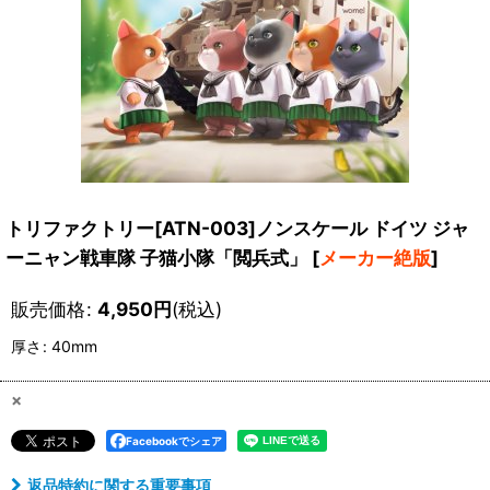
トリファクトリー[ATN-003]ノンスケール ドイツ ジャ
ーニャン戦車隊 子猫小隊「閲兵式」
[
メーカー絶版
]
販売価格
:
4,950
円
(税込)
厚さ
:
40mm
×
Facebookでシェア
返品特約に関する重要事項