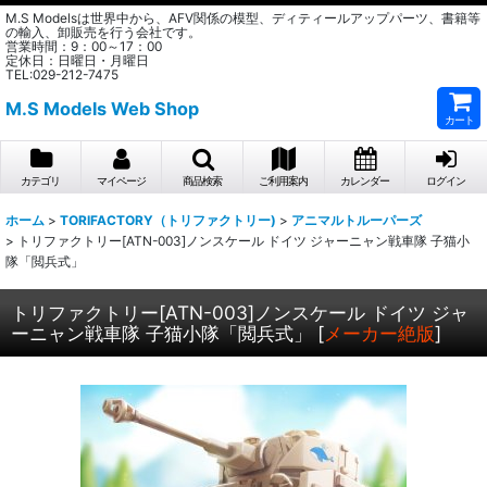
M.S Modelsは世界中から、AFV関係の模型、ディティールアップパーツ、書籍等
の輸入、卸販売を行う会社です。
営業時間：9：00～17：00
定休日：日曜日・月曜日
TEL:029-212-7475
M.S Models Web Shop
カート
カテゴリ
マイページ
商品検索
ご利用案内
カレンダー
ログイン
ホーム
>
TORIFACTORY（トリファクトリー)
>
アニマルトルーパーズ
>
トリファクトリー[ATN-003]ノンスケール ドイツ ジャーニャン戦車隊 子猫小
隊「閲兵式」
トリファクトリー[ATN-003]ノンスケール ドイツ ジャ
ーニャン戦車隊 子猫小隊「閲兵式」
[
メーカー絶版
]