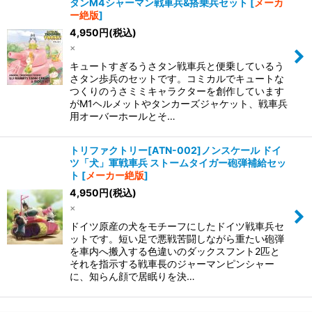
タンM4シャーマン戦車兵&搭乗兵セット
[
メーカ
ー絶版
]
4,950
円
(税込)
×
キュートすぎるうさタン戦車兵と便乗しているう
さタン歩兵のセットです。 コミカルでキュートな
つくりのうさミミキャラクターを創作しています
がM1ヘルメットやタンカーズジャケット、戦車兵
用オーバーホールとそ…
トリファクトリー[ATN-002]ノンスケール ドイ
ツ「犬」軍戦車兵 ストームタイガー砲弾補給セッ
ト
[
メーカー絶版
]
4,950
円
(税込)
×
ドイツ原産の犬をモチーフにしたドイツ戦車兵セ
ットです。 短い足で悪戦苦闘しながら重たい砲弾
を車内へ搬入する色違いのダックスフント2匹と
それを指示する戦車長のジャーマンピンシャー
に、知らん顔で居眠りを決…