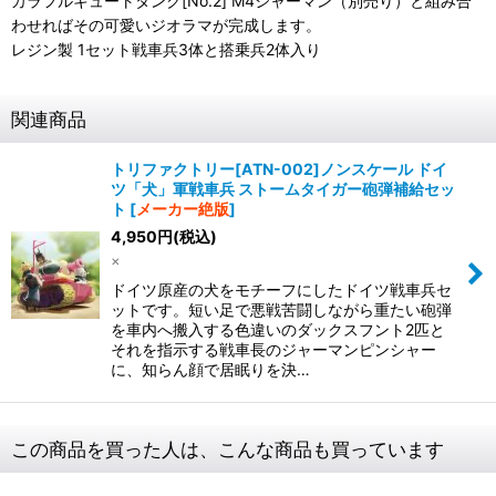
カラフルキュートタンク[No.2] M4シャーマン（別売り）と組み合
わせればその可愛いジオラマが完成します。
レジン製 1セット戦車兵3体と搭乗兵2体入り
関連商品
トリファクトリー[ATN-002]ノンスケール ドイ
ツ「犬」軍戦車兵 ストームタイガー砲弾補給セッ
ト
[
メーカー絶版
]
4,950
円
(税込)
×
ドイツ原産の犬をモチーフにしたドイツ戦車兵セ
ットです。 短い足で悪戦苦闘しながら重たい砲弾
を車内へ搬入する色違いのダックスフント2匹と
それを指示する戦車長のジャーマンピンシャー
に、知らん顔で居眠りを決…
この商品を買った人は、こんな商品も買っています