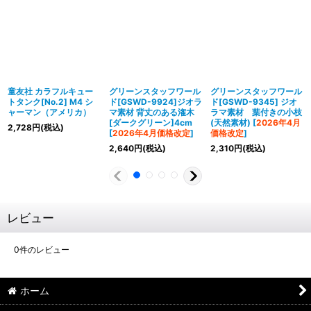
童友社 カラフルキュー
グリーンスタッフワール
グリーンスタッフワール
トタンク[No.2] M4 シ
ド[GSWD-9924]ジオラ
ド[GSWD-9345] ジオ
ャーマン（アメリカ）
マ素材 背丈のある潅木
ラマ素材 葉付きの小枝
[ダークグリーン]4cm
(天然素材)
[
2026年4月
2,728
円
(税込)
[
2026年4月価格改定
]
価格改定
]
2,640
円
(税込)
2,310
円
(税込)
レビュー
0
件のレビュー
ホーム