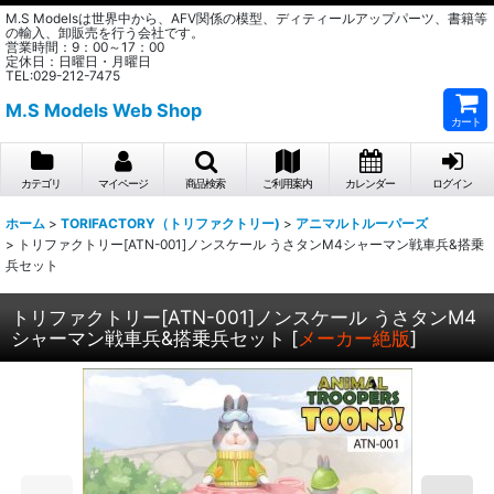
M.S Modelsは世界中から、AFV関係の模型、ディティールアップパーツ、書籍等
の輸入、卸販売を行う会社です。
営業時間：9：00～17：00
定休日：日曜日・月曜日
TEL:029-212-7475
M.S Models Web Shop
カート
カテゴリ
マイページ
商品検索
ご利用案内
カレンダー
ログイン
ホーム
>
TORIFACTORY（トリファクトリー)
>
アニマルトルーパーズ
>
トリファクトリー[ATN-001]ノンスケール うさタンM4シャーマン戦車兵&搭乗
兵セット
トリファクトリー[ATN-001]ノンスケール うさタンM4
シャーマン戦車兵&搭乗兵セット
[
メーカー絶版
]