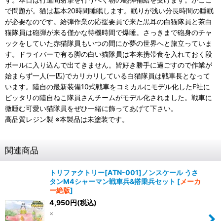
で問題が。猫は基本20時間睡眠します。眠りが浅い分長時間の睡眠
が必要なのです。給弾作業の応援要員で来た黒耳の白猫隊員と茶白
猫隊員は砲弾が来る僅かな待機時間で爆睡。さっきまで砲身のチャ
ックをしていた赤猫隊員もいつの間にか夢の世界へと旅立っていま
す。ドライバーで有る脚の白い猫隊員は本来携帯食を入れておく段
ボールに入り込んで出てきません。皆好き勝手に過ごすので作業が
始まらず一人(一匹)でカリカリしている白猫隊員は戦車長となって
います。陸自の最新装備10式戦車をコミカルにモデル化したF社に
ピッタリの陸自ねこ隊員さんチームがモデル化されました。戦車に
微睡む可愛い猫隊員をぜひ一緒に飾ってあげて下さい。
高品質レジン製 ※本製品は未塗装です。
関連商品
トリファクトリー[ATN-001]ノンスケール うさ
タンM4シャーマン戦車兵&搭乗兵セット
[
メーカ
ー絶版
]
4,950
円
(税込)
×