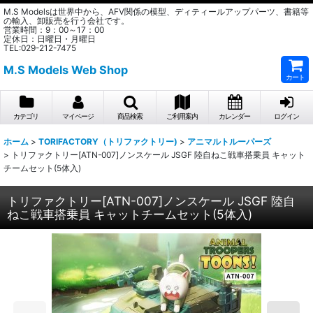
M.S Modelsは世界中から、AFV関係の模型、ディティールアップパーツ、書籍等
の輸入、卸販売を行う会社です。
営業時間：9：00～17：00
定休日：日曜日・月曜日
TEL:029-212-7475
M.S Models Web Shop
カート
カテゴリ
マイページ
商品検索
ご利用案内
カレンダー
ログイン
ホーム
>
TORIFACTORY（トリファクトリー)
>
アニマルトルーパーズ
>
トリファクトリー[ATN-007]ノンスケール JSGF 陸自ねこ戦車搭乗員 キャット
チームセット(5体入)
トリファクトリー[ATN-007]ノンスケール JSGF 陸自
ねこ戦車搭乗員 キャットチームセット(5体入)