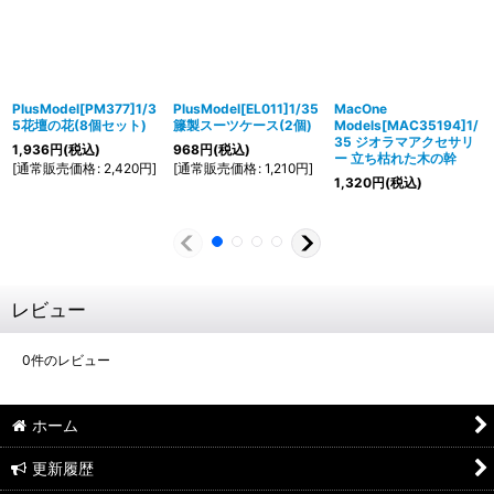
PlusModel[PM377]1/3
PlusModel[EL011]1/35
MacOne
5花壇の花(8個セット)
籐製スーツケース(2個)
Models[MAC35194]1/
35 ジオラマアクセサリ
1,936
円
(税込)
968
円
(税込)
ー 立ち枯れた木の幹
[
通常販売価格
:
2,420
円
]
[
通常販売価格
:
1,210
円
]
1,320
円
(税込)
レビュー
0
件のレビュー
ホーム
更新履歴