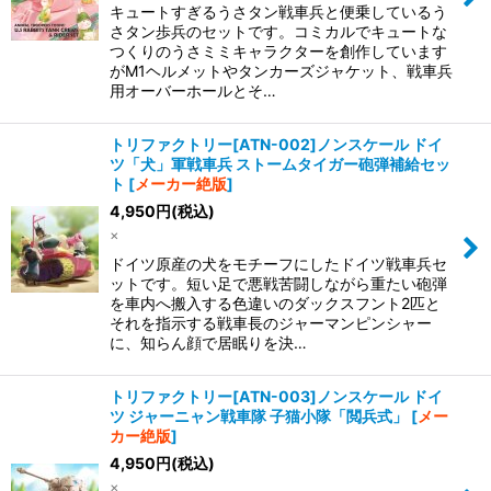
キュートすぎるうさタン戦車兵と便乗しているう
さタン歩兵のセットです。 コミカルでキュートな
つくりのうさミミキャラクターを創作しています
がM1ヘルメットやタンカーズジャケット、戦車兵
用オーバーホールとそ…
トリファクトリー[ATN-002]ノンスケール ドイ
ツ「犬」軍戦車兵 ストームタイガー砲弾補給セッ
ト
[
メーカー絶版
]
4,950
円
(税込)
×
ドイツ原産の犬をモチーフにしたドイツ戦車兵セ
ットです。 短い足で悪戦苦闘しながら重たい砲弾
を車内へ搬入する色違いのダックスフント2匹と
それを指示する戦車長のジャーマンピンシャー
に、知らん顔で居眠りを決…
トリファクトリー[ATN-003]ノンスケール ドイ
ツ ジャーニャン戦車隊 子猫小隊「閲兵式」
[
メー
カー絶版
]
4,950
円
(税込)
×