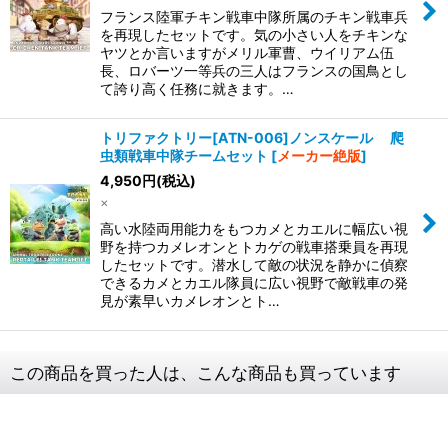
フランス陸軍チキン戦車中隊所属のチキン戦車兵
を再現したセットです。気の小さい人をチキンな
ヤツとか言いますがメリル軍曹、ウイリアム伍
長、ロバーツ一等兵の三人はフランスの国鳥とし
て誇り高く任務に就きます。…
トリファクトリー[ATN-006]ノンスケール 爬
虫類戦車中隊チームセット
[
メーカー絶版
]
4,950
円
(税込)
×
高い水陸両用能力をもつカメとカエルに幅広い視
野を持つカメレオンとトカゲの戦車搭乗員を再現
したセットです。潜水して敵の状況を静かに偵察
できるカメとカエル隊員に広い視野で敵戦車の発
見が素早いカメレオンとト…
この商品を買った人は、こんな商品も買っています