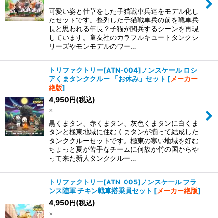
可愛い姿と仕草をした子猫戦車兵達をモデル化し
たセットです。整列した子猫戦車兵の前を戦車兵
長と思われる年長？子猫が閲兵するシーンを再現
しています。童友社のカラフルキュートタンクシ
リーズやモンモデルのワー…
トリファクトリー[ATN-004]ノンスケール ロシ
アくまタンククルー 「お休み」セット
[
メーカー
絶版
]
4,950
円
(税込)
×
黒くまタン、赤くまタン、灰色くまタンに白くま
タンと極東地域に住むくまタンが揃って結成した
タンククルーセットです。極東の寒い地域を好む
ちょっと夏が苦手なチームに何故か竹の国からや
って来た新人タンククルー…
トリファクトリー[ATN-005]ノンスケール フラ
ンス陸軍 チキン戦車搭乗員セット
[
メーカー絶版
]
4,950
円
(税込)
×