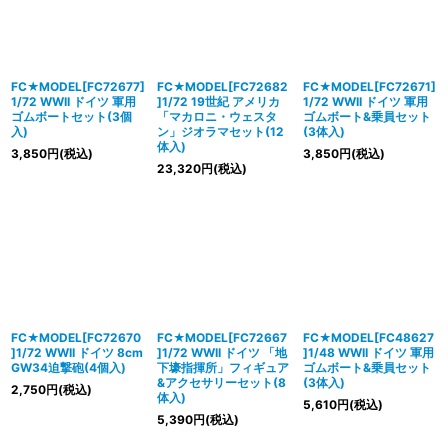
FC★MODEL[FC72677]
FC★MODEL[FC72682
FC★MODEL[FC72671]
1/72 WWII ドイツ 軍用
]1/72 19世紀 アメリカ
1/72 WWII ドイツ 軍用
ゴムボートセット(3個
「マカロニ・ウェスタ
ゴムボート&乗員セット
入)
ン」ジオラマセット(12
(3体入)
体入)
3,850
円
(税込)
3,850
円
(税込)
23,320
円
(税込)
FC★MODEL[FC72670
FC★MODEL[FC72667
FC★MODEL[FC48627
]1/72 WWII ドイツ 8cm
]1/72 WWII ドイツ 「地
]1/48 WWII ドイツ 軍用
GW34迫撃砲(4個入)
下壕指揮所」フィギュア
ゴムボート&乗員セット
&アクセサリーセット(8
(3体入)
2,750
円
(税込)
体入)
5,610
円
(税込)
5,390
円
(税込)