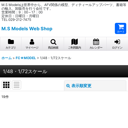
M.S Modelsは世界中から、AFV関係の模型、ディティールアップパーツ、書籍等
の輸入、卸販売を行う会社です。
営業時間：9：00～17：00
定休日：日曜日・月曜日
TEL:029-212-7475
M.S Models Web Shop
カート
カテゴリ
マイページ
商品検索
ご利用案内
カレンダー
ログイン
ホーム
>
FC★MODEL
>
1/48・1/72スケール
1/48・1/72スケール
表示順変更
閉じる
19
件
表示数
:
在庫あり