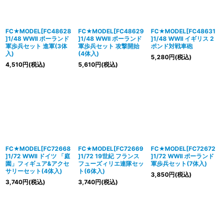
並び順
:
絞り込む
FC★MODEL[FC48628
FC★MODEL[FC48629
FC★MODEL[FC48631
]1/48 WWII ポーランド
]1/48 WWII ポーランド
]1/48 WWII イギリス 2
軍歩兵セット 進軍(3体
軍歩兵セット 攻撃開始
ポンド対戦車砲
入)
(4体入)
5,280
円
(税込)
4,510
円
(税込)
5,610
円
(税込)
FC★MODEL[FC72668
FC★MODEL[FC72669
FC★MODEL[FC72672
]1/72 WWII ドイツ 「庭
]1/72 19世紀 フランス
]1/72 WWII ポーランド
園」フィギュア&アクセ
フューズィリエ連隊セッ
軍歩兵セット(7体入)
サリーセット(4体入)
ト(6体入)
3,850
円
(税込)
3,740
円
(税込)
3,740
円
(税込)