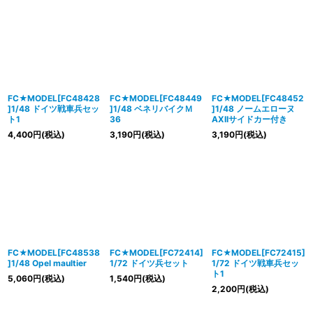
FC★MODEL[FC48428
FC★MODEL[FC48449
FC★MODEL[FC48452
]1/48 ドイツ戦車兵セッ
]1/48 ベネリバイクＭ
]1/48 ノームエローヌ
ト1
36
AXIIサイドカー付き
4,400
円
(税込)
3,190
円
(税込)
3,190
円
(税込)
FC★MODEL[FC48538
FC★MODEL[FC72414]
FC★MODEL[FC72415]
]1/48 Opel maultier
1/72 ドイツ兵セット
1/72 ドイツ戦車兵セッ
ト1
5,060
円
(税込)
1,540
円
(税込)
2,200
円
(税込)