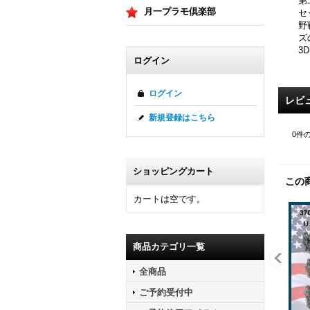
第
月一プラモ倶楽部
セ
野
ズ
3
ログイン
ログイン
レビ
新規登録はこちら
0
件
ショッピングカート
この
カートは空です。
商品カテゴリ一覧
全商品
ご予約受付中