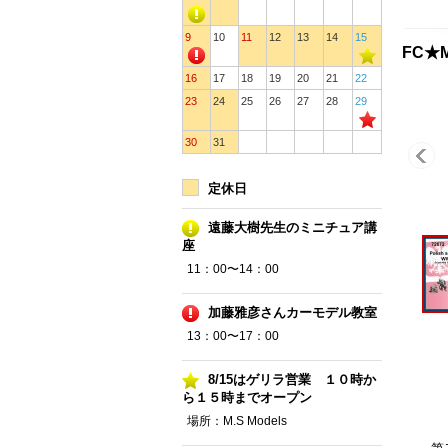
9
10
11
12
13
14
15
FC★M
16
17
18
19
20
21
22
23
24
25
26
27
28
29
30
31
定休日
遠藤大樹先生のミニチュア講
座
11：00〜14：00
加藤雅彦さんカーモデル教室
13：00〜17：00
8/15はゲリラ営業 １０時か
ら１５時までオープン
場所：M.S Models