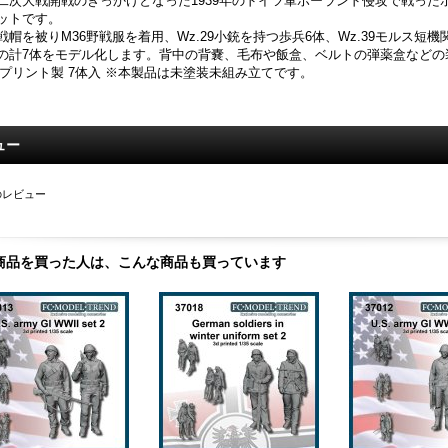
二次大戦開戦のきっかけとなった1939年のドイツ軍ポーランド侵攻で戦った
ットです。
戦帽を被りM36野戦服を着用、Wz.29小銃を持つ歩兵6体、Wz.39モルス
の計7体をモデル化します。背中の背嚢、毛布や飯盒、ベルトの弾薬盒などの
Dプリント製 7体入 ※本製品は未塗装未組み立てです。
ュー
のレビュー
商品を買った人は、こんな商品も買っています