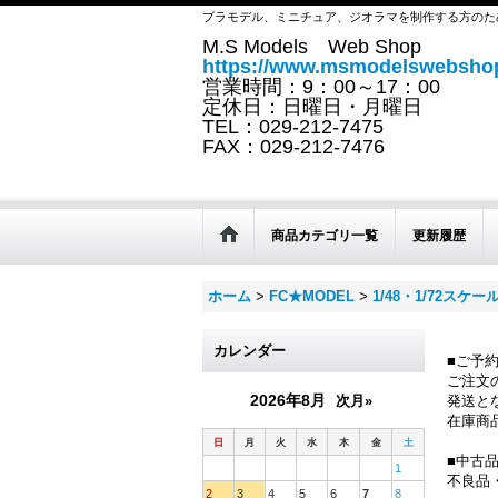
プラモデル、ミニチュア、ジオラマを制作する方のた
M.S Models Web Shop
https://www.msmodelswebshop
営業時間：9：00～17：00
定休日：日曜日・月曜日
TEL：029-212-7475
FAX：029-212-7476
商品カテゴリ一覧
更新履歴
ホーム
>
FC★MODEL
>
1/48・1/72スケー
カレンダー
■ご予
ご注文
2026年8月
次月»
発送と
在庫商
日
月
火
水
木
金
土
■中古
1
不良品
2
3
4
5
6
7
8