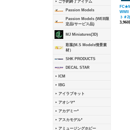
ご予約終了アイテム
FC★M
Passion Models
WWI
ト＃2
Passion Models (WEB限
3,96
定品/サービス品)
MJ Miniatures(3D)
彩葉(M.S Models情景素
材）
SHK PRODUCTS
DECAL STAR
ICM
IBG
アイラブキット
アオシマ*
アカデミー*
アスカモデル*
アミュージングホビー