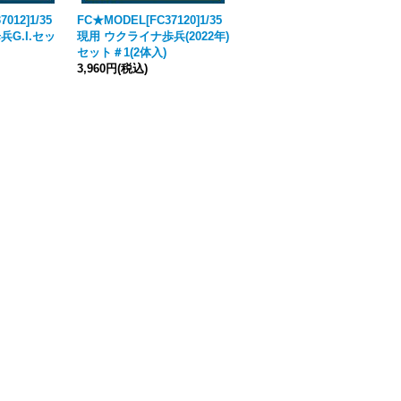
012]1/35
FC★MODEL[FC37120]1/35
FC★MODEL[FC37355]1/35
兵G.I.セッ
現用 ウクライナ歩兵(2022年)
WWII ポーランド軍歩兵セッ
セット＃1(2体入)
ト 進軍(3体入)
3,960円
(税込)
6,050円
(税込)
在庫切れです。再入荷にご登録で
入荷時にメールにてお知らせをい
たします。