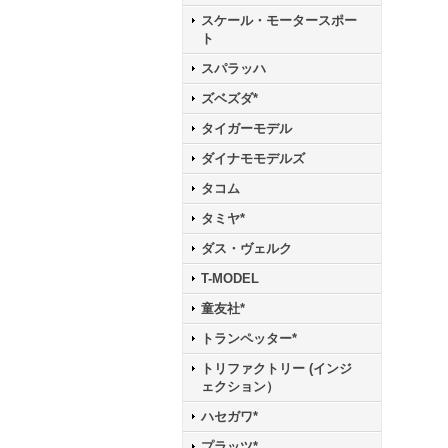
スケール・モータースポー
ト
スパラッハ
ズベズダ*
タイガーモデル
ダイナモモデルズ
タコム
タミヤ*
ダス・ヴェルク
T-MODEL
童友社*
トランペッター*
トリファクトリー (インジ
ェクション）
ハセガワ*
プラッツ*