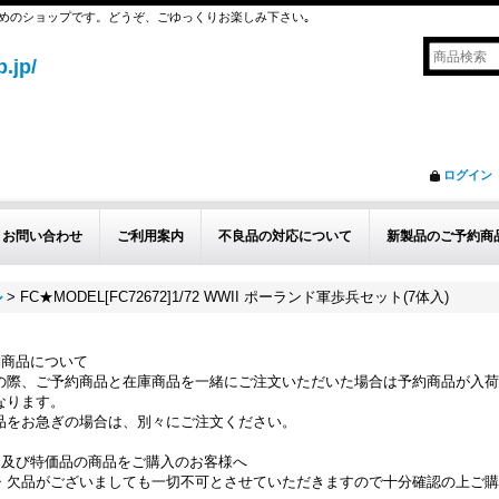
めのショップです。どうぞ、ごゆっくりお楽しみ下さい｡
.jp/
ログイン
お問い合わせ
ご利用案内
不良品の対応について
新製品のご予約商
ル
>
FC★MODEL[FC72672]1/72 WWII ポーランド軍歩兵セット(7体入)
約商品について
の際、ご予約商品と在庫商品を一緒にご注文いただいた場合は予約商品が入荷
なります。
品をお急ぎの場合は、別々にご注文ください。
品及び特価品の商品をご購入のお客様へ
・欠品がございましても一切不可とさせていただきますので十分確認の上ご購