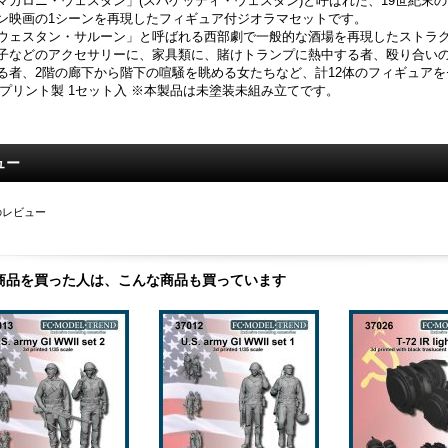
マカロニ・ウェスタン」(スパゲッティ・ウェスタン)と呼ばれた、19世紀末
ン映画の1シーンを再現したフィギュア付ジオラマセットです。
ウェスタン・サルーン」と呼ばれる西部劇で一般的な酒場を再現したストラ
子などのアクセサリーに、家具類に、賭けトランプに熱中する者、殴り合い
る者、2階の廊下から階下の喧騒を眺める女たちなど、計12体のフィギュア
Dプリント製 1セット入 ※本製品は未塗装未組み立てです。
ュー
のレビュー
商品を買った人は、こんな商品も買っています