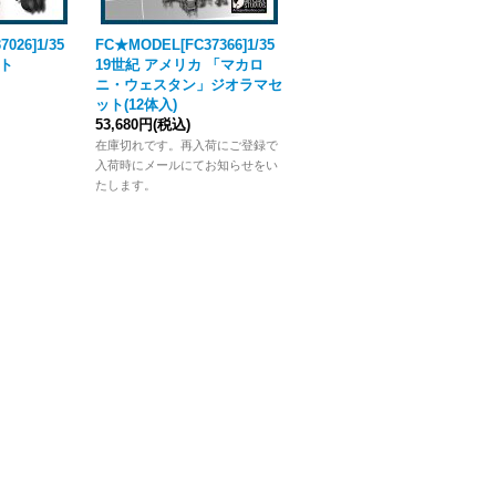
026]1/35
FC★MODEL[FC37366]1/35
FC★MODEL[FC72669]1/72
イト
19世紀 アメリカ 「マカロ
19世紀 フランス フューズィ
ニ・ウェスタン」ジオラマセ
リエ連隊セット(6体入)
ット(12体入)
3,740円
(税込)
53,680円
(税込)
在庫切れです。再入荷にご登録で
在庫切れです。再入荷にご登録で
入荷時にメールにてお知らせをい
入荷時にメールにてお知らせをい
たします。
たします。