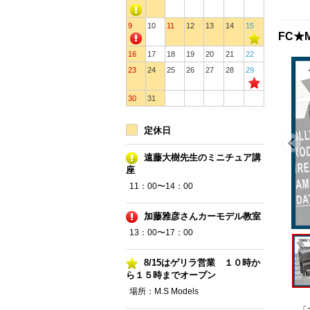
9
10
11
12
13
14
15
FC★
16
17
18
19
20
21
22
23
24
25
26
27
28
29
30
31
定休日
遠藤大樹先生のミニチュア講
座
11：00〜14：00
加藤雅彦さんカーモデル教室
13：00〜17：00
8/15はゲリラ営業 １０時か
ら１５時までオープン
場所：M.S Models