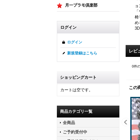
「
月一プラモ倶楽部
ョ
「
椅
め
ログイン
3
ログイン
レビ
新規登録はこちら
0
件
ショッピングカート
この
カートは空です。
商品カテゴリ一覧
全商品
ご予約受付中