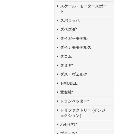
スケール・モータースポー
ト
スパラッハ
ズベズダ*
タイガーモデル
ダイナモモデルズ
タコム
タミヤ*
ダス・ヴェルク
T-MODEL
童友社*
トランペッター*
トリファクトリー (インジ
ェクション）
ハセガワ*
プラッツ*