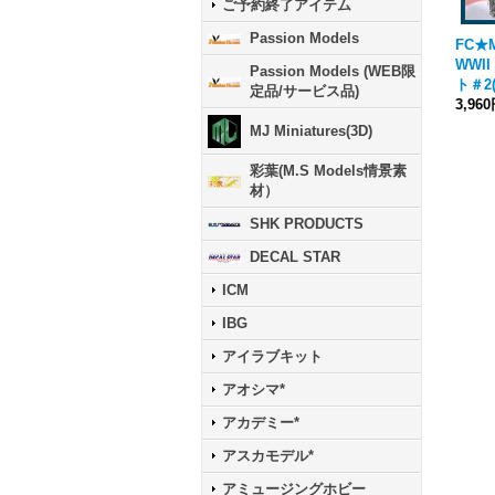
ご予約終了アイテム
Passion Models
FC★M
WWI
Passion Models (WEB限
ト＃2
定品/サービス品)
3,96
MJ Miniatures(3D)
彩葉(M.S Models情景素
材）
SHK PRODUCTS
DECAL STAR
ICM
IBG
アイラブキット
アオシマ*
アカデミー*
アスカモデル*
アミュージングホビー