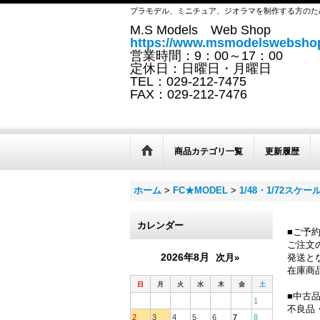
プラモデル、ミニチュア、ジオラマを制作する方のた
M.S Models Web Shop
https://www.msmodelswebshop
営業時間：9：00～17：00
定休日：日曜日・月曜日
TEL：029-212-7475
FAX：029-212-7476
商品カテゴリ一覧
更新履歴
ホーム
>
FC★MODEL
>
1/48・1/72スケー
カレンダー
■ご予
ご注文
2026年8月
次月»
発送と
在庫商
日
月
火
水
木
金
土
■中古
1
不良品
2
3
4
5
6
7
8