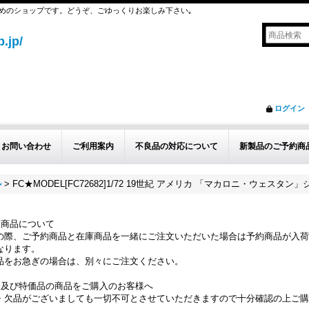
めのショップです。どうぞ、ごゆっくりお楽しみ下さい｡
.jp/
ログイン
お問い合わせ
ご利用案内
不良品の対応について
新製品のご予約商
ル
>
FC★MODEL[FC72682]1/72 19世紀 アメリカ 「マカロニ・ウェスタン
約商品について
の際、ご予約商品と在庫商品を一緒にご注文いただいた場合は予約商品が入荷
なります。
品をお急ぎの場合は、別々にご注文ください。
品及び特価品の商品をご購入のお客様へ
・欠品がございましても一切不可とさせていただきますので十分確認の上ご購