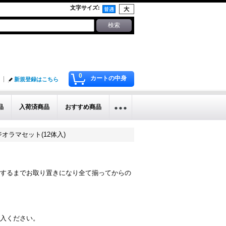
文字サイズ
:
0
カートの中身
新規登録はこちら
品
入荷済商品
おすすめ商品
」ジオラマセット(12体入)
するまでお取り置きになり全て揃ってからの
入ください。