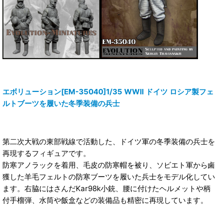
エボリューション[EM-35040]1/35 WWII ドイツ ロシア製フェ
ルトブーツを履いた冬季装備の兵士
第二次大戦の東部戦線で活動した、ドイツ軍の冬季装備の兵士を
再現するフィギュアです。
防寒アノラックを着用、毛皮の防寒帽を被り、ソビエト軍から鹵
獲した羊毛フェルトの防寒ブーツを履いた兵士をモデル化してい
ます。右脇にはさんだKar98k小銃、腰に付けたヘルメットや柄
付手榴弾、水筒や飯盒などの装備品も精密に再現しています。