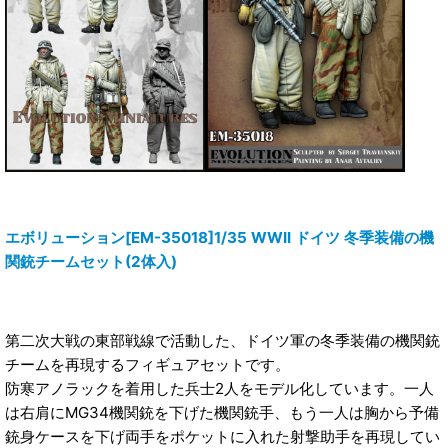
エボリューション[EM-35018]1/35 WWII ドイツ 冬季装備の機
関銃チームセット(2体入)
第二次大戦の東部戦線で活動した、ドイツ軍の冬季装備の機関銃
チームを再現するフィギュアセットです。
防寒アノラックを着用した兵士2人をモデル化しています。一人
は右肩にMG34機関銃を下げた機関銃手、もう一人は胸から予備
銃身ケースを下げ両手をポケットに入れた射撃助手を再現してい