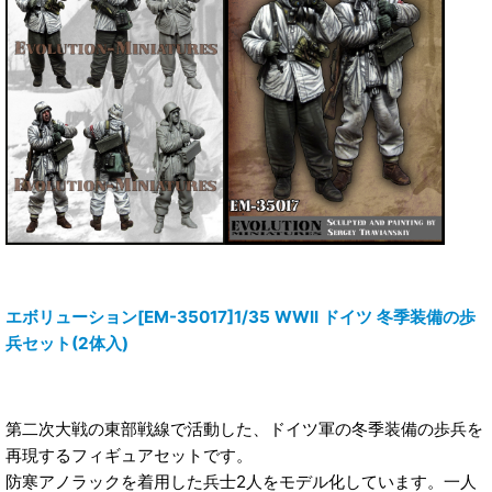
エボリューション[EM-35017]1/35 WWII ドイツ 冬季装備の歩
兵セット(2体入)
第二次大戦の東部戦線で活動した、ドイツ軍の冬季装備の歩兵を
再現するフィギュアセットです。
防寒アノラックを着用した兵士2人をモデル化しています。一人