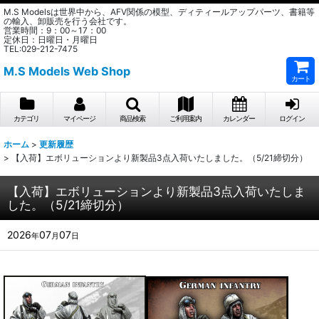
M.S Modelsは世界中から、AFV関係の模型、ディティールアップパーツ、書籍等
の輸入、卸販売を行う会社です。
営業時間：9：00～17：00
定休日：日曜日・月曜日
TEL:029-212-7475
M.S Models Web Shop
カート
カテゴリ
マイページ
商品検索
ご利用案内
カレンダー
ログイン
ホーム
>
更新履歴
>
【入荷】エボリューションより新製品3点入荷いたしました。（5/21締切分）
【入荷】エボリューションより新製品3点入荷いたしま
した。（5/21締切分）
2026
07
07
年
月
日