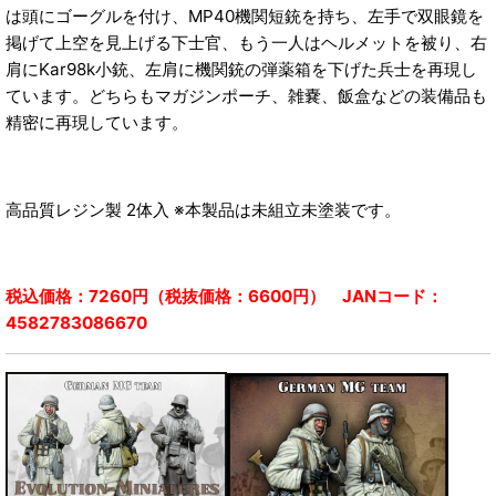
は頭にゴーグルを付け、MP40機関短銃を持ち、左手で双眼鏡を
掲げて上空を見上げる下士官、もう一人はヘルメットを被り、右
肩にKar98k小銃、左肩に機関銃の弾薬箱を下げた兵士を再現し
ています。どちらもマガジンポーチ、雑嚢、飯盒などの装備品も
精密に再現しています。
高品質レジン製 2体入 ※本製品は未組立未塗装です。
税込価格：7260円（税抜価格：6600円） JANコード：
4582783086670