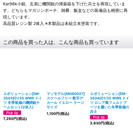
Kar98k小銃、左肩に機関銃の弾薬箱を下げた兵士を再現していま
す。どちらもマガジンポーチ、雑嚢、飯盒などの装備品も精密に再
現しています。
高品質レジン製 2体入 ※本製品は未組立未塗装です。
この商品を買った人は、こんな商品も買っています
エボリューション[EM-
マソモデル[MH80027]
エボリューション[EM-
35018]1/35 WWII ドイ
スケールフリー 数字デ
35040]1/35 WWII ドイ
ツ 冬季装備の機関銃チ
カール イエロー ラージ
ツ ロシア製フェルトブ
ームセット(2体入)
サイズ
ーツを履いた冬季装備の
兵士
1,100
円
(税込)
7,260
円
(税込)
3,630
円
(税込)