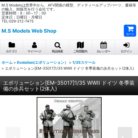
M.S Modelsは世界中から、AFV関係の模型、ディティールアップパーツ、書籍等
の輸入、卸販売を行う会社です。
営業時間：9：00～17：00
定休日：日曜日・月曜日
TEL:029-212-7475
M.S Models Web Shop
カート
カテゴリ
マイページ
商品検索
ご利用案内
カレンダー
ログイン
ホーム
>
Evolution(エボリューション）
>
1/35スケール
>
エボリューション[EM-35017]1/35 WWII ドイツ 冬季装備の歩兵セット(2体入)
エボリューション[EM-35017]1/35 WWII ドイツ 冬季装
備の歩兵セット(2体入)