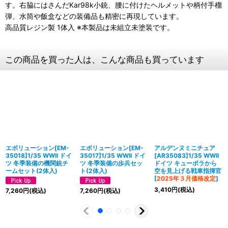
す。右脇にはさんだKar98k小銃、腰に付けたヘルメットや柄付手榴
弾、水筒や飯盒などの装備品も精密に再現しています。
高品質レジン製 1体入 ※本製品は未組立未塗装です。
この商品を買った人は、こんな商品も買っています
エボリューション[EM-
エボリューション[EM-
アルデンヌミニチュア
35018]1/35 WWII ドイ
35017]1/35 WWII ドイ
[AR35083]1/35 WWII
ツ 冬季装備の機関銃チ
ツ 冬季装備の歩兵セッ
ドイツ キューポラから
ームセット(2体入)
ト(2体入)
空を見上げる戦車指揮官
[
2025年３月価格改定
]
3,410
円
(税込)
7,260
円
(税込)
7,260
円
(税込)