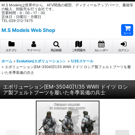
M.S Modelsは世界中から、AFV関係の模型、ディティールアップパーツ、書籍等
の輸入、卸販売を行う会社です。
営業時間：9：00～17：00
定休日：日曜日・月曜日
TEL:029-212-7475
M.S Models Web Shop
カート
カテゴリ
マイページ
商品検索
ご利用案内
カレンダー
ログイン
ホーム
>
Evolution(エボリューション）
>
1/35スケール
>
エボリューション[EM-35040]1/35 WWII ドイツ ロシア製フェルトブーツを履
いた冬季装備の兵士
エボリューション[EM-35040]1/35 WWII ドイツ ロシ
ア製フェルトブーツを履いた冬季装備の兵士