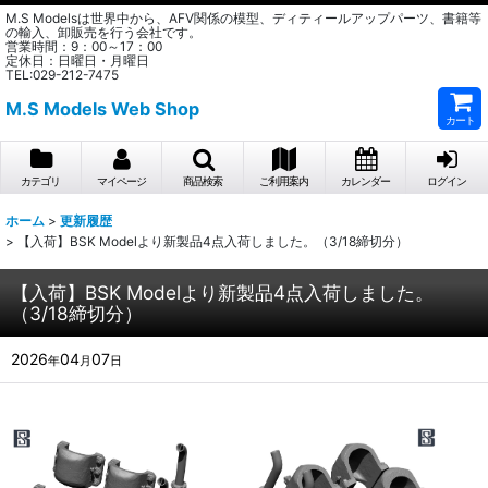
M.S Modelsは世界中から、AFV関係の模型、ディティールアップパーツ、書籍等
の輸入、卸販売を行う会社です。
営業時間：9：00～17：00
定休日：日曜日・月曜日
TEL:029-212-7475
M.S Models Web Shop
カート
カテゴリ
マイページ
商品検索
ご利用案内
カレンダー
ログイン
ホーム
>
更新履歴
>
【入荷】BSK Modelより新製品4点入荷しました。（3/18締切分）
【入荷】BSK Modelより新製品4点入荷しました。
（3/18締切分）
2026
04
07
年
月
日