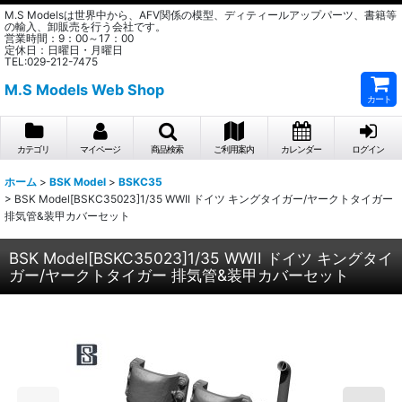
M.S Modelsは世界中から、AFV関係の模型、ディティールアップパーツ、書籍等
の輸入、卸販売を行う会社です。
営業時間：9：00～17：00
定休日：日曜日・月曜日
TEL:029-212-7475
M.S Models Web Shop
カート
カテゴリ
マイページ
商品検索
ご利用案内
カレンダー
ログイン
ホーム
>
BSK Model
>
BSKC35
>
BSK Model[BSKC35023]1/35 WWII ドイツ キングタイガー/ヤークトタイガー
排気管&装甲カバーセット
BSK Model[BSKC35023]1/35 WWII ドイツ キングタイ
ガー/ヤークトタイガー 排気管&装甲カバーセット