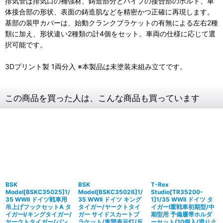
排気管は排気口の補強材、鋳造部分とパイプの接合部のボルト、車
体接合部の形状、表面の鋳造肌などを精密かつ正確に再現します。
基部の装甲カバーは、始動クランクブラケットの有無による左右2種
類に加え、形状違い2種類の計4個をセット。車両の仕様に応じて選
択可能です。
3Dプリント製 1両分入 ※本製品は未塗装未組み立てです。
この商品を買った人は、こんな商品も買っています
BSK
BSK
T-Rex
Model[BSKC35025]1/
Model[BSKC35026]1/
Studio[TR35200-
35 WWII ドイツ戦車用
35 WWII ドイツ キング
1]1/35 WWII ドイツ タ
吊上げフックセットA タ
タイガー/ヤークトタイ
イガーI重戦車初期型/中
イガーI/キングタイガー/
ガー サイドスカートブ
期型用 予備履帯ホルダ
ヤークトタイガー/パン
ラケット/車間表示灯/反
ーセット(10個入/滑り止