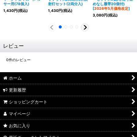
サー用(78個入)
射灯セット(2両分入)
めなし履帯20個付)
[
2026年5月価格改定
]
1,430
円
(税込)
1,430
円
(税込)
3,080
円
(税込)
レビュー
0
件のレビュー
ホーム
更新履歴
ショッピングカート
マイページ
お気に入り