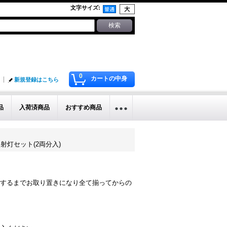
文字サイズ
:
0
カートの中身
新規登録はこちら
品
入荷済商品
おすすめ商品
/反射灯セット(2両分入)
するまでお取り置きになり全て揃ってからの