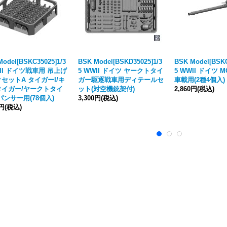
Model[BSKC35025]1/3
BSK Model[BSKD35025]1/3
BSK Model[BSKC
WII ドイツ戦車用 吊上げ
5 WWII ドイツ ヤークトタイ
5 WWII ドイツ 
セットA タイガーI/キ
ガー駆逐戦車用ディテールセ
車載用(2種4個入)
タイガー/ヤークトタイ
ット(対空機銃架付)
2,860円
(税込)
パンサー用(78個入)
3,300円
(税込)
0円
(税込)