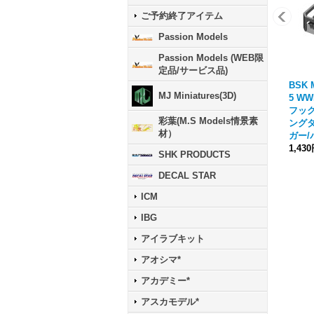
ご予約終了アイテム
Passion Models
Passion Models (WEB限
定品/サービス品)
BSK 
MJ Miniatures(3D)
5 W
フック
彩葉(M.S Models情景素
ング
材）
ガー/
1,43
SHK PRODUCTS
DECAL STAR
ICM
IBG
アイラブキット
アオシマ*
アカデミー*
アスカモデル*