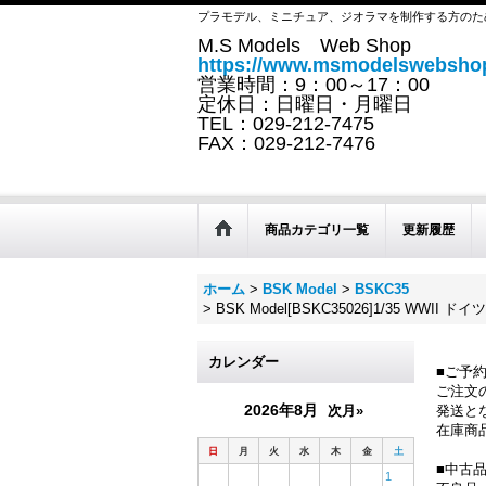
プラモデル、ミニチュア、ジオラマを制作する方のた
M.S Models Web Shop
https://www.msmodelswebshop
営業時間：9：00～17：00
定休日：日曜日・月曜日
TEL：029-212-7475
FAX：029-212-7476
商品カテゴリ一覧
更新履歴
ホーム
>
BSK Model
>
BSKC35
>
BSK Model[BSKC35026]1/35
カレンダー
■ご予
ご注文
2026年8月
次月»
発送と
在庫商
日
月
火
水
木
金
土
■中古
1