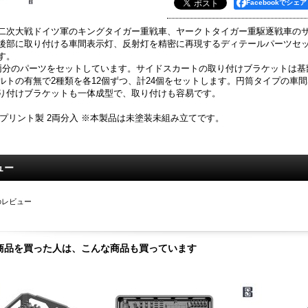
Facebookでシェア
二次大戦ドイツ軍のキングタイガー重戦車、ヤークトタイガー重駆逐戦車の
後部に取り付ける車間表示灯、反射灯を精密に再現するディテールパーツセ
す。
両分のパーツをセットしています。サイドスカートの取り付けブラケットは基
ルトの有無で2種類を各12個ずつ、計24個をセットします。円筒タイプの車
り付けブラケットも一体成型で、取り付けも容易です。
Dプリント製 2両分入 ※本製品は未塗装未組み立てです。
ュー
のレビュー
商品を買った人は、こんな商品も買っています