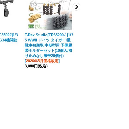
35022]1/3
T-Rex Studio[TR35200-1]1/3
BSK Model[BSKC35020]1/3
MG34機関銃
5 WWII ドイツ タイガーI重
5 WWII アメリカ M4A3シャ
戦車初期型/中期型用 予備履
ーマン中戦車 荷物ラック/予
帯ホルダーセット(10個入/滑
備履帯ホルダーセット(2両分
り止めなし履帯20個付)
入)
[
2026年5月価格改定
]
3,080円
(税込)
3,080円
(税込)