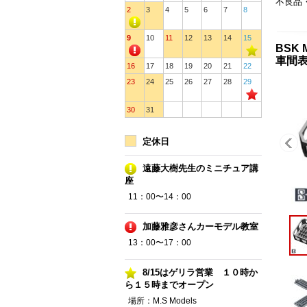
不良品
2
3
4
5
6
7
8
9
10
11
12
13
14
15
BSK
車間表
16
17
18
19
20
21
22
23
24
25
26
27
28
29
30
31
定休日
遠藤大樹先生のミニチュア講
座
11：00〜14：00
加藤雅彦さんカーモデル教室
13：00〜17：00
8/15はゲリラ営業 １０時か
ら１５時までオープン
場所：M.S Models