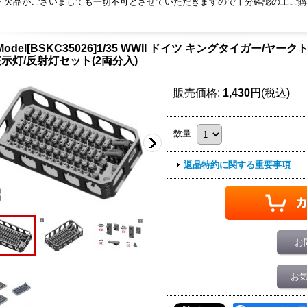
・欠品がございましても一切不可とさせていただきますので十分確認の上ご購
 Model[BSKC35026]1/35 WWII ドイツ キングタイガー
示灯/反射灯セット(2両分入)
販売価格
:
1,430円
(税込)
数量
:
返品特約に関する重要事項
お
お