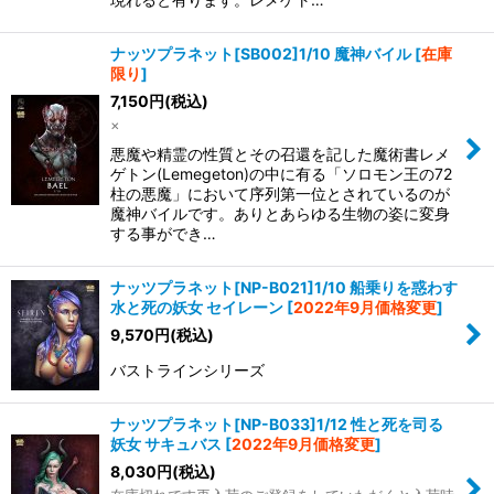
ナッツプラネット[SB002]1/10 魔神バイル
[
在庫
限り
]
7,150
円
(税込)
×
悪魔や精霊の性質とその召還を記した魔術書レメ
ゲトン(Lemegeton)の中に有る「ソロモン王の72
柱の悪魔」において序列第一位とされているのが
魔神バイルです。ありとあらゆる生物の姿に変身
する事ができ…
ナッツプラネット[NP-B021]1/10 船乗りを惑わす
水と死の妖女 セイレーン
[
2022年9月価格変更
]
9,570
円
(税込)
バストラインシリーズ
ナッツプラネット[NP-B033]1/12 性と死を司る
妖女 サキュバス
[
2022年9月価格変更
]
8,030
円
(税込)