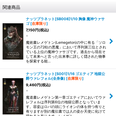
関連商品
ナッツプラネット[SB008]1/10 胸像 魔神ウァサ
ゴ
[
在庫限り
]
7,150
円
(税込)
×
魔術書レメゲトン(Lemegeton)の中に有る「ソロ
モン王の72柱の悪魔」において序列第三位とされ
ている上位の魔神ウァサゴです。過去から現在そ
して未来へと言った出来事に詳しく隠された物事
を探索する能…
ナッツプラネット[S001]1/16 ゴエティア 地獄公
爵ウァレフォル(全身像)
[
在庫限り
]
9,460
円
(税込)
×
魔道書レメゲトン第一章ゴエティアにおいてウァ
レフォルは序列第6位の地獄公爵となっていま
す。容姿はロバの頭にライオンの体を持つ有りと
有りますが別の魔伝書では人の姿か天使に化けて
現れると有ります。レメゲト…