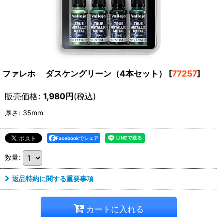
ファレホ ダスケングリーン（4本セット）
[
77257
]
販売価格
:
1,980
円
(税込)
厚さ
:
35mm
Facebookでシェア
数量
:
返品特約に関する重要事項
カートに入れる