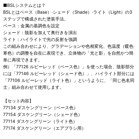
■BSLシステムとは？
BSLとはベース（Base）·シェード（Shade）·ライト（Light）の3
ステップで構成された塗装手法。
ベース：金属の基調色を設定
シェード：陰影を加えて奥行きを演出
ライト：ハイライトで光の反射を強調
この組み合わせにより、グラデーションや色相変化、色温度（暖色·
寒色）の調整を自在に表現でき、立体物の「光と影」を自然かつ簡
単に再現できます。
例）「77126 ルビーレッド（ベース色）」を使った場合、陰影部分
には「77146 ルビーレッド（シェード色）」、ハイライト部分には
「77106 ルビーレッド（ライト色）」というように、「同じ色名同
士」組み合わせて使用します。
【セット内容】
77134 ダスケングリーン（ベース色）
77154 ダスケングリーン（シェード色）
77114 ダスケングリーン（ライト色）
77174 ダスケングリーン（エアブラシ用）