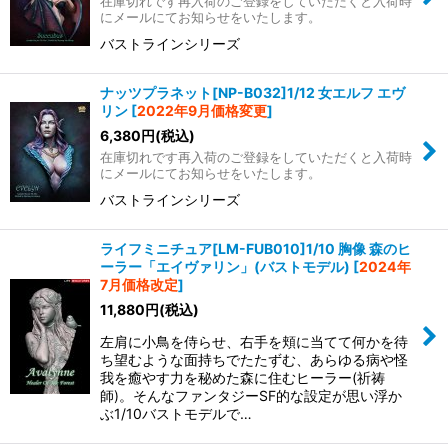
在庫切れです再入荷のご登録をしていただくと入荷時
にメールにてお知らせをいたします。
バストラインシリーズ
ナッツプラネット[NP-B032]1/12 女エルフ エヴ
リン
[
2022年9月価格変更
]
6,380
円
(税込)
在庫切れです再入荷のご登録をしていただくと入荷時
にメールにてお知らせをいたします。
バストラインシリーズ
ライフミニチュア[LM-FUB010]1/10 胸像 森のヒ
ーラー「エイヴァリン」(バストモデル)
[
2024年
7月価格改定
]
11,880
円
(税込)
左肩に小鳥を侍らせ、右手を頬に当てて何かを待
ち望むような面持ちでたたずむ、あらゆる病や怪
我を癒やす力を秘めた森に住むヒーラー(祈祷
師)。そんなファンタジーSF的な設定が思い浮か
ぶ1/10バストモデルで…