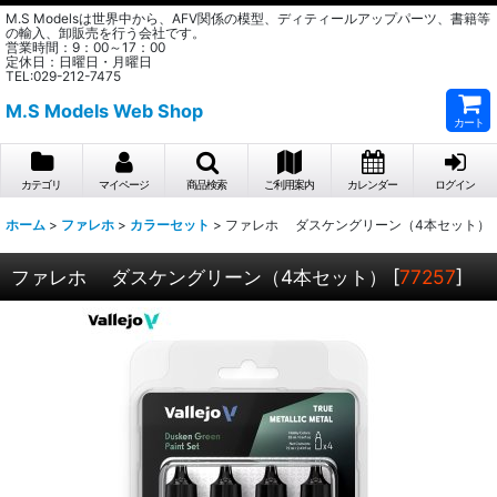
M.S Modelsは世界中から、AFV関係の模型、ディティールアップパーツ、書籍等
の輸入、卸販売を行う会社です。
営業時間：9：00～17：00
定休日：日曜日・月曜日
TEL:029-212-7475
M.S Models Web Shop
カート
カテゴリ
マイページ
商品検索
ご利用案内
カレンダー
ログイン
ホーム
>
ファレホ
>
カラーセット
>
ファレホ ダスケングリーン（4本セット）
ファレホ ダスケングリーン（4本セット）
[
77257
]