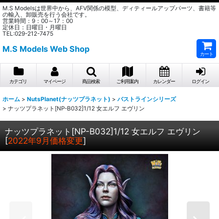
M.S Modelsは世界中から、AFV関係の模型、ディティールアップパーツ、書籍等
の輸入、卸販売を行う会社です。
営業時間：9：00～17：00
定休日：日曜日・月曜日
TEL:029-212-7475
M.S Models Web Shop
カート
カテゴリ
マイページ
商品検索
ご利用案内
カレンダー
ログイン
ホーム
>
NutsPlanet(ナッツプラネット)
>
バストラインシリーズ
>
ナッツプラネット[NP-B032]1/12 女エルフ エヴリン
ナッツプラネット[NP-B032]1/12 女エルフ エヴリン
[
2022年9月価格変更
]