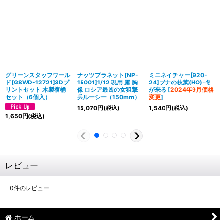
グリーンスタッフワール
ナッツプラネット[NP-
ミニネイチャー[920-
ド[GSWD-12721]3Dプ
15001]1/12 現用 露 胸
24]ブナの枝葉(HO)-冬
リントセット 木製棺桶
像 ロシア最凶の女狙撃
が来る
[
2024年9月価格
セット（6個入）
兵ルーシー（150mm）
変更
]
15,070
円
(税込)
1,540
円
(税込)
1,650
円
(税込)
レビュー
0
件のレビュー
ホーム