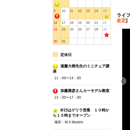
9
10
11
12
13
14
15
ライフ
改定
]
16
17
18
19
20
21
22
23
24
25
26
27
28
29
30
31
定休日
遠藤大樹先生のミニチュア講
座
11：00〜14：00
加藤雅彦さんカーモデル教室
13：00〜17：00
8/15はゲリラ営業 １０時か
ら１５時までオープン
場所：M.S Models