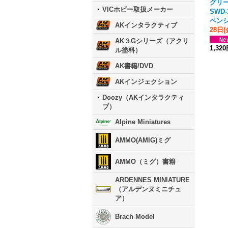
グリ
VICホビー取扱メーカー
SWD
ペン
AKインタラクティブ
28日
AK３Gシリーズ（アクリ
1,32
ル塗料）
AK書籍/DVD
AKインジェクション
Doozy（AKインタラクティ
ブ）
Alpine Miniatures
AMMO(AMIG)ミグ
AMMO（ミグ）書籍
ARDENNES MINIATURE
（アルデンヌミニチュ
ア）
Brach Model