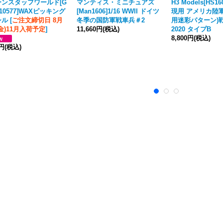
ーンスタッフワールド[G
マンティス・ミニチュアズ
H3 Models[HS16
-10577]WAXピッキング
[Man1606]1/16 WWII ドイツ
現用 アメリカ陸軍
シル
[
ご注文締切日 8月
冬季の国防軍戦車兵＃2
用迷彩パターン)
(金)11月入荷予定
]
11,660円
(税込)
2020 タイプB
8,800円
(税込)
0円
(税込)