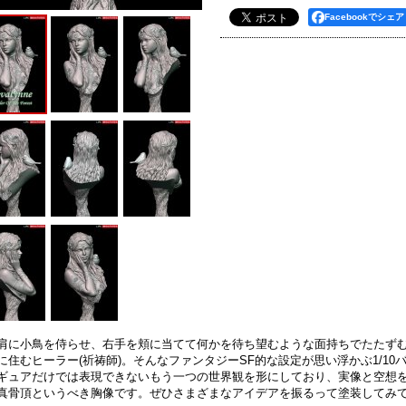
Facebookでシェア
肩に小鳥を侍らせ、右手を頬に当てて何かを待ち望むような面持ちでたたず
に住むヒーラー(祈祷師)。そんなファンタジーSF的な設定が思い浮かぶ1/1
ギュアだけでは表現できないもう一つの世界観を形にしており、実像と空想を
真骨頂というべき胸像です。ぜひさまざまなアイデアを振るって塗装してみ