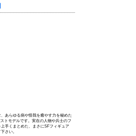
む、あらゆる病や怪我を癒やす力を秘めた
0バストモデルです。実在の人物や兵士のフ
上手くまとめた、まさにSFフィギュア
て下さい。