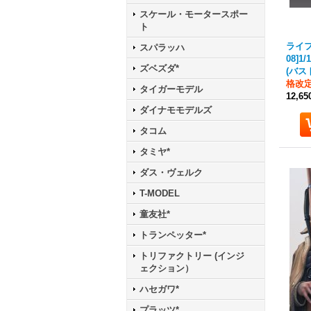
スケール・モータースポー
ト
ライフ
スパラッハ
08]
ズベズダ*
(バス
格改
タイガーモデル
12,6
ダイナモモデルズ
タコム
タミヤ*
ダス・ヴェルク
T-MODEL
童友社*
トランペッター*
トリファクトリー (インジ
ェクション）
ハセガワ*
プラッツ*