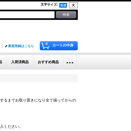
文字サイズ
:
0
カートの中身
新規登録はこちら
品
入荷済商品
おすすめ商品
するまでお取り置きになり全て揃ってからの
入ください。