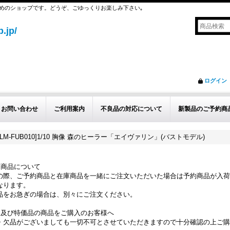
めのショップです。どうぞ、ごゆっくりお楽しみ下さい｡
.jp/
ログイン
お問い合わせ
ご利用案内
不良品の対応について
新製品のご予約商
M-FUB010]1/10 胸像 森のヒーラー「エイヴァリン」(バストモデル)
約商品について
の際、ご予約商品と在庫商品を一緒にご注文いただいた場合は予約商品が入荷
なります。
品をお急ぎの場合は、別々にご注文ください。
品及び特価品の商品をご購入のお客様へ
・欠品がございましても一切不可とさせていただきますので十分確認の上ご購