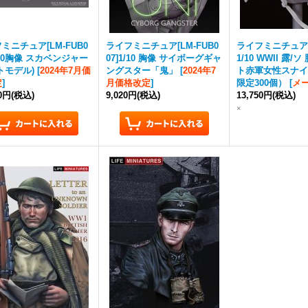
ミニチュア[LM-FUB0
ライフミニチュア[LM-FUB0
ライフミニチュア[L
1/10胸像 スカベンジャー
07]1/10 胸像 サイボーグギャ
1/10 WWII 露/
トモデル)
[
2024年7月価
ングスター「鬼」
[
2024年7
ト赤軍女性スナイ
定
]
月価格改定
]
限定300個）
[
メ
50円
(税込)
9,020円
(税込)
13,750円
(税込)
×