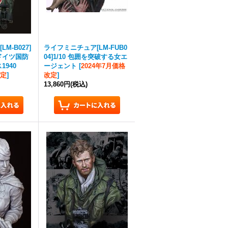
M-B027]
ライフミニチュア[LM-FUB0
像 ドイツ国防
04]1/10 包囲を突破する女エ
1940
ージェント
[
2024年7月価格
改定
]
改定
]
13,860円
(税込)