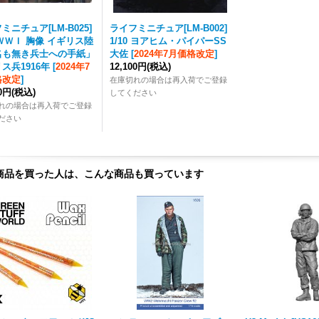
ミニチュア[LM-B025]
ライフミニチュア[LM-B002]
0 ＷＷＩ 胸像 イギリス陸
1/10 ヨアヒム・パイパーSS
名も無き兵士への手紙」
大佐
[
2024年7月価格改定
]
ス兵1916年
[
2024年7
12,100円
(税込)
格改定
]
在庫切れの場合は再入荷でご登録
70円
(税込)
してください
れの場合は再入荷でご登録
ださい
商品を買った人は、こんな商品も買っています