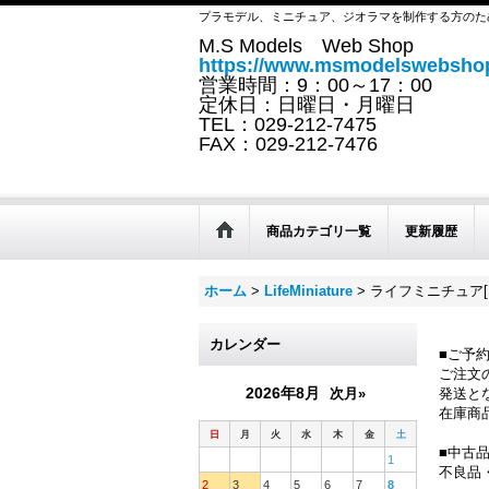
プラモデル、ミニチュア、ジオラマを制作する方のた
M.S Models Web Shop
https://www.msmodelswebshop
営業時間：9：00～17：00
定休日：日曜日・月曜日
TEL：029-212-7475
FAX：029-212-7476
商品カテゴリ一覧
更新履歴
ホーム
>
LifeMiniature
>
ライフミニチュア[L
カレンダー
■ご予
ご注文
2026年8月
次月»
発送と
在庫商
日
月
火
水
木
金
土
■中古
1
不良品
2
3
4
5
6
7
8