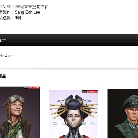
ジン製 ※未組立未塗装です。
型製作：Sang Eon Lee
品点数：9個
ュー
のレビュー
商品