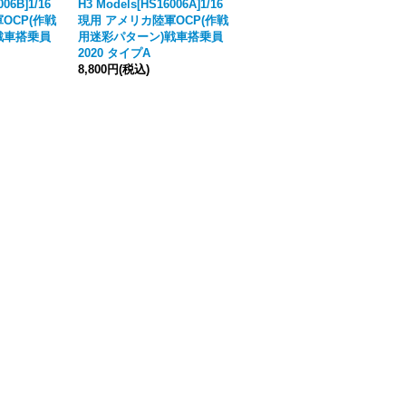
006B]1/16
H3 Models[HS16006A]1/16
Alpine Miniatures[AM1600
OCP(作戦
現用 アメリカ陸軍OCP(作戦
2]1/16 ロシア軍将校（WW2)
戦車搭乗員
用迷彩パターン)戦車搭乗員
[
メーカー絶版
]
2020 タイプA
11,770円
(税込)
8,800円
(税込)