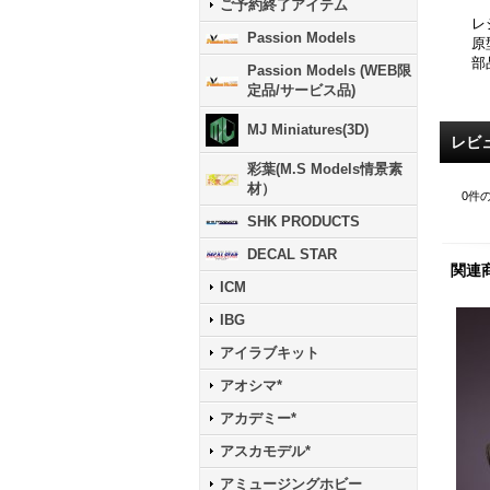
ご予約終了アイテム
レ
Passion Models
原
部
Passion Models (WEB限
定品/サービス品)
MJ Miniatures(3D)
レビ
彩葉(M.S Models情景素
材）
0
件
SHK PRODUCTS
DECAL STAR
関連
ICM
IBG
アイラブキット
アオシマ*
アカデミー*
アスカモデル*
アミュージングホビー