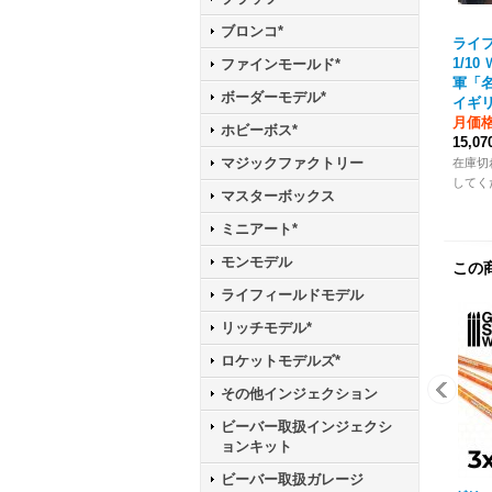
ブロンコ*
ライフ
1/1
ファインモールド*
軍「
ボーダーモデル*
イギリ
月価
ホビーボス*
15,0
マジックファクトリー
在庫切
してく
マスターボックス
ミニアート*
モンモデル
この
ライフィールドモデル
リッチモデル*
ロケットモデルズ*
その他インジェクション
ビーバー取扱インジェクシ
ョンキット
ビーバー取扱ガレージ