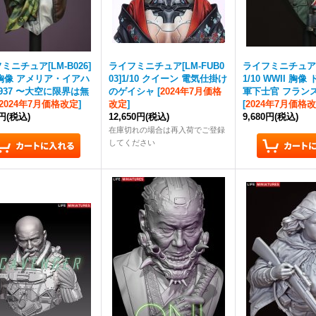
ミニチュア[LM-B026]
ライフミニチュア[LM-FUB0
ライフミニチュア[L
0 胸像 アメリア・イアハ
03]1/10 クイーン 電気仕掛け
1/10 WWII 胸
937 〜大空に限界は無
のゲイシャ
[
2024年7月価格
軍下士官 フランス
2024年7月価格改定
]
改定
]
[
2024年7月価格
0円
(税込)
12,650円
(税込)
9,680円
(税込)
在庫切れの場合は再入荷でご登録
してください