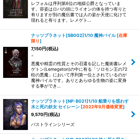
レフォルは序列第6位の地獄公爵となっていま
す。容姿はロバの頭にライオンの体を持つ有りと
有りますが別の魔伝書では人の姿か天使に化けて
現れると有ります。レメゲト…
ナッツプラネット[SB002]1/10 魔神バイル
[
在庫
限り
]
7,150
円
(税込)
×
悪魔や精霊の性質とその召還を記した魔術書レメ
ゲトン(Lemegeton)の中に有る「ソロモン王の72
柱の悪魔」において序列第一位とされているのが
魔神バイルです。ありとあらゆる生物の姿に変身
する事ができ…
ナッツプラネット[NP-B021]1/10 船乗りを惑わす
水と死の妖女 セイレーン
[
2022年9月価格変更
]
9,570
円
(税込)
バストラインシリーズ