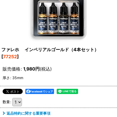
ファレホ インペリアルゴールド（4本セット）
[
77252
]
販売価格
:
1,980
円
(税込)
厚さ
:
35mm
Facebookでシェア
数量
:
返品特約に関する重要事項