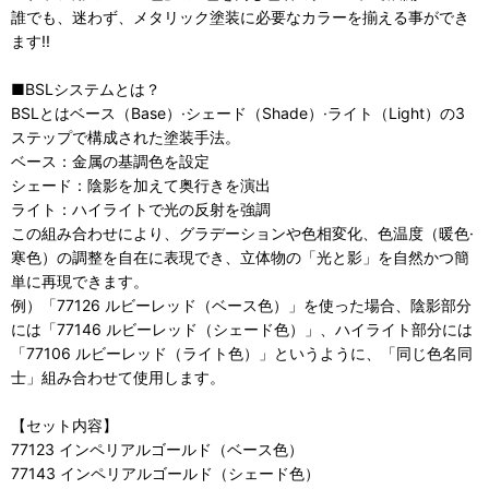
誰でも、迷わず、メタリック塗装に必要なカラーを揃える事ができ
ます!!
■BSLシステムとは？
BSLとはベース（Base）·シェード（Shade）·ライト（Light）の3
ステップで構成された塗装手法。
ベース：金属の基調色を設定
シェード：陰影を加えて奥行きを演出
ライト：ハイライトで光の反射を強調
この組み合わせにより、グラデーションや色相変化、色温度（暖色·
寒色）の調整を自在に表現でき、立体物の「光と影」を自然かつ簡
単に再現できます。
例）「77126 ルビーレッド（ベース色）」を使った場合、陰影部分
には「77146 ルビーレッド（シェード色）」、ハイライト部分には
「77106 ルビーレッド（ライト色）」というように、「同じ色名同
士」組み合わせて使用します。
【セット内容】
77123 インペリアルゴールド（ベース色）
77143 インペリアルゴールド（シェード色）