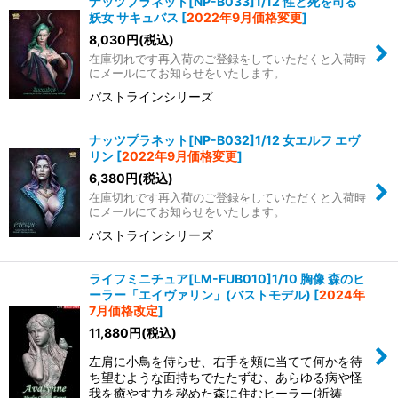
ナッツプラネット[NP-B033]1/12 性と死を司る
妖女 サキュバス
[
2022年9月価格変更
]
8,030
円
(税込)
在庫切れです再入荷のご登録をしていただくと入荷時
にメールにてお知らせをいたします。
バストラインシリーズ
ナッツプラネット[NP-B032]1/12 女エルフ エヴ
リン
[
2022年9月価格変更
]
6,380
円
(税込)
在庫切れです再入荷のご登録をしていただくと入荷時
にメールにてお知らせをいたします。
バストラインシリーズ
ライフミニチュア[LM-FUB010]1/10 胸像 森のヒ
ーラー「エイヴァリン」(バストモデル)
[
2024年
7月価格改定
]
11,880
円
(税込)
左肩に小鳥を侍らせ、右手を頬に当てて何かを待
ち望むような面持ちでたたずむ、あらゆる病や怪
我を癒やす力を秘めた森に住むヒーラー(祈祷