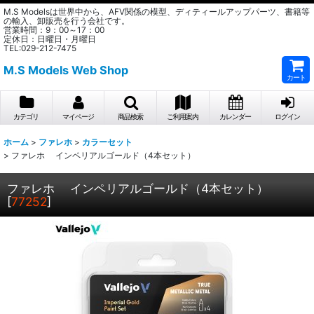
M.S Modelsは世界中から、AFV関係の模型、ディティールアップパーツ、書籍等
の輸入、卸販売を行う会社です。
営業時間：9：00～17：00
定休日：日曜日・月曜日
TEL:029-212-7475
M.S Models Web Shop
カート
カテゴリ
マイページ
商品検索
ご利用案内
カレンダー
ログイン
ホーム
>
ファレホ
>
カラーセット
>
ファレホ インペリアルゴールド（4本セット）
ファレホ インペリアルゴールド（4本セット）
[
77252
]