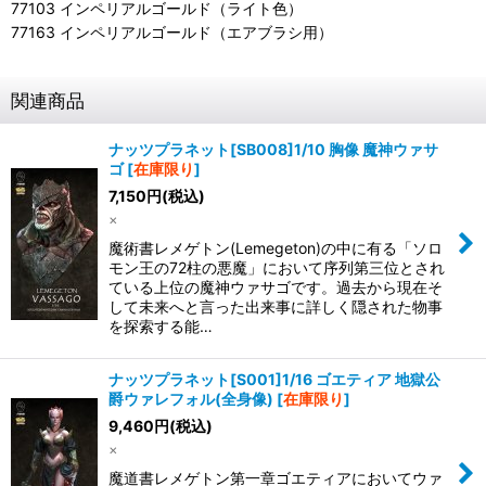
77103 インペリアルゴールド（ライト色）
77163 インペリアルゴールド（エアブラシ用）
関連商品
ナッツプラネット[SB008]1/10 胸像 魔神ウァサ
ゴ
[
在庫限り
]
7,150
円
(税込)
×
魔術書レメゲトン(Lemegeton)の中に有る「ソロ
モン王の72柱の悪魔」において序列第三位とされ
ている上位の魔神ウァサゴです。過去から現在そ
して未来へと言った出来事に詳しく隠された物事
を探索する能…
ナッツプラネット[S001]1/16 ゴエティア 地獄公
爵ウァレフォル(全身像)
[
在庫限り
]
9,460
円
(税込)
×
魔道書レメゲトン第一章ゴエティアにおいてウァ