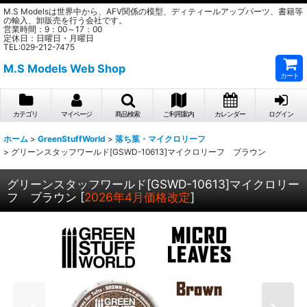
M.S Modelsは世界中から、AFV関係の模型、ディティールアップパーツ、書籍等
の輸入、卸販売を行う会社です。
営業時間：9：00～17：00
定休日：日曜日・月曜日
TEL:029-212-7475
M.S Models Web Shop
カート
カテゴリ
マイページ
商品検索
ご利用案内
カレンダー
ログイン
ホーム
>
GreenStuffWorld
>
落ち葉・マイクロリーフ
>
グリーンスタッフワールド[GSWD-10613]マイクロリーフ ブラウン
グリーンスタッフワールド[GSWD-10613]マイクロリー
フ ブラウン
[
2026年4月価格改定
]