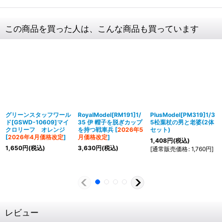
この商品を買った人は、こんな商品も買っています
グリーンスタッフワール
RoyalModel[RM191]1/
PlusModel[PM319]1/3
ド[GSWD-10609]マイ
35 伊 帽子を脱ぎカップ
5松葉杖の男と老婆(2体
クロリーフ オレンジ
を持つ戦車兵
[
2026年5
セット)
[
2026年4月価格改定
]
月価格改定
]
1,408
円
(税込)
1,650
円
(税込)
3,630
円
(税込)
[
通常販売価格
:
1,760
円
]
レビュー