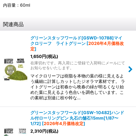
内容量：60ml
関連商品
グリーンスタッフワールド[GSWD-10788]マイ
クロリーフ ライトグリーン
[
2026年4月価格改
定
]
1,650
円
(税込)
在庫切れです。再入荷にご登録で入荷時にメールにて
お知らせをいたします。
マイクロリーフは樹脂を本物の葉の様に見えるよ
う繊細に計算しカットしたジオラマ素材です。 ラ
イトグリーンは初春から晩春の緑が明るくなり始
めた葉に見えるよう色合いを調色しています。こ
の素材は別途に枝や幹な…
グリーンスタッフワールド[GSW-10482]ハンド
ル付ローリングピン 丸石の舗石15mm[1/87〜
1/72]
[
2026年4月価格改定
]
2,310
円
(税込)