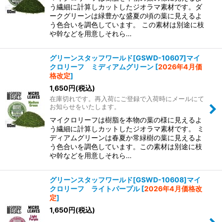
う繊細に計算しカットしたジオラマ素材です。ダ
ークグリーンは緑豊かな盛夏の頃の葉に見えるよ
う色合いを調色しています。 この素材は別途に枝
や幹などを用意しそれら…
グリーンスタッフワールド[GSWD-10607]マイ
クロリーフ ミディアムグリーン
[
2026年4月価
格改定
]
1,650
円
(税込)
在庫切れです。再入荷にご登録で入荷時にメールにて
お知らせをいたします。
マイクロリーフは樹脂を本物の葉の様に見えるよ
う繊細に計算しカットしたジオラマ素材です。 ミ
ディアムグリーンは春夏か常緑樹の葉に見えるよ
う色合いを調色しています。この素材は別途に枝
や幹などを用意しそれら…
グリーンスタッフワールド[GSWD-10608]マイ
クロリーフ ライトパープル
[
2026年4月価格改
定
]
1,650
円
(税込)