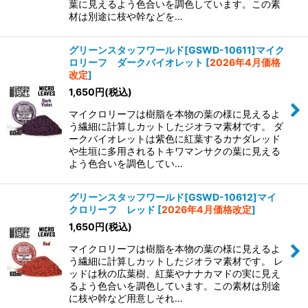
葉に見えるよう色合いを調色しています。この素
材は別途に枝や幹などを…
グリーンスタッフワールド[GSWD-10611]マイク
ロリーフ ダークバイオレット
[
2026年4月価格
改定
]
1,650
円
(税込)
マイクロリーフは樹脂を本物の葉の様に見えるよ
う繊細に計算しカットしたジオラマ素材です。 ダ
ークバイオレットは紫色に紅葉するカナダレッド
や生垣に多用されるトキワマンサクの葉に見える
よう色合いを調色してい…
グリーンスタッフワールド[GSWD-10612]マイ
クロリーフ レッド
[
2026年4月価格改定
]
1,650
円
(税込)
マイクロリーフは樹脂を本物の葉の様に見えるよ
う繊細に計算しカットしたジオラマ素材です。 レ
ッドは秋の広葉樹、紅葉やナナカマドの実に見え
るよう色合いを調色しています。この素材は別途
に枝や幹など用意しそれ…