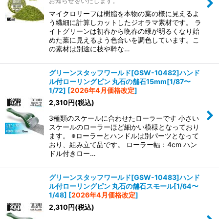
お知らせをいたします。
マイクロリーフは樹脂を本物の葉の様に見えるよ
う繊細に計算しカットしたジオラマ素材です。 ラ
イトグリーンは初春から晩春の緑が明るくなり始
めた葉に見えるよう色合いを調色しています。こ
の素材は別途に枝や幹な…
グリーンスタッフワールド[GSW-10482]ハンド
ル付ローリングピン 丸石の舗石15mm[1/87〜
1/72]
[
2026年4月価格改定
]
2,310
円
(税込)
3種類のスケールに合わせたローラーです 小さい
スケールのローラーほど細かい模様となっており
ます。 ※ローラーとハンドルは別パーツとなって
おり、組み立て品です。 ローラー幅：4cm ハン
ドル付きロー…
グリーンスタッフワールド[GSW-10483]ハンド
ル付ローリングピン 丸石の舗石スモール[1/64〜
1/48]
[
2026年4月価格改定
]
2,310
円
(税込)