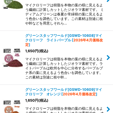
マイクロリーフは樹脂を本物の葉の様に見えるよ
う繊細に計算しカットしたジオラマ素材です。 ミ
ディアムグリーンは春夏か常緑樹の葉に見えるよ
う色合いを調色しています。この素材は別途に枝
や幹などを用意しそれら…
グリーンスタッフワールド[GSWD-10608]マイ
クロリーフ ライトパープル
[
2026年4月価格改
定
]
1,650
円
(税込)
マイクロリーフは樹脂を本物の葉の様に見えるよ
う繊細に計算しカットしたジオラマ素材です。ラ
イトパープルは欧州を中心に分布するパープルブ
ナ系の葉に見えるよう色合いを調色しています。
この素材は別途に枝や幹…
グリーンスタッフワールド[GSWD-10609]マイ
クロリーフ オレンジ
[
2026年4月価格改定
]
1,650
円
(税込)
マイクロリーフは樹脂を本物の葉の様に見えるよ
う繊細に計算しカットしたジオラマ素材です。 オ