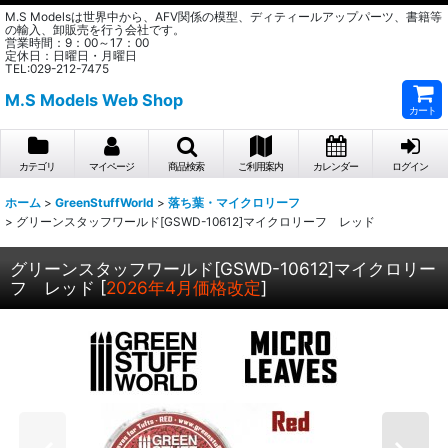
M.S Modelsは世界中から、AFV関係の模型、ディティールアップパーツ、書籍等
の輸入、卸販売を行う会社です。
営業時間：9：00～17：00
定休日：日曜日・月曜日
TEL:029-212-7475
M.S Models Web Shop
カート
カテゴリ
マイページ
商品検索
ご利用案内
カレンダー
ログイン
ホーム
>
GreenStuffWorld
>
落ち葉・マイクロリーフ
>
グリーンスタッフワールド[GSWD-10612]マイクロリーフ レッド
グリーンスタッフワールド[GSWD-10612]マイクロリー
フ レッド
[
2026年4月価格改定
]