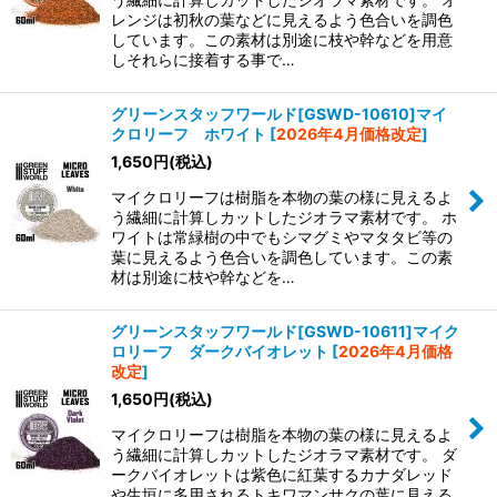
レンジは初秋の葉などに見えるよう色合いを調色
しています。この素材は別途に枝や幹などを用意
しそれらに接着する事で…
グリーンスタッフワールド[GSWD-10610]マイ
クロリーフ ホワイト
[
2026年4月価格改定
]
1,650
円
(税込)
マイクロリーフは樹脂を本物の葉の様に見えるよ
う繊細に計算しカットしたジオラマ素材です。 ホ
ワイトは常緑樹の中でもシマグミやマタタビ等の
葉に見えるよう色合いを調色しています。この素
材は別途に枝や幹などを…
グリーンスタッフワールド[GSWD-10611]マイク
ロリーフ ダークバイオレット
[
2026年4月価格
改定
]
1,650
円
(税込)
マイクロリーフは樹脂を本物の葉の様に見えるよ
う繊細に計算しカットしたジオラマ素材です。 ダ
ークバイオレットは紫色に紅葉するカナダレッド
や生垣に多用されるトキワマンサクの葉に見える