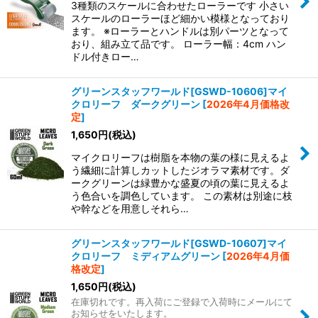
3種類のスケールに合わせたローラーです 小さい
スケールのローラーほど細かい模様となっており
ます。 ※ローラーとハンドルは別パーツとなって
おり、組み立て品です。 ローラー幅：4cm ハン
ドル付きロー…
グリーンスタッフワールド[GSWD-10606]マイ
クロリーフ ダークグリーン
[
2026年4月価格改
定
]
1,650
円
(税込)
マイクロリーフは樹脂を本物の葉の様に見えるよ
う繊細に計算しカットしたジオラマ素材です。ダ
ークグリーンは緑豊かな盛夏の頃の葉に見えるよ
う色合いを調色しています。 この素材は別途に枝
や幹などを用意しそれら…
グリーンスタッフワールド[GSWD-10607]マイ
クロリーフ ミディアムグリーン
[
2026年4月価
格改定
]
1,650
円
(税込)
在庫切れです。再入荷にご登録で入荷時にメールにて
お知らせをいたします。