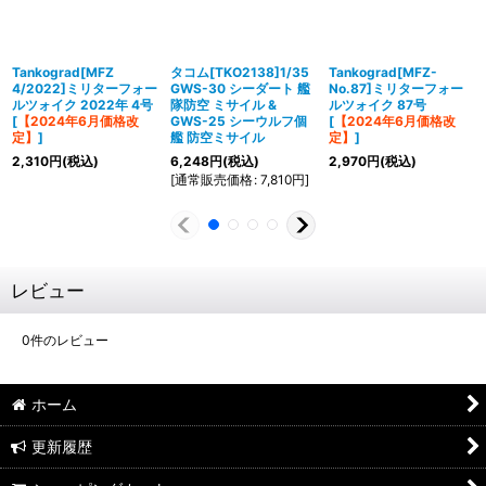
Tankograd[MFZ
タコム[TKO2138]1/35
Tankograd[MFZ-
4/2022]ミリターフォー
GWS-30 シーダート 艦
No.87]ミリターフォー
ルツォイク 2022年 4号
隊防空 ミサイル &
ルツォイク 87号
[
【2024年6月価格改
GWS-25 シーウルフ個
[
【2024年6月価格改
定】
]
艦 防空ミサイル
定】
]
2,310
円
(税込)
6,248
円
(税込)
2,970
円
(税込)
[
通常販売価格
:
7,810
円
]
レビュー
0
件のレビュー
ホーム
更新履歴