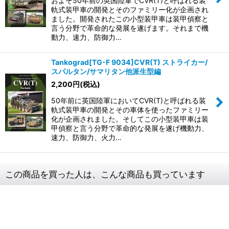
およそ50年前の英国陸軍でCVR(T)と呼ばれる装
軌式装甲車の開発とそのファミリー化が企画され
ました。開発されたこの小型装甲車は装甲偵察と
言う分野で革命的な発展を遂げます。それまで機
動力、速力、防御力…
Tankograd[TG-F 9034]CVR(T) ストライカー/
スパルタン/サマリタン他派生型編
2,200
円
(税込)
50年前に英国陸軍においてCVR(T)と呼ばれる装
軌式装甲車の開発とその車体を使ったファミリー
化が企画されました。そしてこの小型装甲車は装
甲偵察と言う分野で革命的な発展を遂げ機動力、
速力、防御力、火力…
この商品を買った人は、こんな商品も買っています