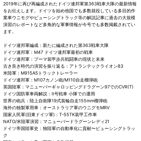
2019年に再び再編成されたドイツ連邦軍第363戦車大隊の最新情報
をお伝えします。ドイツを始め他国でも多数就役している多目的作
業車ウニモグやビューシングトラック等の解説記事に過去の大規模
演習のレポートなど多角的な軍事情報が今号でも多数掲載されてい
ます。
ドイツ連邦軍編成：新たに編成された第363戦車大隊
ドイツ連邦軍：M47 ドイツ連邦軍最初の戦車
ドイツ連邦軍：プーマ装甲歩兵戦闘車の現状と未来
古き良き時代の演習を振り返る：アトランテックライオン83
米陸軍：M915A5トラックトレーラー
ドイツ連邦軍：M107カノン砲/M110自走榴弾砲
英国陸軍：マニューバーギャロッピングドラグーン97でのCVR(T)
ドイツ国防軍車両解説：II号戦車 小隊での運用
世界の砲兵：陸上自衛隊19式装輪自走155mm榴弾砲
海外の独製軍用車：オーストラリア軍のウニグモMRV
国家人民軍(旧東ドイツ軍)：T-55TK装甲工作車
NATO/米陸軍演習：マニューバードラグーンレディ21
ドイツ帝国陸軍史：独陸軍の自動車化に貢献〜ビューシングトラッ
ク