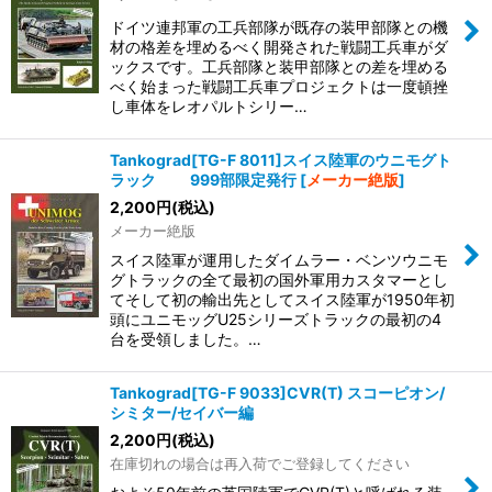
ドイツ連邦軍の工兵部隊が既存の装甲部隊との機
材の格差を埋めるべく開発された戦闘工兵車がダ
ックスです。工兵部隊と装甲部隊との差を埋める
べく始まった戦闘工兵車プロジェクトは一度頓挫
し車体をレオパルトシリー…
Tankograd[TG-F 8011]スイス陸軍のウニモグト
ラック 999部限定発行
[
メーカー絶版
]
2,200
円
(税込)
メーカー絶版
スイス陸軍が運用したダイムラー・ベンツウニモ
グトラックの全て最初の国外軍用カスタマーとし
てそして初の輸出先としてスイス陸軍が1950年初
頭にユニモッグU25シリーズトラックの最初の4
台を受領しました。…
Tankograd[TG-F 9033]CVR(T) スコーピオン/
シミター/セイバー編
2,200
円
(税込)
在庫切れの場合は再入荷でご登録してください