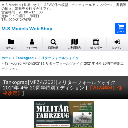
M.S Modelsは世界中から、AFV関係の模型、ディティールアップパーツ、書籍等
の輸入、卸販売を行う会社です。
営業時間：9：00～17：00
定休日：日曜日・月曜日
TEL:029-212-7475
M.S Models Web Shop
カート
カテゴリ
マイページ
商品検索
ご利用案内
カレンダー
ログイン
ホーム
>
Tankograd
>
ミリターフォールツォイク
>
Tankograd[MFZ4/2021]ミリターフォールツォイク 2021年 4号 20周年特別エ
ディション
Tankograd[MFZ4/2021]ミリターフォールツォイク
2021年 4号 20周年特別エディション
[
【2024年6月価
格改定】
]