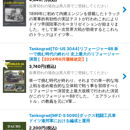
在庫切れの場合は再入荷でご登録してください
1899年に初めて内燃エンジンを搭載したトラック
の軍事的有効性の実証テストが行われこれにより
ドイツ帝国陸軍のモータリゼイションが始まりま
した。そして第一次世界大戦が勃発するとこれら
のトラックはドイツ帝…
Tankograd[TG-US 3044]リフォージャー88 単
一で挑む時代の終わり 史上最大のリフォージャー
演習
[
【2024年6月価格改定】
]
3,740
円
(税込)
在庫切れの場合は再入荷でご登録してください
単一で挑む時代が終わり。それまでの単一的な地
上戦を改め複合的な立体戦で戦う事を習得すべく
リフォージャー演習史上最大規模で行われた演習
がこのリフォージャー88でした。「エアランドバ
トル」の教義を元にV軍…
Tankograd[MFZ-S 5090]ダックス戦闘工兵車
ドイツ連邦軍における編成と運用
2,200
円
(税込)