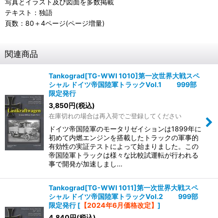
写真とイラスト及び図面を多数掲載
テキスト：独語
頁数：80＋4ページ(ページ増量)
関連商品
Tankograd[TG-WWI 1010]第一次世界大戦スペ
シャル ドイツ帝国陸軍トラックVol.1 999部
限定発行
3,850
円
(税込)
在庫切れの場合は再入荷でご登録してください
ドイツ帝国陸軍のモータリゼイションは1899年に
初めて内燃エンジンを搭載したトラックの軍事的
有効性の実証テストによって始まりました。この
帝国陸軍トラックは様々な比較試運転が行われる
事で開発が加速しまし…
Tankograd[TG-WWI 1011]第一次世界大戦スペ
シャル ドイツ帝国陸軍トラックVol.2 999部
限定発行
[
【2024年6月価格改定】
]
4,840
円
(税込)