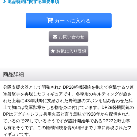
返品特約に関する重要事項
カートに入れる
お問い合わせ
お気に入り登録
商品詳細
分隊支援火器として開発されたDP28軽機関銃を抱えて突撃するソ連
軍射撃手を再現したフィギュアです。冬季用のキルティングが施さ
れた上着に43年以降に支給された野戦服のズボンを組み合わせた兵
士で胸には従軍勲章らしき物を身に付けています。DP28軽機関銃の
DPはデグチャレフ歩兵用火器と言う意味で1928年から配備された
ているので28しているそうですが設計開始年であるDP27と呼ぶ事
も有るそうです。この軽機関銃を含め細部まで丁寧に再現されたフ
ィギュアです。