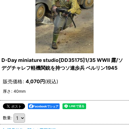
D-Day miniature studio[DD35175]1/35 WWII 露/ソ
デグチャレフ軽機関銃を持つソ連歩兵 ベルリン1945
販売価格
:
4,070
円
(税込)
厚さ
:
40mm
Facebookでシェア
数量
: