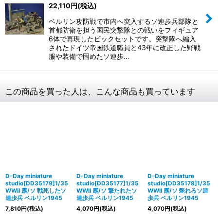
22,110
円
(税込)
ベルリン攻防戦で市内へ突入するソ連歩兵部隊と
首都防衛を担う国民突撃隊との戦いをフィギュア
6体で再現したビックセットです。突撃隊へ編入
されたドイツ帝国鉄道職員と43年に改正した野戦
服や装備で固めたソ連歩…
この商品を買った人は、こんな商品も買っています
D-Day miniature
D-Day miniature
D-Day miniature
studio[DD35179]1/35
studio[DD35177]1/35
studio[DD35178]1/35
WWII 露/ソ 戦死したソ
WWII 露/ソ 撃たれたソ
WWII 露/ソ 斃れるソ連
連歩兵 ベルリン1945
連歩兵 ベルリン1945
歩兵 ベルリン1945
7,810
円
(税込)
4,070
円
(税込)
4,070
円
(税込)