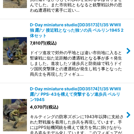
んでした。また市街戦ともなると銃撃戦以外の思
わぬ遭遇戦で素手に近い…
D-Day miniature studio[DD35173]1/35 WWII
独 露/ソ 接近戦となった独ソの兵 ベルリン1945 2
体セット
7,810
円
(税込)
ドイツ進攻で郊外の平地とは違い市街地に入ると
塹壕戦に似た近距離の遭遇戦となる事が多々発生
しました。進攻したソ連歩兵と防衛線で戦うドイ
ツ国民突撃隊との遭遇戦が発生し戦う事となった
両兵士を再現したフィギュ…
D-Day miniature studio[DD35174]1/35 WWII
露/ソ PPS-43を構えて突撃するソ連歩兵 ベルリ
ン1945
4,070
円
(税込)
キルティングの防寒ズボンに1943年以降に支給さ
れた野戦服を着用した歩兵を再現しています。手
にはPPS短機関銃を構えて後方を気に掛けながら
走る姿をモデル化しています。このフィギュアが