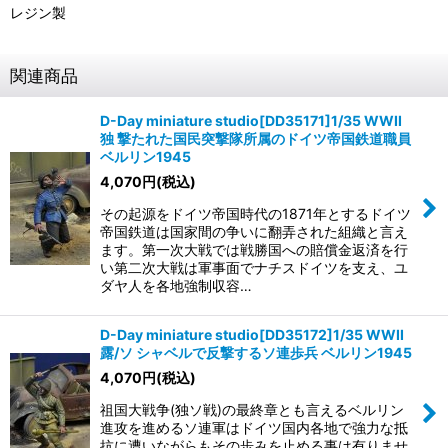
レジン製
関連商品
D-Day miniature studio[DD35171]1/35 WWII
独 撃たれた国民突撃隊所属のドイツ帝国鉄道職員
ベルリン1945
4,070
円
(税込)
その起源をドイツ帝国時代の1871年とするドイツ
帝国鉄道は国家間の争いに翻弄された組織と言え
ます。第一次大戦では戦勝国への賠償金返済を行
い第二次大戦は軍事面でナチスドイツを支え、ユ
ダヤ人を各地強制収容…
D-Day miniature studio[DD35172]1/35 WWII
露/ソ シャベルで反撃するソ連歩兵 ベルリン1945
4,070
円
(税込)
祖国大戦争(独ソ戦)の最終章とも言えるベルリン
進攻を進めるソ連軍はドイツ国内各地で強力な抵
抗に遭いながらもその歩みを止める事は有りませ