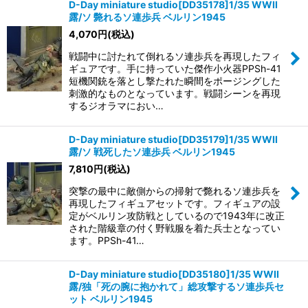
D-Day miniature studio[DD35178]1/35 WWII
露/ソ 斃れるソ連歩兵 ベルリン1945
4,070
円
(税込)
戦闘中に討たれて倒れるソ連歩兵を再現したフィ
ギュアです。手に持っていた傑作小火器PPSh-41
短機関銃を落とし撃たれた瞬間をポージングした
刺激的なものとなっています。戦闘シーンを再現
するジオラマにおい…
D-Day miniature studio[DD35179]1/35 WWII
露/ソ 戦死したソ連歩兵 ベルリン1945
7,810
円
(税込)
突撃の最中に敵側からの掃射で斃れるソ連歩兵を
再現したフィギュアセットです。フィギュアの設
定がベルリン攻防戦としているので1943年に改正
された階級章の付く野戦服を着た兵士となってい
ます。PPSh-41…
D-Day miniature studio[DD35180]1/35 WWII
露/独「死の腕に抱かれて」総攻撃するソ連歩兵セ
ット ベルリン1945