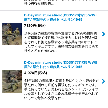
持つPPS短機関銃…
D-Day miniature studio[DD35176]1/35 WWII
露/ソ 突撃中のソ連歩兵 ベルリン1945
7,810
円
(税込)
歩兵分隊の移動や突撃を支援するDP28軽機関銃
と短機関銃で接近戦での制圧力に長けたPPS-43
をそれぞれ抱え移動するソ連歩兵を2体セットに
したフィギュアです。長時間支援射撃を同じ所で
行うと所在が知られ…
D-Day miniature studio[DD35177]1/35 WWII
露/ソ 撃たれたソ連歩兵 ベルリン1945
4,070
円
(税込)
43年以降の野戦服と装備を身に付けたソ連歩兵が
撃たれて倒れる直前を再現したフィギュアです。
手に持っていたと思われるモシン・ナガンライフ
ルを落として今まさに倒れる様子をモデル化して
いるので敵陣へ突撃を仕…