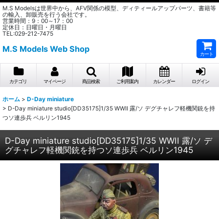
M.S Modelsは世界中から、AFV関係の模型、ディティールアップパーツ、書籍等
の輸入、卸販売を行う会社です。
営業時間：9：00～17：00
定休日：日曜日・月曜日
TEL:029-212-7475
M.S Models Web Shop
カート
カテゴリ
マイページ
商品検索
ご利用案内
カレンダー
ログイン
ホーム
>
D-Day miniature
>
D-Day miniature studio[DD35175]1/35 WWII 露/ソ デグチャレフ軽機関銃を持
つソ連歩兵 ベルリン1945
D-Day miniature studio[DD35175]1/35 WWII 露/ソ デ
グチャレフ軽機関銃を持つソ連歩兵 ベルリン1945