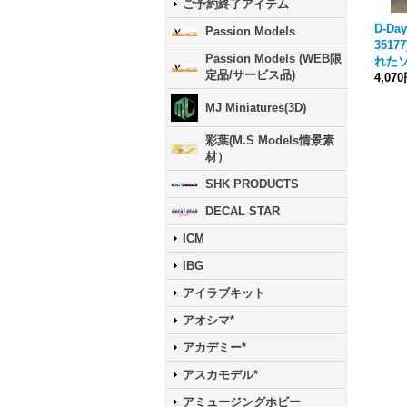
ご予約終了アイテム
D-Day
Passion Models
3517
Passion Models (WEB限
れたソ
定品/サービス品)
4,07
MJ Miniatures(3D)
彩葉(M.S Models情景素
材）
SHK PRODUCTS
DECAL STAR
ICM
IBG
アイラブキット
アオシマ*
アカデミー*
アスカモデル*
アミュージングホビー