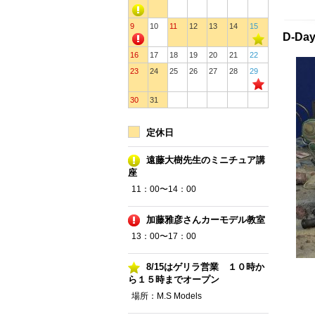
9
10
11
12
13
14
15
D-Da
16
17
18
19
20
21
22
23
24
25
26
27
28
29
30
31
定休日
遠藤大樹先生のミニチュア講
座
11：00〜14：00
加藤雅彦さんカーモデル教室
13：00〜17：00
8/15はゲリラ営業 １０時か
ら１５時までオープン
場所：M.S Models