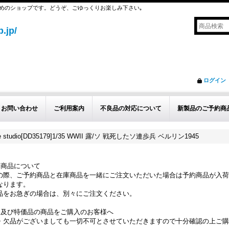
めのショップです。どうぞ、ごゆっくりお楽しみ下さい｡
.jp/
ログイン
お問い合わせ
ご利用案内
不良品の対応について
新製品のご予約商
ture studio[DD35179]1/35 WWII 露/ソ 戦死したソ連歩兵 ベルリン1945
約商品について
の際、ご予約商品と在庫商品を一緒にご注文いただいた場合は予約商品が入荷
なります。
品をお急ぎの場合は、別々にご注文ください。
品及び特価品の商品をご購入のお客様へ
・欠品がございましても一切不可とさせていただきますので十分確認の上ご購