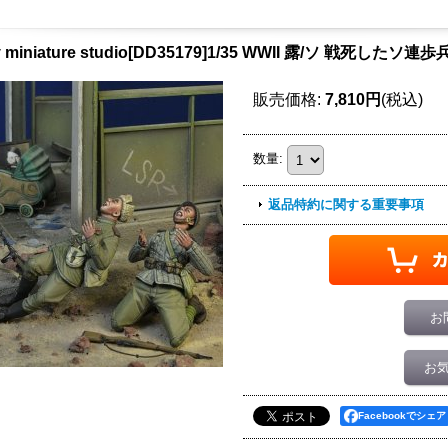
y miniature studio[DD35179]1/35 WWII 露/ソ 戦死したソ
販売価格
:
7,810円
(税込)
数量
:
返品特約に関する重要事項
お
お
Facebookでシェア