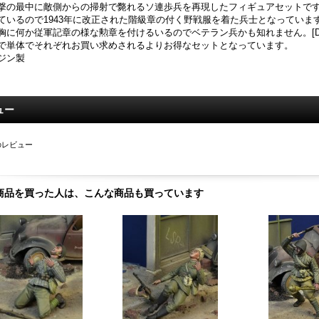
撃の最中に敵側からの掃射で斃れるソ連歩兵を再現したフィギュアセットで
ているので1943年に改正された階級章の付く野戦服を着た兵士となっています。
胸に何か従軍記章の様な勲章を付けるいるのでベテラン兵かも知れません。[DD351
で単体でそれぞれお買い求めされるよりお得なセットとなっています。
ジン製
ュー
のレビュー
商品を買った人は、こんな商品も買っています