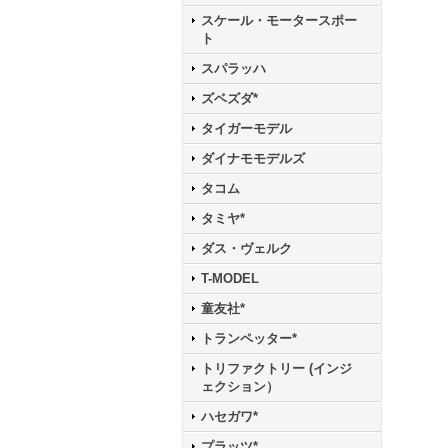
スケール・モータースポー
ト
スパラッハ
ズベズダ*
タイガーモデル
ダイナモモデルズ
タコム
タミヤ*
ダス・ヴェルク
T-MODEL
童友社*
トランペッター*
トリファクトリー (インジ
ェクション）
ハセガワ*
プラッツ*