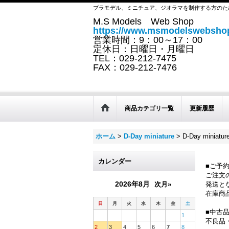
プラモデル、ミニチュア、ジオラマを制作する方のた
M.S Models Web Shop
https://www.msmodelswebshop
営業時間：9：00～17：00
定休日：日曜日・月曜日
TEL：029-212-7475
FAX：029-212-7476
商品カテゴリ一覧
更新履歴
ホーム
>
D-Day miniature
>
D-Day minia
カレンダー
■ご予
ご注文
2026年8月
次月»
発送と
在庫商
日
月
火
水
木
金
土
■中古
1
不良品
2
3
4
5
6
7
8