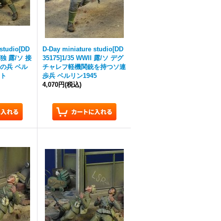
 studio[DD
D-Day miniature studio[DD
I 独 露/ソ 接
35175]1/35 WWII 露/ソ デグ
の兵 ベル
チャレフ軽機関銃を持つソ連
ット
歩兵 ベルリン1945
4,070円
(税込)