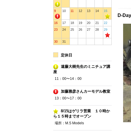
9
10
11
12
13
14
15
D-Da
16
17
18
19
20
21
22
23
24
25
26
27
28
29
30
31
定休日
遠藤大樹先生のミニチュア講
座
11：00〜14：00
加藤雅彦さんカーモデル教室
13：00〜17：00
8/15はゲリラ営業 １０時か
ら１５時までオープン
場所：M.S Models