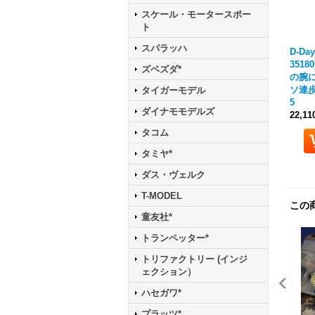
スケール・モータースポー
ト
スパラッハ
D-Day
3518
ズベズダ*
の腕
ソ連歩
タイガーモデル
5
ダイナモモデルズ
22,1
タコム
タミヤ*
ダス・ヴェルク
T-MODEL
この
童友社*
トランペッター*
トリファクトリー (インジ
ェクション）
ハセガワ*
プラッツ*