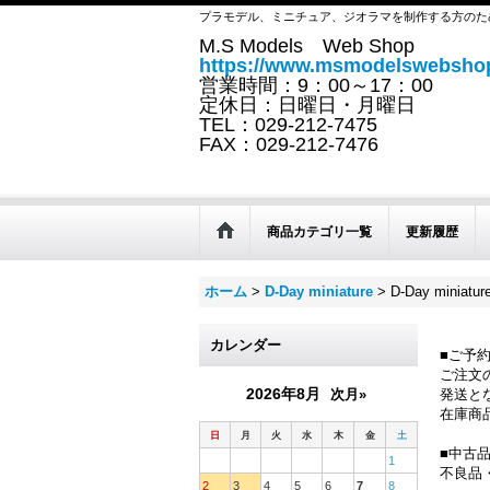
プラモデル、ミニチュア、ジオラマを制作する方のた
M.S Models Web Shop
https://www.msmodelswebshop
営業時間：9：00～17：00
定休日：日曜日・月曜日
TEL：029-212-7475
FAX：029-212-7476
商品カテゴリ一覧
更新履歴
ホーム
>
D-Day miniature
>
D-Day minia
カレンダー
■ご予
ご注文
2026年8月
次月»
発送と
在庫商
日
月
火
水
木
金
土
■中古
1
不良品
2
3
4
5
6
7
8