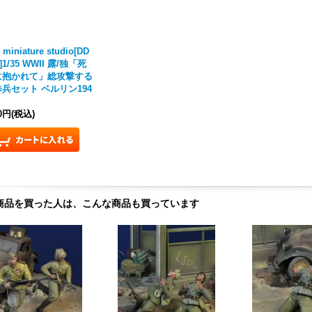
 miniature studio[DD
0]1/35 WWII 露/独「死
に抱かれて」総攻撃する
兵セット ベルリン194
10円
(税込)
商品を買った人は、こんな商品も買っています