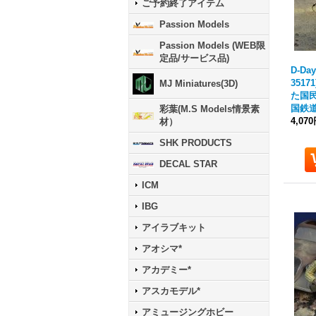
ご予約終了アイテム
Passion Models
Passion Models (WEB限
定品/サービス品)
D-Day
3517
MJ Miniatures(3D)
た国
国鉄道
彩葉(M.S Models情景素
4,07
材）
SHK PRODUCTS
DECAL STAR
ICM
IBG
アイラブキット
アオシマ*
アカデミー*
アスカモデル*
アミュージングホビー