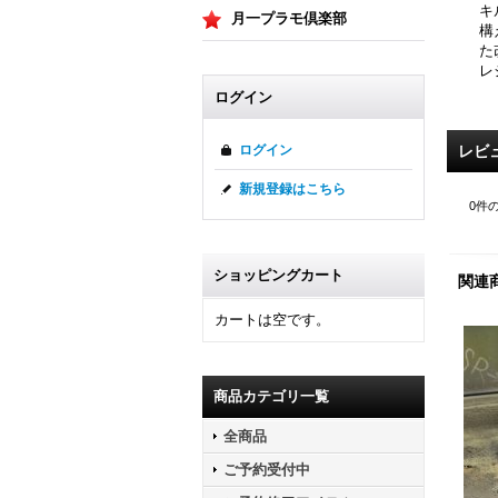
キ
月一プラモ倶楽部
構
た
レ
ログイン
レビ
ログイン
新規登録はこちら
0
件
ショッピングカート
関連
カートは空です。
商品カテゴリ一覧
全商品
ご予約受付中