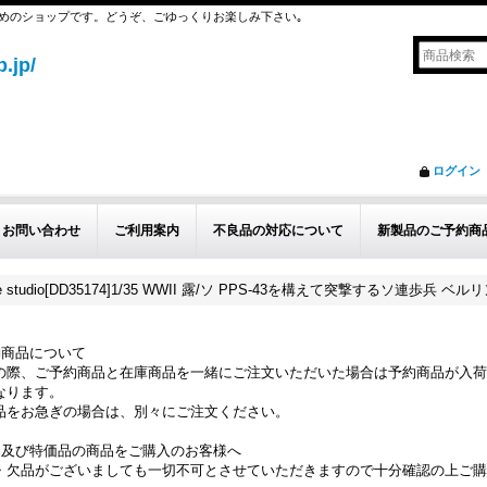
めのショップです。どうぞ、ごゆっくりお楽しみ下さい｡
.jp/
ログイン
お問い合わせ
ご利用案内
不良品の対応について
新製品のご予約商
ture studio[DD35174]1/35 WWII 露/ソ PPS-43を構えて突撃するソ連歩兵 ベルリ
約商品について
の際、ご予約商品と在庫商品を一緒にご注文いただいた場合は予約商品が入荷
なります。
品をお急ぎの場合は、別々にご注文ください。
品及び特価品の商品をご購入のお客様へ
・欠品がございましても一切不可とさせていただきますので十分確認の上ご購