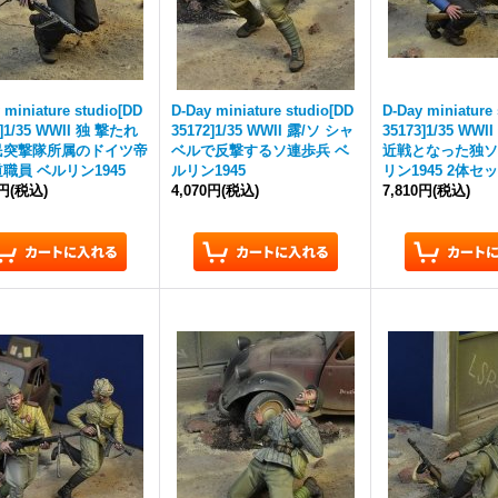
 miniature studio[DD
D-Day miniature studio[DD
D-Day miniature
1]1/35 WWII 独 撃たれ
35172]1/35 WWII 露/ソ シャ
35173]1/35 WWI
民突撃隊所属のドイツ帝
ベルで反撃するソ連歩兵 ベ
近戦となった独ソ
職員 ベルリン1945
ルリン1945
リン1945 2体セ
0円
(税込)
4,070円
(税込)
7,810円
(税込)