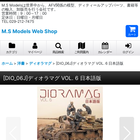
M.S Modelsは世界中から、AFV関係の模型、ディティールアップパーツ、書籍等
の輸入、卸販売を行う会社です。
営業時間：9：00～17：00
定休日：日曜日・月曜日
TEL:029-212-7475
M.S Models Web Shop
カート
カテゴリ
マイページ
商品検索
ご利用案内
カレンダー
ログイン
ホーム
>
洋書
>
ディオラマグ
>
[DIO_06J]ディオラマグ VOL. 6 日本語版
[DIO_06J]ディオラマグ VOL. 6 日本語版