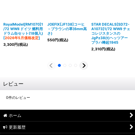
RoyalModel[RM1070]1
JOEFIX[JF138]コーヒ
STAR DECALS[SD72-
/72 WWII ドイツ 燃料用
－ブラウンの草(6mm高
A1073]1/72 WWII チェ
ドラム缶セット(18個入)
さ)
コレジスタンスの
[
2026年5月価格改定
]
JgPz38(t)ヘッツアー
550
円
(税込)
プラハ蜂起1945
3,300
円
(税込)
2,310
円
(税込)
レビュー
0
件のレビュー
ホーム
更新履歴