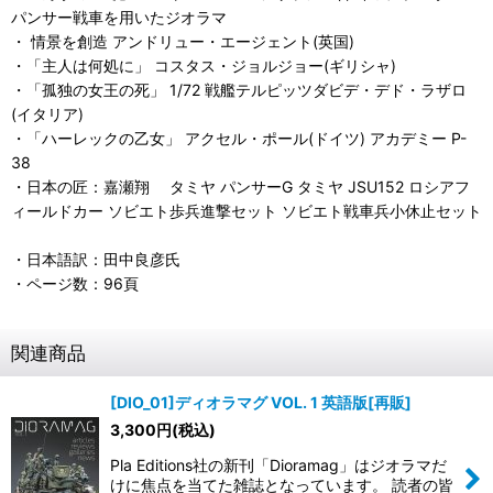
パンサー戦車を用いたジオラマ
・ 情景を創造 アンドリュー・エージェント(英国)
・「主人は何処に」 コスタス・ジョルジョー(ギリシャ)
・「孤独の女王の死」 1/72 戦艦テルピッツ ダビデ・デド・ラザロ
(イタリア)
・「ハーレックの乙女」 アクセル・ポール(ドイツ) アカデミー P-
38
・日本の匠：嘉瀬翔 タミヤ パンサーG タミヤ JSU152 ロシアフ
ィールドカー ソビエト歩兵進撃セット ソビエト戦車兵小休止セット
・日本語訳：田中良彦氏
・ページ数：96頁
関連商品
[DIO_01]ディオラマグ VOL. 1 英語版[再販]
3,300
円
(税込)
Pla Editions社の新刊「Dioramag」はジオラマだ
けに焦点を当てた雑誌となっています。 読者の皆