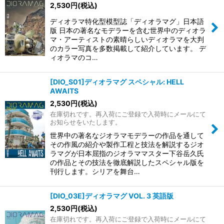
2,530
円
(税込)
ディオラマ特化型模型誌「ディオラマグ」日本語
版 日本の著名なモデラーを含む世界中のディオラ
マ・アーティストの素晴らしいディオラマを大判
のカラー写真を多数掲載して紹介しています。 デ
ィオラマのコ…
[DIO_S01]ディオラマグ スペシャル: HELL
AWAITS
2,530
円
(税込)
在庫切れです。再入荷にご登録で入荷時にメールにて
お知らせをいたします。
世界中の著名なジオラマモデラーの作品を通して
その作風の紹介や製作工程と技法を解説するジオ
ラマグが日本屈指のジオラママスター下谷岳久氏
の作品とその技法を徹底解説したスペシャル版を
刊行します。シリアを舞台…
[DIO_03E]ディオラマグ VOL. 3 英語版
2,530
円
(税込)
在庫切れです。再入荷にご登録で入荷時にメールにて