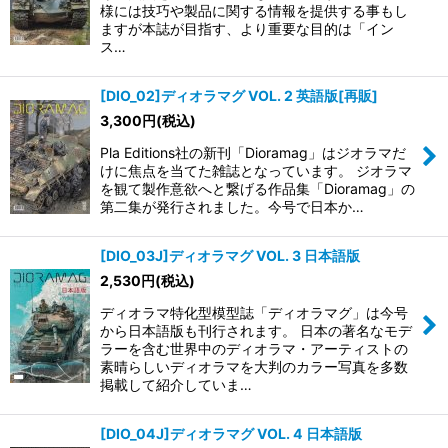
様には技巧や製品に関する情報を提供する事もし
ますが本誌が目指す、より重要な目的は「イン
ス…
[DIO_02]ディオラマグ VOL. 2 英語版[再販]
3,300
円
(税込)
Pla Editions社の新刊「Dioramag」はジオラマだ
けに焦点を当てた雑誌となっています。 ジオラマ
を観て製作意欲へと繋げる作品集「Dioramag」の
第二集が発行されました。今号で日本か…
[DIO_03J]ディオラマグ VOL. 3 日本語版
2,530
円
(税込)
ディオラマ特化型模型誌「ディオラマグ」は今号
から日本語版も刊行されます。 日本の著名なモデ
ラーを含む世界中のディオラマ・アーティストの
素晴らしいディオラマを大判のカラー写真を多数
掲載して紹介していま…
[DIO_04J]ディオラマグ VOL. 4 日本語版