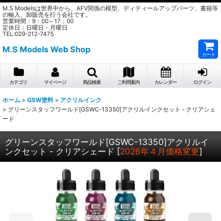
M.S Modelsは世界中から、AFV関係の模型、ディティールアップパーツ、書籍等
の輸入、卸販売を行う会社です。
営業時間：9：00～17：00
定休日：日曜日・月曜日
TEL:029-212-7475
M.S Models Web Shop
カート
カテゴリ
マイページ
商品検索
ご利用案内
カレンダー
ログイン
ホーム
>
GSW塗料
>
アクリルインク
>
グリーンスタッフワールド[GSWC-13350]アクリルインクセット - クリアシェ
ード
グリーンスタッフワールド[GSWC-13350]アクリルイ
ンクセット - クリアシェード
[
2026年４月価格変更
]