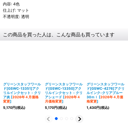
内容: 4色
仕上げ: マット
不透明度: 透明
この商品を買った人は、こんな商品も買っています
グリーンスタッフワール
グリーンスタッフワール
グリーンスタッフワール
ド[GSWC-13351]アク
ド[GSWC-13350]アク
ド[GSWC-4276]アクリ
リルインクセット - クリ
リルインクセット - クリ
ルインク-クリアブルー
ア炎
[
2026年４月価格
アシェード
[
2026年４
30ｍｌ
[
2026年４月価
変更
]
月価格変更
]
格変更
]
5,170
円
(税込)
5,170
円
(税込)
1,430
円
(税込)