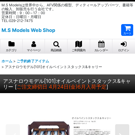
M.S Modelsは世界中から、AFV関係の模型、ディティールアップパーツ、書籍等
の輸入、卸販売を行う会社です。
営業時間：9：00～17：00
定休日：日曜日・月曜日
TEL:029-212-7475
M.S Models Web Shop
カート
カテゴリ
マイページ
商品検索
ご利用案内
カレンダー
ログイン
ホーム
>
ご予約終了アイテム
>
アスナロウモデル[101]オイルペイントスタックス&キャリー
アスナロウモデル[101]オイルペイントスタックス&キャ
リー
[
ご注文締切日 4月24日(金)6月入荷予定
]