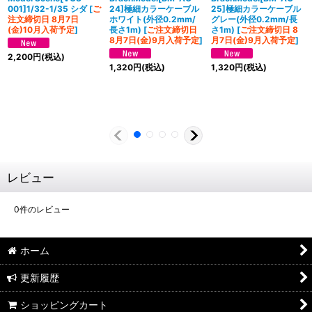
001]1/32-1/35 シダ
[
ご
24]極細カラーケーブル
25]極細カラーケーブル
注文締切日 8月7日
ホワイト(外径0.2mm/
グレー(外径0.2mm/長
(金)10月入荷予定
]
長さ1m)
[
ご注文締切日
さ1m)
[
ご注文締切日 8
8月7日(金)9月入荷予定
]
月7日(金)9月入荷予定
]
2,200
円
(税込)
1,320
円
(税込)
1,320
円
(税込)
レビュー
0
件のレビュー
ホーム
更新履歴
ショッピングカート