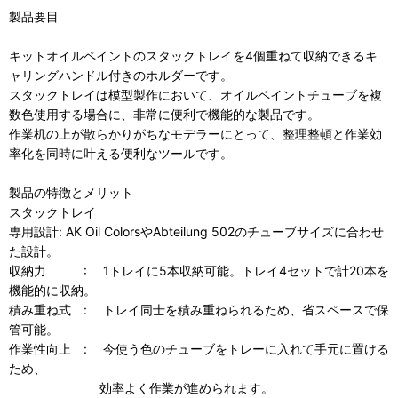
製品要目
キットオイルペイントのスタックトレイを4個重ねて収納できるキ
ャリングハンドル付きのホルダーです。
スタックトレイは模型製作において、オイルペイントチューブを複
数色使用する場合に、非常に便利で機能的な製品です。
作業机の上が散らかりがちなモデラーにとって、整理整頓と作業効
率化を同時に叶える便利なツールです。
製品の特徴とメリット
スタックトレイ
専用設計: AK Oil ColorsやAbteilung 502のチューブサイズに合わせ
た設計。
収納力 : 1トレイに5本収納可能。トレイ4セットで計20本を
機能的に収納。
積み重ね式 : トレイ同士を積み重ねられるため、省スペースで保
管可能。
作業性向上 : 今使う色のチューブをトレーに入れて手元に置ける
ため、
効率よく作業が進められます。