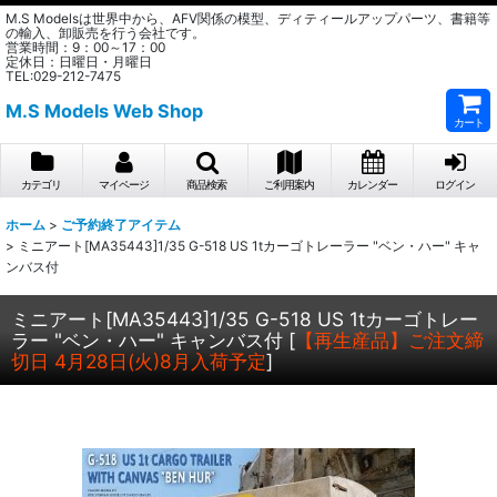
M.S Modelsは世界中から、AFV関係の模型、ディティールアップパーツ、書籍等
の輸入、卸販売を行う会社です。
営業時間：9：00～17：00
定休日：日曜日・月曜日
TEL:029-212-7475
M.S Models Web Shop
カート
カテゴリ
マイページ
商品検索
ご利用案内
カレンダー
ログイン
ホーム
>
ご予約終了アイテム
>
ミニアート[MA35443]1/35 G-518 US 1tカーゴトレーラー "ベン・ハー" キャ
ンバス付
ミニアート[MA35443]1/35 G-518 US 1tカーゴトレー
ラー "ベン・ハー" キャンバス付
[
【再生産品】ご注文締
切日 4月28日(火)8月入荷予定
]