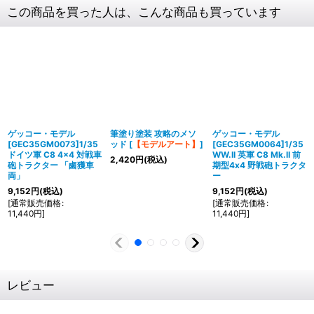
この商品を買った人は、こんな商品も買っています
ゲッコー・モデル
筆塗り塗装 攻略のメソ
ゲッコー・モデル
[GEC35GM0073]1/35
ッド
[
【モデルアート】
]
[GEC35GM0064]1/35
ドイツ軍 C8 4x4 対戦車
WW.II 英軍 C8 Mk.II 前
2,420
円
(税込)
砲トラクター 「鹵獲車
期型4x4 野戦砲トラクタ
両」
ー
9,152
円
(税込)
9,152
円
(税込)
[
通常販売価格
:
[
通常販売価格
:
11,440
円
]
11,440
円
]
レビュー