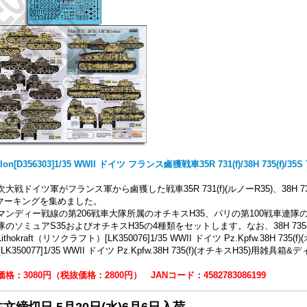
lon[D356303]1/35 WWII ドイツ フランス鹵獲戦車35R 731(f)/38H 735(f)/35S 7
大戦ドイツ軍がフランス軍から鹵獲した戦車35R 731(f)(ルノーR35)、38H 735(f
のマーキングを集めました。
マンディー戦線の第206戦車大隊所属のオチキスH35、パリの第100戦車連隊の
隊のソミュアS35およびオチキスH35の4種類をセットします。なお、38H 73
ithokraft（リソクラフト）[LK350076]1/35 WWII ドイツ Pz.Kpfw.38H 
、[LK350077]1/35 WWII ドイツ Pz.Kpfw.38H 735(f)(オチキスH35
格：3080円（税抜価格：2800円） JANコード：4582783086199