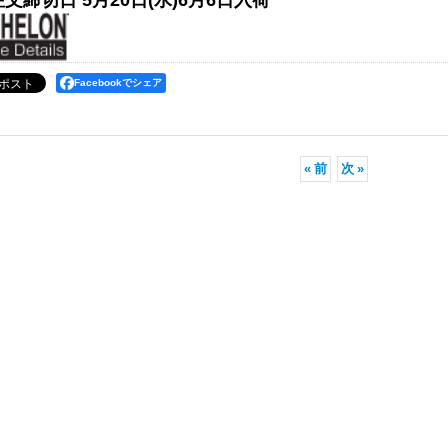
文締切日 5月20日(水)6月6日入荷
Facebookでシェア
«
前
次
»