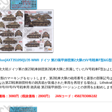
elon[AXT351050]1/35 WWII ドイツ 第23装甲師団第2大隊のIV号戦車F型&
次大戦ドイツ軍の第23戦車師団第2戦車大隊に所属していたIV号戦車F型お
種類のマーキングをセットします。第2戦車大隊の砲塔番号と菱形の部隊記号
お第23戦車師団特有の雑具箱が装備された車両を再現する場合は、Lithokraft（リソ
 II号/III号/IV号戦車用 雑具箱 第23装甲師団バージョンとの併用をお勧めしま
格：3080円（税抜価格：2800円） JANコード：4582783086182