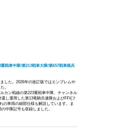
/第223重戦車中隊/第213戦車大隊/第657戦車猟兵
めました。2026年の改訂版ではエンブレムや
した。
ルカン戦線の第223重戦車中隊、チャンネル
還し運用した第13竜騎兵連隊およびFFI(フ
ぞれの車両の細部仕様も解説しています。ま
弾砲用の中隊記号も収録しました。