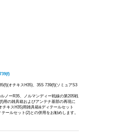
39(f)
)(オチキスH35)、35S 739(f)(ソミュアS3
ルノーR35、ノルマンディー戦線の第205戦
5(f)用の雑具箱およびアンテナ基部の再現に
735(f)(オチキスH35)用雑具箱&ディテールセット
)用雑具箱&ディテールセット(2)との併用をお勧めします。