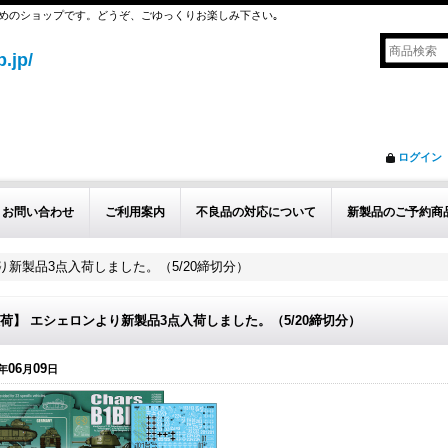
めのショップです。どうぞ、ごゆっくりお楽しみ下さい｡
.jp/
ログイン
お問い合わせ
ご利用案内
不良品の対応について
新製品のご予約商
り新製品3点入荷しました。（5/20締切分）
荷】 エシェロンより新製品3点入荷しました。（5/20締切分）
06
09
年
月
日