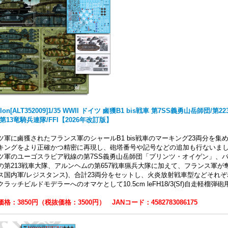
elon[ALT352009]1/35 WWII ドイツ 鹵獲B1 bis戦車 第7SS義勇山岳師団
第13竜騎兵連隊/FFI【2026年改訂版】
ツ軍に鹵獲されたフランス軍のシャールB1 bis戦車のマーキング23両分を集
キングをより正確かつ精密に再現し、砲塔番号や記号などの追加も行ないま
ツ軍のユーゴスラビア戦線の第7SS義勇山岳師団「プリンツ・オイゲン」、バ
の第213戦車大隊、アルンヘムの第657戦車猟兵大隊に加えて、フランス軍が奪
ス国内軍/レジスタンス)、合計23両分をセットし、火炎放射戦車型などそれ
クラッチビルドモデラーへのオマケとして10.5cm leFH18/3(Sf)自走軽榴
格：3850円（税抜価格：3500円） JANコード：4582783086175