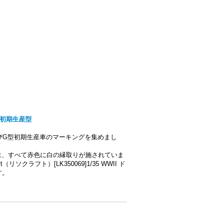
G型初期生産型
よびG型初期生産車のマーキングを集めまし
は、すべて赤色に白の縁取りが施されていま
クラフト）[LK350069]1/35 WWII ド
す。