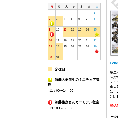
日
月
火
水
木
金
土
1
2
3
4
5
6
7
8
9
10
11
12
13
14
15
16
17
18
19
20
21
22
23
24
25
26
27
28
29
30
31
Eche
定休日
第二次
5)
遠藤大樹先生のミニチュア講
ノル
座
車大
11：00〜14：00
は、L
(1)
加藤雅彦さんカーモデル教室
税込価
13：00〜17：00