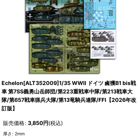
Echelon[ALT352009]1/35 WWII ドイツ 鹵獲B1 bis戦
車 第7SS義勇山岳師団/第223重戦車中隊/第213戦車大
隊/第657戦車猟兵大隊/第13竜騎兵連隊/FFI【2026年改
訂版】
販売価格
:
3,850
円
(税込)
厚さ
:
2mm