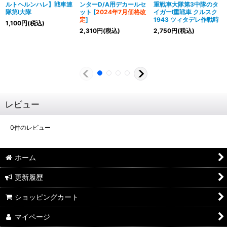
ルトヘルンハレ】戦車連
ンターD/A用デカールセ
重戦車大隊第3中隊のタ
隊第I大隊
ット
[
2024年7月価格改
イガーI重戦車 クルスク
定
]
1943 ツィタデレ作戦時
1,100
円
(税込)
2,310
円
(税込)
2,750
円
(税込)
レビュー
0
件のレビュー
ホーム
更新履歴
ショッピングカート
マイページ