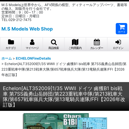
M.S Modelsは世界中から、AFV関係の模型、ディティールアップパーツ、書籍等
の輸入、卸販売を行う会社です。
営業時間：9：00～17：00
定休日：日曜日・月曜日
TEL:029-212-7475
M.S Models Web Shop
カート
カテゴリ
マイページ
商品検索
ご利用案内
カレンダー
ログイン
ホーム
>
ECHELONFineDetails
>
Echelon[ALT352009]1/35 WWII ドイツ 鹵獲B1 bis戦車 第7SS義勇山岳師団/第
223重戦車中隊/第213戦車大隊/第657戦車猟兵大隊/第13竜騎兵連隊/FFI【2026
年改訂版】
Echelon[ALT352009]1/35 WWII ドイツ 鹵獲B1 bis戦
車 第7SS義勇山岳師団/第223重戦車中隊/第213戦車大
隊/第657戦車猟兵大隊/第13竜騎兵連隊/FFI【2026年改
訂版】