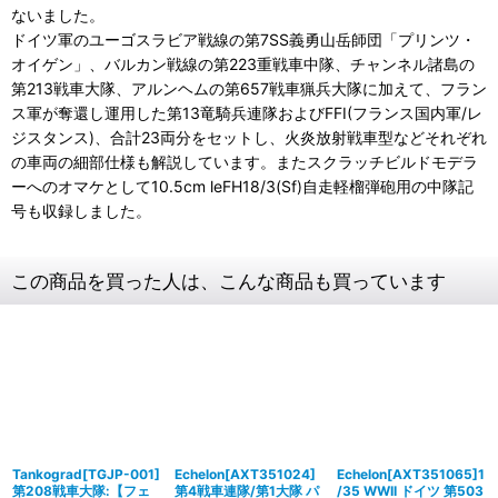
ないました。
ドイツ軍のユーゴスラビア戦線の第7SS義勇山岳師団「プリンツ・
オイゲン」、バルカン戦線の第223重戦車中隊、チャンネル諸島の
第213戦車大隊、アルンヘムの第657戦車猟兵大隊に加えて、フラン
ス軍が奪還し運用した第13竜騎兵連隊およびFFI(フランス国内軍/レ
ジスタンス)、合計23両分をセットし、火炎放射戦車型などそれぞれ
の車両の細部仕様も解説しています。またスクラッチビルドモデラ
ーへのオマケとして10.5cm leFH18/3(Sf)自走軽榴弾砲用の中隊記
号も収録しました。
この商品を買った人は、こんな商品も買っています
Tankograd[TGJP-001]
Echelon[AXT351024]
Echelon[AXT351065]1
第208戦車大隊:【フェ
第4戦車連隊/第1大隊 パ
/35 WWII ドイツ 第503