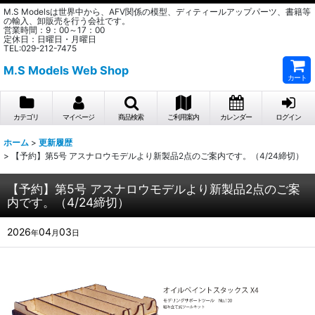
M.S Modelsは世界中から、AFV関係の模型、ディティールアップパーツ、書籍等
の輸入、卸販売を行う会社です。
営業時間：9：00～17：00
定休日：日曜日・月曜日
TEL:029-212-7475
M.S Models Web Shop
カート
カテゴリ
マイページ
商品検索
ご利用案内
カレンダー
ログイン
ホーム
>
更新履歴
>
【予約】第5号 アスナロウモデルより新製品2点のご案内です。（4/24締切）
【予約】第5号 アスナロウモデルより新製品2点のご案
内です。（4/24締切）
2026
04
03
年
月
日