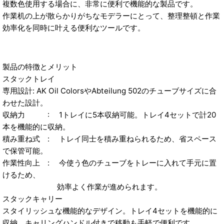
複数色使用する場合に、非常に便利で機能的な製品です。
作業机の上が散らかりがちなモデラーにとって、整理整頓と作業
効率化を同時に叶える便利なツールです。
製品の特徴とメリット
スタックトレイ
専用設計: AK Oil ColorsやAbteilung 502のチューブサイズに合
わせた設計。
収納力 : 1トレイに5本収納可能。トレイ4セットで計20
本を機能的に収納。
積み重ね式 : トレイ同士を積み重ねられるため、省スペース
で保管可能。
作業性向上 : 今使う色のチューブをトレーに入れて手元に置
けるため、
効率よく作業が進められます。
スタックキャリー
スタイリッシュな機能的なデザイン。トレイ4セットを機能的に
収納。キャリングハンドル付きで移動も手軽で便利です。