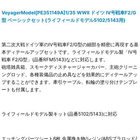
VoyagerModel[PE351149A]1/35 WWII ドイツ IV号戦車F2/G
型 ベーシックセット(ライフィールドモデル5102/5143用)
第二次大戦ドイツ軍のIV号戦車F2/G型の細部を精密に再現する基
本ディテールアップセットです。ライフィールドモデル製「IV号
戦車 F2/G型」(品番RFM5143)などに対応します。
砲塔雑具箱、スモークディスチャージャーカバー、主砲クリーニ
ングロッド、各種装備品の止め具などを効果的にディテールアッ
プすることができます。牽引ケーブル、転輪の塗り分けテンプレ
ートも付属します。
ライフィールドモデル製キット(品番5102/5143)に対応
エッチングパーツシート6枚 金属挽き物/レジン/ABSプラロッド/