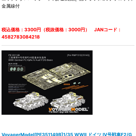
金属線付
税込価格：3300円（税抜価格：3000円） JANコード：
4582783084218
VoyagerModel[PE351149B]1/35 WWII ドイツ IV号戦車F2/G