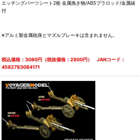
エッチングパーツシート2枚 金属挽き物/ABSプラロッド/金属線
付
※アルミ製金属砲身とマズルブレーキは含まれません。
税込価格：3080円（税抜価格：2800円） JANコード：
4582783084171