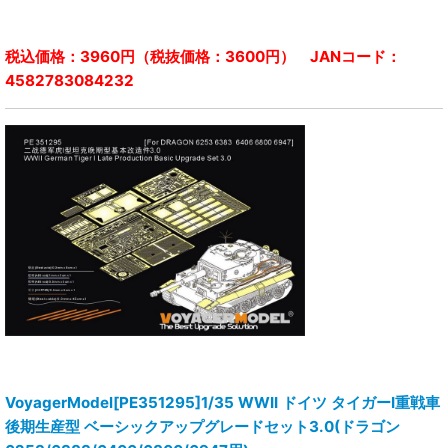
税込価格：3960円（税抜価格：3600円） JANコード：
4582783084232
VoyagerModel[PE351295]1/35 WWII ドイツ タイガーI重戦車
後期生産型 ベーシックアップグレードセット3.0(ドラゴン