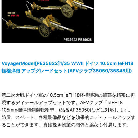
VoyagerModel[PE35622]1/35 WWII ドイツ 10.5cm leFH18
軽榴弾砲 アップグレードセット(AFVクラブ35050/35S48用)
第二次大戦ドイツ軍の10.5cm leFH18軽榴弾砲の細部を精密に再
現するディテールアップセットです。AFVクラブ「leFH18
105mm榴弾砲鋼製転輪型」(品番AF35050)などに対応します。
防盾、スペード、各種装備品などを効果的にディテールアップす
ることができます。真鍮挽き物製の砲弾と薬莢も付属します。