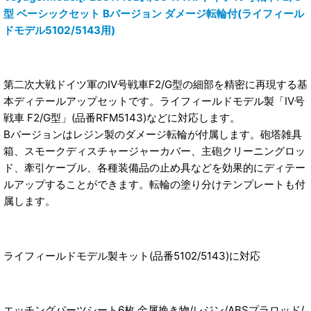
型 ベーシックセット Bバージョン ダメージ転輪付(ライフィール
ドモデル5102/5143用)
第二次大戦ドイツ軍のIV号戦車F2/G型の細部を精密に再現する基
本ディテールアップセットです。ライフィールドモデル製「IV号
戦車 F2/G型」(品番RFM5143)などに対応します。
Bバージョンはレジン製のダメージ転輪が付属します。砲塔雑具
箱、スモークディスチャージャーカバー、主砲クリーニングロッ
ド、牽引ケーブル、各種装備品の止め具などを効果的にディテー
ルアップすることができます。転輪の塗り分けテンプレートも付
属します。
ライフィールドモデル製キット(品番5102/5143)に対応
エッチングパーツシート6枚 金属挽き物/レジン/ABSプラロッド/