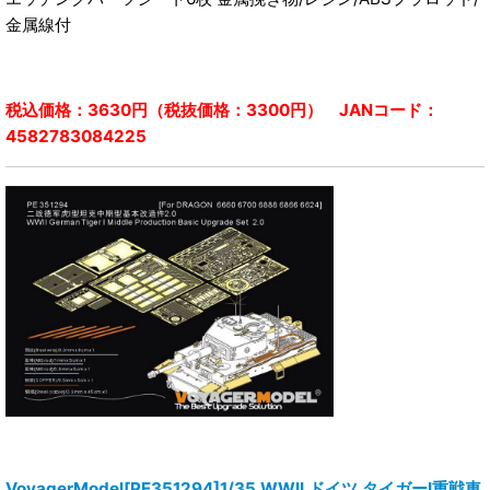
金属線付
税込価格：3630円（税抜価格：3300円） JANコード：
4582783084225
VoyagerModel[PE351294]1/35 WWII ドイツ タイガーI重戦車