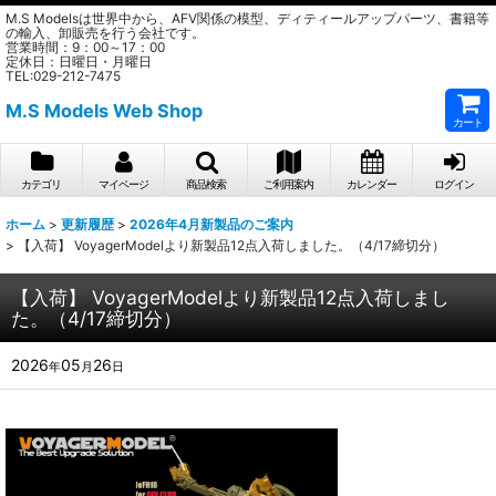
M.S Modelsは世界中から、AFV関係の模型、ディティールアップパーツ、書籍等
の輸入、卸販売を行う会社です。
営業時間：9：00～17：00
定休日：日曜日・月曜日
TEL:029-212-7475
M.S Models Web Shop
カート
カテゴリ
マイページ
商品検索
ご利用案内
カレンダー
ログイン
ホーム
>
更新履歴
>
2026年4月新製品のご案内
>
【入荷】 VoyagerModelより新製品12点入荷しました。（4/17締切分）
【入荷】 VoyagerModelより新製品12点入荷しまし
た。（4/17締切分）
2026
05
26
年
月
日