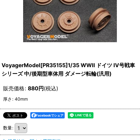
VoyagerModel[PR35155]1/35 WWII ドイツ IV号戦車
シリーズ 中/後期型車体用 ダメージ転輪(汎用)
販売価格
:
880
円
(税込)
厚さ
:
40mm
Facebookでシェア
数量
: