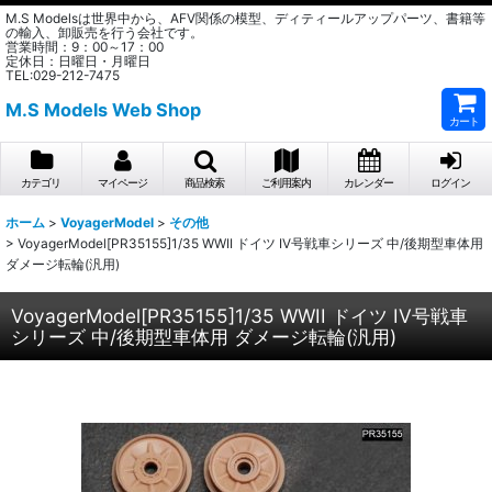
M.S Modelsは世界中から、AFV関係の模型、ディティールアップパーツ、書籍等
の輸入、卸販売を行う会社です。
営業時間：9：00～17：00
定休日：日曜日・月曜日
TEL:029-212-7475
M.S Models Web Shop
カート
カテゴリ
マイページ
商品検索
ご利用案内
カレンダー
ログイン
ホーム
>
VoyagerModel
>
その他
>
VoyagerModel[PR35155]1/35 WWII ドイツ IV号戦車シリーズ 中/後期型車体用
ダメージ転輪(汎用)
VoyagerModel[PR35155]1/35 WWII ドイツ IV号戦車
シリーズ 中/後期型車体用 ダメージ転輪(汎用)