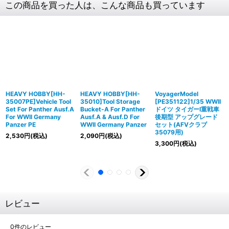
この商品を買った人は、こんな商品も買っています
HEAVY HOBBY[HH-
HEAVY HOBBY[HH-
VoyagerModel
35007PE]Vehicle Tool
35010]Tool Storage
[PE351122]1/35 WWII
Set For Panther Ausf.A
Bucket-A For Panther
ドイツ タイガーI重戦車
For WWII Germany
Ausf.A & Ausf.D For
後期型 アップグレード
Panzer PE
WWII Germany Panzer
セット(AFVクラブ
35079用)
2,530
円
(税込)
2,090
円
(税込)
3,300
円
(税込)
レビュー
0
件のレビュー